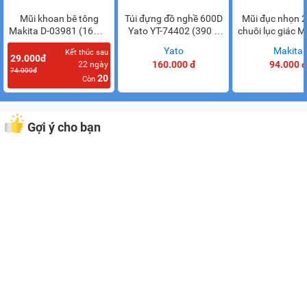
Mũi khoan bê tông
Túi đựng đồ nghề 600D
Mũi đục nhọn
Makita D-03981 (16mm
Yato YT-74402 (390 x
chuôi lục giác M
x 160mm)
160 x 340 mm)
71283
Makita
Yato
Makita
Kết thúc sau
29.000đ
160.000 đ
94.000 đ
22
ngày
74.000đ
20
Còn
Gợi ý cho bạn