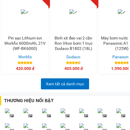
Pin sạc Lithium ion
Bình xịt đeo vai 2 cần
Máy bơm nước 
Workfix 6000mAh, 21V
Ron Viton bơm 1 trục
Panasonic A1
(WF-BK6000)
Dudaco B1802 (18L)
(125W)
Workfix
Dudaco
Panasoni
420.000 đ
405.000 đ
1.590.000
Xem tất cả danh mục
THƯƠNG HIỆU NỔI BẬT