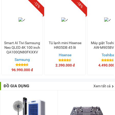
-12%
-18%
Smart AI Tivi Samsung
Tủ lạnh mini Hisense
Máy giặt Toshi
Neo QLED 4K 100 inch
HR05DB 45 lít
AW-M905BV
QA100QN80FKXXV
Hisense
Toshiba
Samsung
2.390.000 đ
4.490.000
96.990.000 đ
ĐỒ GIA DỤNG
Xem tất cả