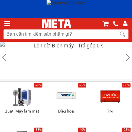
-20%
-25%
-30%
Quạt, Máy làm mát
Điều hòa
Tivi
-35%
-40%
-25%