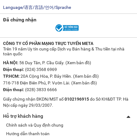
Language/语言/言語/언어/Sprache
Đã chứng nhận
CÔNG TY CỔ PHẦN MẠNG TRỰC TUYẾN META
Trên 19 năm Uy tín cung cấp Dịch vụ Bán hàng & Thu tiền tại nhà
toàn quốc
HÀ NỘI:
56 Duy Tân, P. Cầu Giấy. (
Xem bản đồ
)
Điện thoại:
(024) 3568 6969
TP.HCM:
20A Cộng Hòa, P. Bảy Hiền. (
Xem bản đồ
)
716-718 Điện Biên Phủ, P. Vườn Lài. (
Xem bản đồ
)
Điện thoại:
(028) 3833 6666
Giấy chứng nhận ĐKDN/MST số
0102196915
do Sở KH&ĐT TP. Hà
Nội cấp ngày 29/03/2007.
Hỗ trợ khách hàng
Chính sách và Quy định chung
Hướng dẫn thanh toán