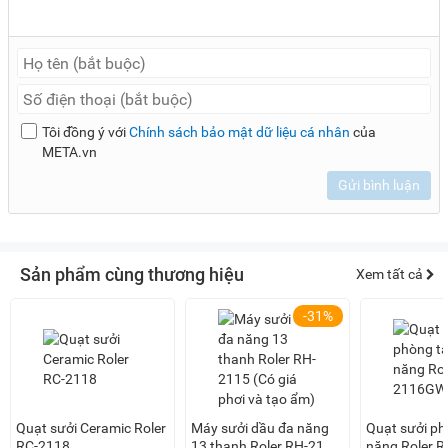
Tôi đồng ý với
Chính sách bảo mật dữ liệu cá nhân
của
META.vn
Gửi bình luận
Sản phẩm cùng thương hiệu
Xem tất cả
-31%
Quạt sưởi Ceramic Roler
Máy sưởi dầu đa năng
Quạt sưởi p
RC-2118
13 thanh Roler RH-2115
năng Roler 