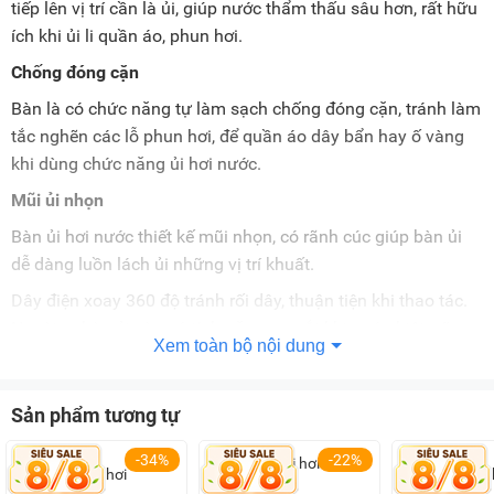
tiếp lên vị trí cần là ủi, giúp nước thẩm thấu sâu hơn, rất hữu
ích khi ủi li quần áo, phun hơi.
Chống đóng cặn
Bàn là có chức năng tự làm sạch chống đóng cặn, tránh làm
tắc nghẽn các lỗ phun hơi, để quần áo dây bẩn hay ố vàng
khi dùng chức năng ủi hơi nước.
Mũi ủi nhọn
Bàn ủi hơi nước thiết kế mũi nhọn, có rãnh cúc giúp bàn ủi
dễ dàng luồn lách ủi những vị trí khuất.
Dây điện xoay 360 độ tránh rối dây, thuận tiện khi thao tác.
Ngoài ra bàn ủi còn có tính năng ự ngắt khi quá nhiệt, sẽ
Xem toàn bộ nội dung
đảm bảo an toàn khi sử dụng.
Sản phẩm tương tự
Lưu ý:
Hình ảnh sản phẩm chỉ có tính chất minh họa, chi tiết
sản phẩm, màu sắc có thể thay đổi tùy theo sản phẩm thực
-34%
-22%
tế.