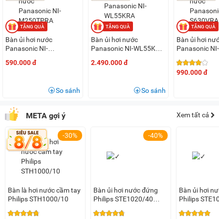
Bàn ủi hơi nước
Bàn ủi hơi nước
Bàn ủi hơi nư
Panasonic NI-
Panasonic NI-WL55KRA
Panasonic N
M250TPRA
2000W
590.000 đ
2.490.000 đ
990.000 đ
So sánh
So sánh
META gợi ý
Xem tất cả
-30%
-40%
Bàn là hơi nước cầm tay
Bàn ủi hơi nước đứng
Bàn ủi hơi n
Philips STH1000/10
Philips STE1020/40
Philips STE1
1.800W
1.800W