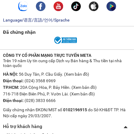
Language/语言/言語/언어/Sprache
Đã chứng nhận
CÔNG TY CỔ PHẦN MẠNG TRỰC TUYẾN META
Trên 19 năm Uy tín cung cấp Dịch vụ Bán hàng & Thu tiền tại nhà
toàn quốc
HÀ NỘI:
56 Duy Tân, P. Cầu Giấy. (
Xem bản đồ
)
Điện thoại:
(024) 3568 6969
TP.HCM:
20A Cộng Hòa, P. Bảy Hiền. (
Xem bản đồ
)
716-718 Điện Biên Phủ, P. Vườn Lài. (
Xem bản đồ
)
Điện thoại:
(028) 3833 6666
Giấy chứng nhận ĐKDN/MST số
0102196915
do Sở KH&ĐT TP. Hà
Nội cấp ngày 29/03/2007.
Hỗ trợ khách hàng