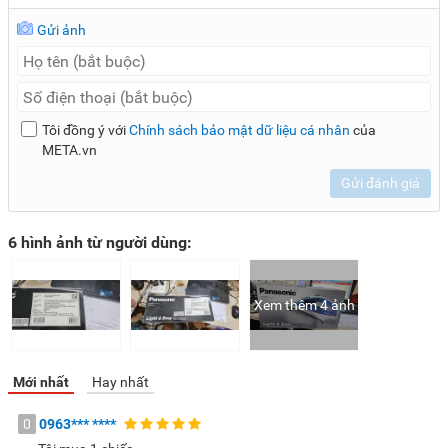
Gửi ảnh
Tôi đồng ý với
Chính sách bảo mật dữ liệu cá nhân
của
META.vn
Gửi đánh giá
6 hình ảnh từ người dùng:
Xem thêm 4 ảnh
Mới nhất
Hay nhất
0
0963***
****