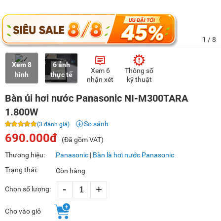
1
/ 8
Xem 8
6 ảnh
Xem 6
Thông số
hình
thực tế
nhận xét
kỹ thuật
Bàn ủi hơi nước Panasonic NI-M300TARA
1.800W
So sánh
(3 đánh giá)
690.000đ
(Đã gồm VAT)
Thương hiệu:
Panasonic
|
Bàn là hơi nước Panasonic
Trạng thái:
Còn hàng
-
+
Chọn số lượng:
Cho vào giỏ