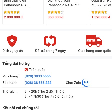
Bình thủy điện
Điện thoại bàn
Quạt trần Pa
Panasonic NC-
Panasonic KX-TS500
60FV2-S 3 c
EG3000CSY 3 lít
2.090.000 đ
350.000 đ
1.520.000 đ
Dịch vụ uy tín
Đổi trả trong 7 ngày
Giao hàng toàn quốc
Tổng đài hỗ trợ
Toàn quốc
Mua hàng:
(028) 3833 6666
Bảo hành:
(028) 38 333 222
Chat Zalo
Thời gian:
8h - 20h (Thứ 2 đến Thứ 6)
8h - 17h30 (Thứ 7 và Chủ nhật)
Kết nối với chúng tôi