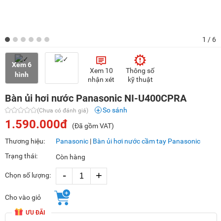
1
/ 6
Xem 6
Xem 10
Thông số
hình
nhận xét
kỹ thuật
Bàn ủi hơi nước Panasonic NI-U400CPRA
So sánh
(Chưa có đánh giá)
1.590.000đ
(Đã gồm VAT)
Thương hiệu:
Panasonic
|
Bàn ủi hơi nước cầm tay Panasonic
Trạng thái:
Còn hàng
-
+
Chọn số lượng:
Cho vào giỏ
ƯU ĐÃI