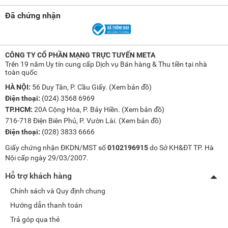
Đã chứng nhận
CÔNG TY CỔ PHẦN MẠNG TRỰC TUYẾN META
Trên 19 năm Uy tín cung cấp Dịch vụ Bán hàng & Thu tiền tại nhà
toàn quốc
HÀ NỘI:
56 Duy Tân, P. Cầu Giấy. (
Xem bản đồ
)
Điện thoại:
(024) 3568 6969
TP.HCM:
20A Cộng Hòa, P. Bảy Hiền. (
Xem bản đồ
)
716-718 Điện Biên Phủ, P. Vườn Lài. (
Xem bản đồ
)
Điện thoại:
(028) 3833 6666
Giấy chứng nhận ĐKDN/MST số
0102196915
do Sở KH&ĐT TP. Hà
Nội cấp ngày 29/03/2007.
Hỗ trợ khách hàng
Chính sách và Quy định chung
Hướng dẫn thanh toán
Trả góp qua thẻ