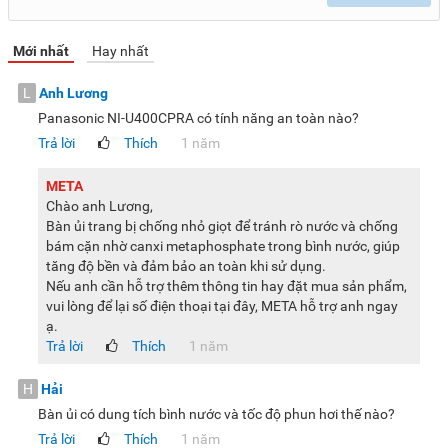
Mới nhất
Hay nhất
L
Anh Lương
Panasonic NI-U400CPRA có tính năng an toàn nào?
Trả lời
Thích
1 năm
META
Chào anh Lương,
Bàn ủi trang bị chống nhỏ giọt để tránh rò nước và chống
bám cặn nhờ canxi metaphosphate trong bình nước, giúp
tăng độ bền và đảm bảo an toàn khi sử dụng.
Nếu anh cần hỗ trợ thêm thông tin hay đặt mua sản phẩm,
vui lòng để lại số điện thoại tại đây, META hỗ trợ anh ngay
ạ.
Trả lời
Thích
1 năm
H
Hải
Bàn ủi có dung tích bình nước và tốc độ phun hơi thế nào?
Trả lời
Thích
1 năm