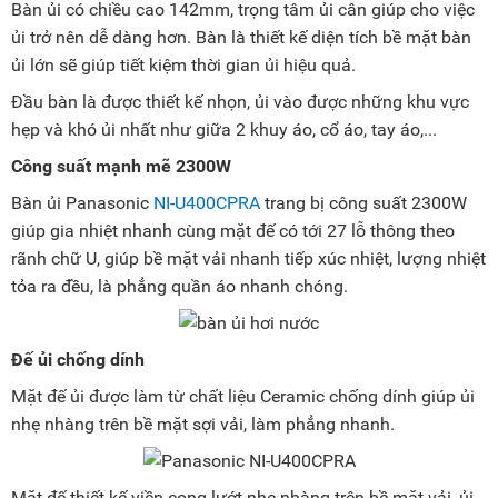
Bàn ủi có chiều cao 142mm, trọng tâm ủi cân giúp cho việc
ủi trở nên dễ dàng hơn. Bàn là thiết kế diện tích bề mặt bàn
ủi lớn sẽ giúp tiết kiệm thời gian ủi hiệu quả.
Đầu bàn là được thiết kế nhọn, ủi vào được những khu vực
hẹp và khó ủi nhất như giữa 2 khuy áo, cổ áo, tay áo,...
Công suất mạnh mẽ 2300W
Bàn ủi Panasonic
NI-U400CPRA
trang bị công suất 2300W
giúp gia nhiệt nhanh cùng mặt đế có tới 27 lỗ thông theo
rãnh chữ U, giúp bề mặt vải nhanh tiếp xúc nhiệt, lượng nhiệt
tỏa ra đều, là phẳng quần áo nhanh chóng.
Đế ủi chống dính
Mặt đế ủi được làm từ chất liệu Ceramic chống dính giúp ủi
nhẹ nhàng trên bề mặt sợi vải, làm phẳng nhanh.
Mặt đế thiết kế viền cong lướt nhẹ nhàng trên bề mặt vải, ủi