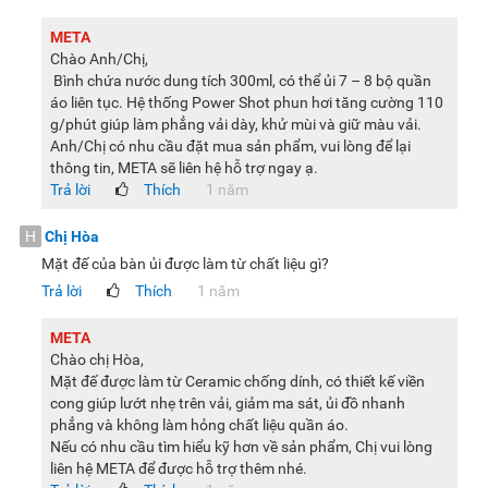
META
Chào Anh/Chị,
Bình chứa nước dung tích 300ml, có thể ủi 7 – 8 bộ quần
áo liên tục. Hệ thống Power Shot phun hơi tăng cường 110
g/phút giúp làm phẳng vải dày, khử mùi và giữ màu vải.
Anh/Chị có nhu cầu đặt mua sản phẩm, vui lòng để lại
thông tin, META sẽ liên hệ hỗ trợ ngay ạ.
Trả lời
Thích
1 năm
H
Chị Hòa
Mặt đế của bàn ủi được làm từ chất liệu gì?
Trả lời
Thích
1 năm
META
Chào chị Hòa,
Mặt đế được làm từ Ceramic chống dính, có thiết kế viền
cong giúp lướt nhẹ trên vải, giảm ma sát, ủi đồ nhanh
phẳng và không làm hỏng chất liệu quần áo.
Nếu có nhu cầu tìm hiểu kỹ hơn về sản phẩm, Chị vui lòng
liên hệ META để được hỗ trợ thêm nhé.