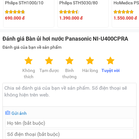
Philips STH1000/10
Philips STH5030/80
HoMedics P
690.000 đ
1.390.000 đ
1.550.000 đ
Đánh giá Bàn ủi hơi nước Panasonic NI-U400CPRA
Đánh giá của bạn về sản phẩm
Không
Tạm được
Bình
Hài lòng
Tuyệt vời
thích
thường
Gửi ảnh