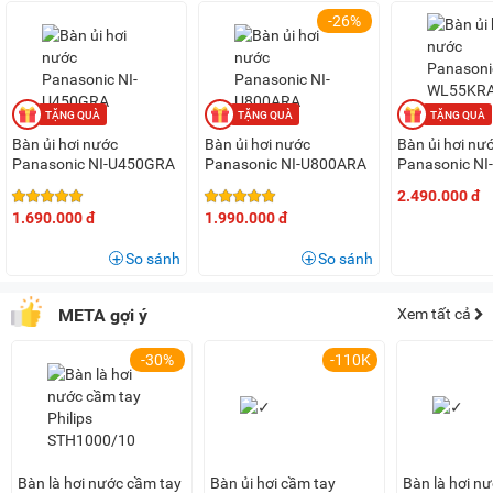
và liên tục loại bỏ cặn vôi trong các lỗ thông hơi.
-26%
Tính năng chống nhỏ giọt, chống bám cặn
Bàn là có tính năng chống nhỏ giọt sẽ ngăn chặn hiện tượng
rò rỉ nước khi bàn ủi ở nhiệt độ thấp, giữ cho quần áo không
bị lấm tấm nước, không gây cháy nổ.
Bàn ủi hơi nước
Bàn ủi hơi nước
Bàn ủi hơi nư
Panasonic NI-U450GRA
Panasonic NI-U800ARA
Panasonic N
Trong bình nước có canxi metaphosphate sẽ chống hình
2000W
2.490.000 đ
thành cặn vôi cũng như duy trì tuổi thọ cho bình chứa nước.
1.690.000 đ
1.990.000 đ
Lưu ý:
Hình ảnh sản phẩm chỉ có tính chất minh họa, chi tiết
So sánh
So sánh
sản phẩm, màu sắc có thể thay đổi tùy theo sản phẩm thực
tế.
META gợi ý
Xem tất cả
-30%
-110K
Bàn là hơi nước cầm tay
Bàn ủi hơi cầm tay
Bàn là hơi n