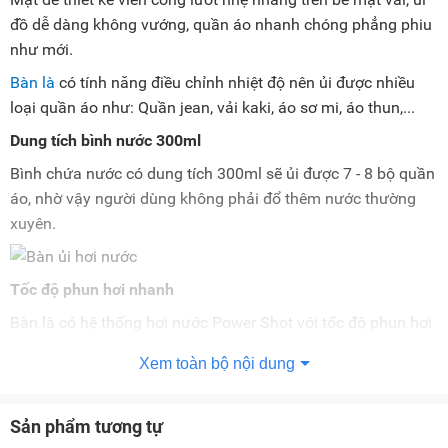
đồ dễ dàng không vướng, quần áo nhanh chóng phẳng phiu
như mới.
Bàn là
có tính năng điều chỉnh nhiệt độ nên ủi được nhiều
loại quần áo như: Quần jean, vải kaki, áo sơ mi, áo thun,...
Dung tích bình nước 300ml
Bình chứa nước có dung tích 300ml sẽ ủi được 7 - 8 bộ quần
áo, nhờ vậy người dùng không phải đổ thêm nước thường
xuyên.
Tốc độ phun hơi nhanh
Bàn là có hệ thống hơi nước Power Shot với tốc độ phun hơi
tăng cường 110 g/phút sẽ thấm sâu vào chất liệu vải có tác
Xem toàn bộ nội dung
dụng loại bỏ mùi hôi bám vào quần áo và giữ nguyên màu
sắc của vải.
Sản phẩm tương tự
Hệ thống này còn giúp loại bỏ hoàn toàn lượng nước còn lại