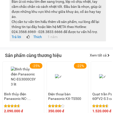
Bàn ủi có màu tím đen sang trọng, lớp vỏ chịu nhiệt, tay
cầm chắc chắn và cách nhiệt tốt. Đầu bàn là nhọn, giúp ủi
được những khu vực khó như giữa khuy áo, cổ áo hay tay
áo.
Chị cần tư vấn tìm hiểu thêm về sản phẩm, vui lòng để lại
thông tin tại đây hoặc liên hệ META theo Hotline:
024.3568.6969 - 028.3833.6666 để được tư vấn hỗ trợ.
Trả lời
Thích
1 năm
Sản phẩm cùng thương hiệu
Xem tất cả
-25%
-22%
Bình thủy điện
Điện thoại bàn
Quạt trần Pa
Panasonic NC-
Panasonic KX-TS500
60FV2-S 3 c
EG3000CSY 3 lít
2.090.000 đ
350.000 đ
1.520.000 đ