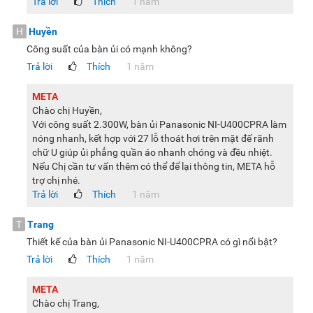
Trả lời
Thích
1 năm
H
Huyền
Công suất của bàn ủi có mạnh không?
Trả lời
Thích
1 năm
META
Chào chị Huyền,
Với công suất 2.300W, bàn ủi Panasonic NI-U400CPRA làm
nóng nhanh, kết hợp với 27 lỗ thoát hơi trên mặt đế rãnh
chữ U giúp ủi phẳng quần áo nhanh chóng và đều nhiệt.
Nếu Chị cần tư vấn thêm có thể để lại thông tin, META hỗ
trợ chị nhé.
Trả lời
Thích
1 năm
T
Trang
Thiết kế của bàn ủi Panasonic NI-U400CPRA có gì nổi bật?
Trả lời
Thích
1 năm
META
Chào chị Trang,