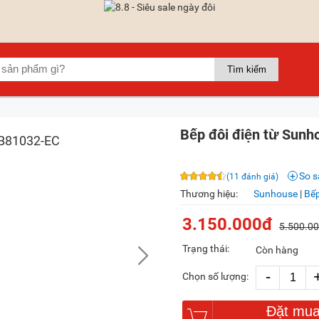
Bếp đôi điện từ Su
So 
(11 đánh giá)
Thương hiệu:
Sunhouse
|
Bế
3.150.000đ
5.500.0
Trạng thái:
Còn hàng
-
Chọn số lượng:
Đặt mu