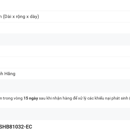
m
(Dài x rộng x dày)
ch Hãng
kèm trong vòng
15 ngày
sau khi nhận hàng để xử lý các khiếu nại phát sinh
se SHB81032-EC