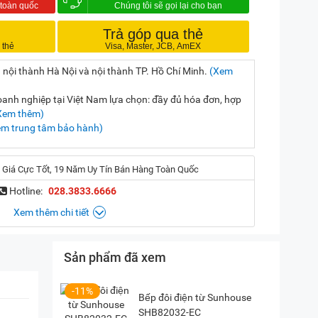
Trả góp qua thẻ
 nội thành Hà Nội và nội thành TP. Hồ Chí Minh.
(Xem
nh nghiệp tại Việt Nam lựa chọn: đầy đủ hóa đơn, hợp
Xem thêm)
em trung tâm bảo hành)
 Giá Cực Tốt, 19 Năm Uy Tín Bán Hàng Toàn Quốc
Hotline:
028.3833.6666
Xem thêm chi tiết
Sản phẩm đã xem
, Hà Nội
(
Chỉ đường)
iền, TP. HCM
(
Chỉ đường)
-11%
Bếp đôi điện từ Sunhouse
SHB82032-EC
P. Vườn Lài, TP. HCM
(
Chỉ đường)