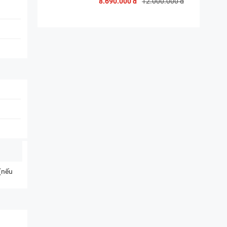
8.690.000 đ
12.000.000 đ
 (nếu