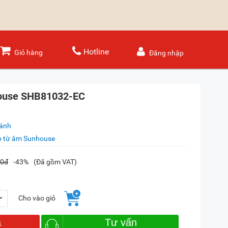
Hotline
Giỏ hàng
Đăng nhập
nhouse SHB81032-EC
sánh
p từ âm Sunhouse
00đ
-43%
(Đã gồm VAT)
+
Cho vào giỏ
a
Tư vấn