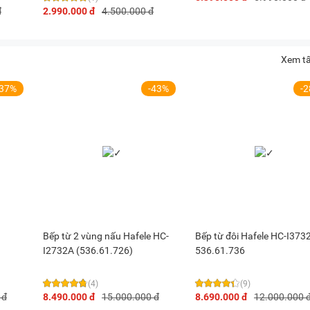
đ
2.990.000 đ
4.500.000 đ
Xem tấ
-37%
-43%
-
Bếp từ 2 vùng nấu Hafele HC-
Bếp từ đôi Hafele HC-I373
I2732A (536.61.726)
536.61.736
(4)
(9)
 đ
8.490.000 đ
15.000.000 đ
8.690.000 đ
12.000.000 