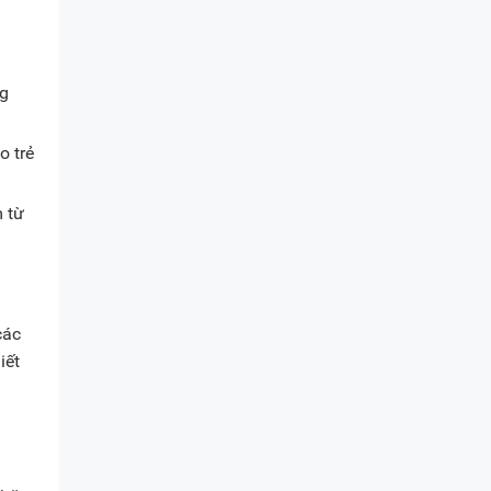
ng
o trẻ
 từ
các
iết