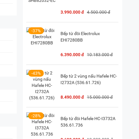
3.990.000 đ
4.500.000 đ
28) 38 333 222
-37%
Bếp từ đôi Electrolux
EHI7280BB
6.390.000 đ
10.183.000 đ
-43%
Bếp từ 2 vùng nấu Hafele HC-
I2732A (536.61.726)
8.490.000 đ
15.000.000 đ
-28%
Bếp từ đôi Hafele HC-I3732A
536.61.736