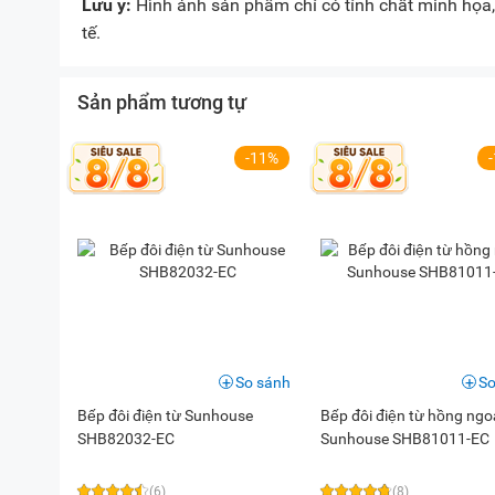
Lưu ý:
Hình ảnh sản phẩm chỉ có tính chất minh họa, 
tế.
Sản phẩm tương tự
-11%
So sánh
So
Bếp đôi điện từ Sunhouse
Bếp đôi điện từ hồng ngoa
SHB82032-EC
Sunhouse SHB81011-EC
(6)
(8)