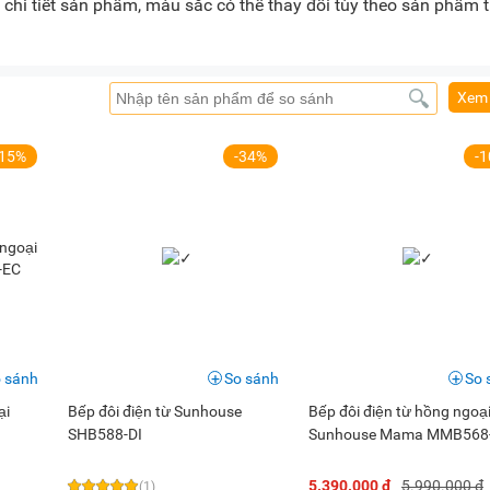
chi tiết sản phẩm, màu sắc có thể thay đổi tùy theo sản phẩm 
Xem 
-15%
-34%
-
 sánh
So sánh
So 
̣i
Bếp đôi điện từ Sunhouse
Bếp đôi điện từ hồng ngoạ
SHB588-DI
Sunhouse Mama MMB568-
5.390.000 đ
5.990.000 đ
(1)