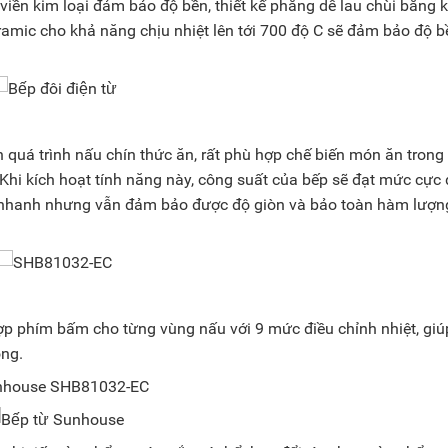
viền kim loại đảm bảo độ bền, thiết kế phẳng dễ lau chùi bằng 
eramic cho khả năng chịu nhiệt lên tới 700 độ C sẽ đảm bảo độ b
quá trình nấu chín thức ăn, rất phù hợp chế biến món ăn trong 
Khi kích hoạt tính năng này, công suất của bếp sẽ đạt mức cực 
n nhanh nhưng vẫn đảm bảo được độ giòn và bảo toàn hàm lượn
p phím bấm cho từng vùng nấu với 9 mức điều chỉnh nhiệt, giú
óng.