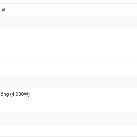
iệt
Chat Zalo
Khiếu nại, Bảo hành:
(0
Email:
care@meta.vn
t
 Tổng
(4.000W)