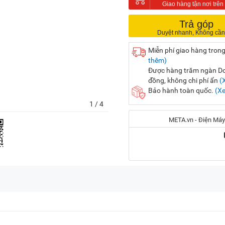
Trả góp
Miễn phí giao hàng trong
thêm)
Được hàng trăm ngàn Doa
đồng, không chi phí ẩn
(
Bảo hành toàn quốc.
(X
1
/ 4
META.vn - Điện Máy
Địa chỉ:
56 Duy Tân, P. Cầu Giấy
20A Cộng Hòa, P. Bảy H
716-718 Điện Biên Phủ, 