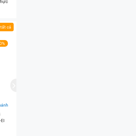
thực
tất cả
10%
sánh
i
EI