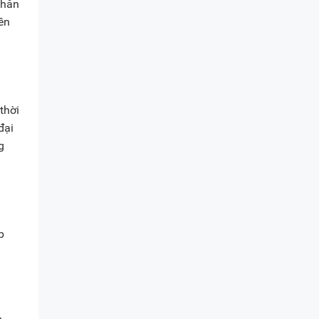
khăn
ền
thời
đại
g
p