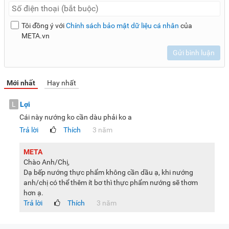
Tôi đồng ý với
Chính sách bảo mật dữ liệu cá nhân
của
META.vn
Gửi bình luận
Mới nhất
Hay nhất
L
Lợi
Cái này nướng ko cần dàu phải ko a
Trả lời
Thích
3 năm
META
Chào Anh/Chị,
Dạ bếp nướng thực phẩm không cần dầu ạ, khi nướng
anh/chị có thể thêm ít bơ thì thực phẩm nướng sẽ thơm
hơn ạ.
Trả lời
Thích
3 năm