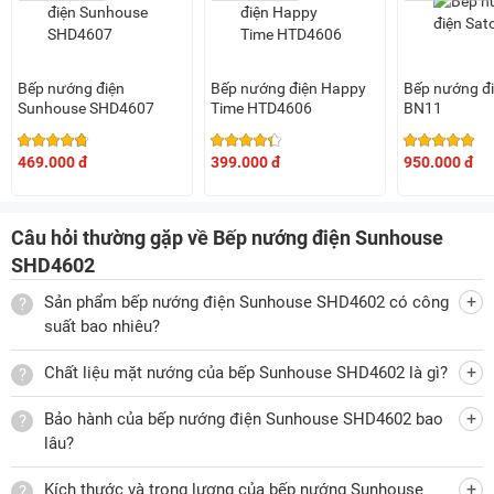
nguy hiểm cho người dùng và ảnh hưởng tới khu vực xung
quanh vị trí kê đặt bếp.
Hơn thế, bề mặt
bếp nướng điện
này còn được làm từ chất
Bếp nướng điện
Bếp nướng điện Happy
Bếp nướng đi
liệu cao cấp có phủ chống dính Whitford (USA) giúp hạn chế
Sunhouse SHD4607
Time HTD4606
BN11
tình trạng cháy khét thực phẩm, thuận tiện cho việc vệ sinh
sau mỗi lần nướng. Ngoài ra, chất liệu này không chứa chất
469.000 đ
399.000 đ
950.000 đ
độc hại nên rất an toàn với sức khỏe của người dùng.
Câu hỏi thường gặp về Bếp nướng điện Sunhouse
SHD4602
Trang bị khay hứng mỡ thừa tiện lợi
Sản phẩm bếp nướng điện Sunhouse SHD4602 có công
Thiết bị này còn được đi kèm khay hứng dầu mỡ thừa để
suất bao nhiêu?
món nướng không bị ngấm dầu, giảm ngấy và an toàn hơn
cho sức khỏe của người dùng. Với khay hứng này, quá trình
Chất liệu mặt nướng của bếp Sunhouse SHD4602 là gì?
vệ sinh sau khi nướng cũng trở nên nhẹ nhàng, đơn giản
Bảo hành của bếp nướng điện Sunhouse SHD4602 bao
hơn.
lâu?
Các bộ phận có thể tháo rời để vệ sinh tiện lợi
Kích thước và trọng lượng của bếp nướng Sunhouse