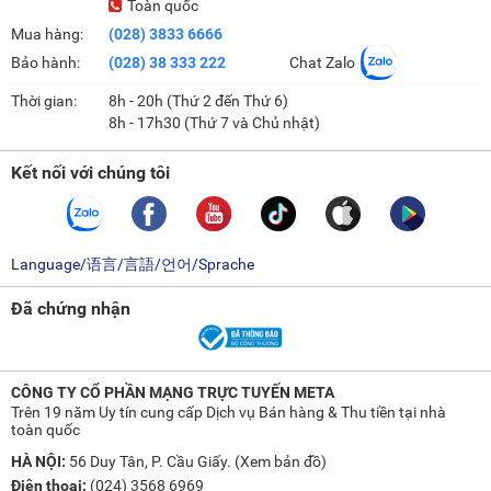
Toàn quốc
Mua hàng:
(028) 3833 6666
Bảo hành:
(028) 38 333 222
Chat Zalo
Thời gian:
8h - 20h (Thứ 2 đến Thứ 6)
8h - 17h30 (Thứ 7 và Chủ nhật)
Kết nối với chúng tôi
Language/语言/言語/언어/Sprache
Đã chứng nhận
CÔNG TY CỔ PHẦN MẠNG TRỰC TUYẾN META
Trên 19 năm Uy tín cung cấp Dịch vụ Bán hàng & Thu tiền tại nhà
toàn quốc
HÀ NỘI:
56 Duy Tân, P. Cầu Giấy. (
Xem bản đồ
)
Điện thoại:
(024) 3568 6969