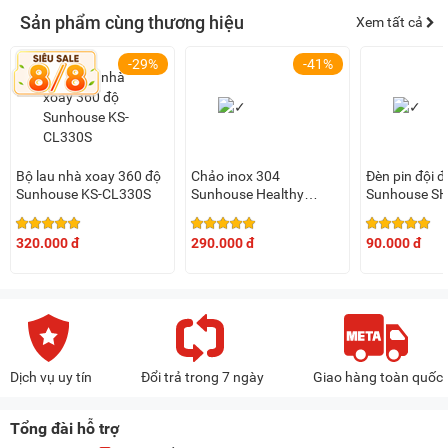
Sản phẩm cùng thương hiệu
Xem tất cả
-29%
-41%
Bộ lau nhà xoay 360 độ
Chảo inox 304
Đèn pin đội 
Sunhouse KS-CL330S
Sunhouse Healthy
Sunhouse SH
IN24M9
nhỏ
320.000 đ
290.000 đ
90.000 đ
Dịch vụ uy tín
Đổi trả trong 7 ngày
Giao hàng toàn quốc
Tổng đài hỗ trợ