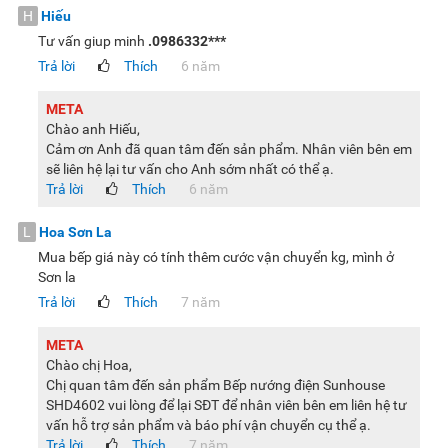
H
Hiếu
Tư vấn giup minh
.0986332***
Trả lời
Thích
6 năm
META
Chào anh Hiếu,
Cảm ơn Anh đã quan tâm đến sản phẩm. Nhân viên bên em
sẽ liên hệ lại tư vấn cho Anh sớm nhất có thể ạ.
Lưu ý:
Trả lời
Hình ảnh sản phẩm chỉ có tính chất minh họa, chi tiết
Thích
6 năm
sản phẩm, màu sắc có thể thay đổi tùy theo sản phẩm thực
L
Hoa Sơn La
tế.
Mua bếp giá này có tính thêm cước vận chuyển kg, mình ở
Sơn la
Trả lời
Thích
7 năm
META
Chào chị Hoa,
Chị quan tâm đến sản phẩm Bếp nướng điện Sunhouse
SHD4602 vui lòng để lại SĐT để nhân viên bên em liên hệ tư
vấn hỗ trợ sản phẩm và báo phí vận chuyển cụ thể ạ.
Trả lời
Thích
7 năm