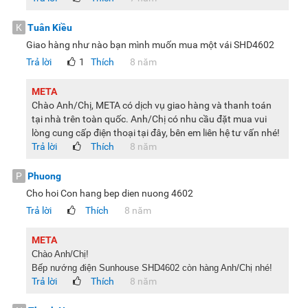
K
Tuân Kiều
Giao hàng như nào bạn mình muốn mua một vái SHD4602
Trả lời
1
Thích
8 năm
META
Chào Anh/Chị, META có dịch vụ giao hàng và thanh toán
tại nhà trên toàn quốc. Anh/Chị có nhu cầu đặt mua vui
lòng cung cấp điện thoại tại đây, bên em liên hệ tư vấn nhé!
Trả lời
Thích
8 năm
P
Phuong
Cho hoi Con hang bep dien nuong 4602
Trả lời
Thích
8 năm
META
Chào Anh/Chị!
Bếp nướng điện Sunhouse SHD4602 còn hàng Anh/Chị nhé!
Trả lời
Thích
8 năm