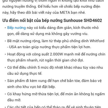
giữ nguyên hương vị thơm ngon vì không tạo khói như cách
nướng truyền thống. Để hiểu hơn về chiếc bếp nướng điện
này, hãy theo dõi bài viết này của META bạn nhé.
Ưu điểm nổi bật của bếp nướng Sunhouse SHD4602
Bếp nướng
này có kiểu dáng đơn giản, kích thước nhỏ
gọn, dễ dàng sử dụng mà không gây vướng víu.
Bề mặt nướng rộng, làm từ thép phủ chống dính Whitford
- USA an toàn giúp nướng thực phẩm tiện lợi hơn.
Hoạt động với công suất 2.000W mạnh mẽ để nướng chín
thực phẩm nhanh, rút ngắn thời gian chờ đợi.
Có thể điều chỉnh 5 mức độ nhiệt khác nhau tùy vào nhu
cầu sử dụng thực tế.
Sản phẩm đi kèm vung để hạn chế bắn tóe, đảm bảo vệ
sinh cho khu vực kê đặt bếp.
Có khay hứng mỡ thừa tiện lợi, để món ăn không bị ngấm
dầu mỡ.
Các chi tiết của bếp có thể tháo ra để vệ sinh thuận tiện.