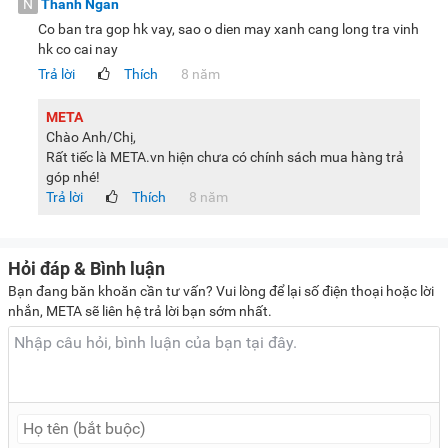
N
Thanh Ngan
Co ban tra gop hk vay, sao o dien may xanh cang long tra vinh
hk co cai nay
Trả lời
Thích
8 năm
META
Chào Anh/Chị,
Rất tiếc là META.vn hiện chưa có chính sách mua hàng trả
góp nhé!
Trả lời
Thích
8 năm
Hỏi đáp & Bình luận
Bạn đang băn khoăn cần tư vấn? Vui lòng để lại số điện thoại hoặc lời
nhắn, META sẽ liên hệ trả lời bạn sớm nhất.