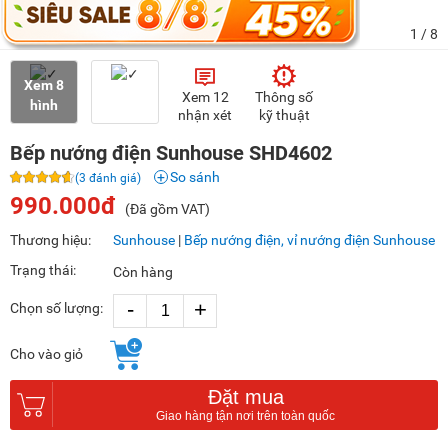
1
/ 8
Xem 8
Xem 12
Thông số
hình
nhận xét
kỹ thuật
Bếp nướng điện Sunhouse SHD4602
So sánh
(3 đánh giá)
990.000đ
(Đã gồm VAT)
Thương hiệu:
Sunhouse
|
Bếp nướng điện, vỉ nướng điện Sunhouse
Trạng thái:
Còn hàng
-
+
Chọn số lượng:
Cho vào giỏ
Đặt mua