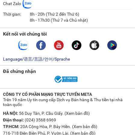
Chat Zalo
Thời gian:
8h - 20h (Thứ 2 đến Thứ 6)
8h - 17h30 (Thứ 7 và Chủ nhật)
Kết nối với chúng tôi
Language/语言/言語/언어/Sprache
Đã chứng nhận
CÔNG TY CỔ PHẦN MẠNG TRỰC TUYẾN META
Trên 19 năm Uy tín cung cấp Dịch vụ Bán hàng & Thu tiền tại nhà
toàn quốc
HÀ NỘI:
56 Duy Tân, P. Cầu Giấy. (
Xem bản đồ
)
Điện thoại:
(024) 3568 6969
TP.HCM:
20A Cộng Hòa, P. Bảy Hiền. (
Xem bản đồ
)
716-718 Điện Biên Phủ, P. Vườn Lài. (
Xem bản đồ
)