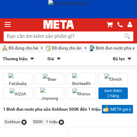
Đồ dùng cho bé
Đồ dùng cho ăn
Bình đun nước pha s
Thương hiệu
Giá
Bộ lọc
Fatzbaby
(41)
Bear
(3)
Sắp xếp theo
BioHealth
(1)
Elmich
(1)
Bán chạy nhất
Giá tăng dần
Giá giảm dần
Giảm giá
AQUA
(1)
Joyoung
(1)
Rhinox
(2)
Goldsun
(2)
Mới nhất
Trả góp
META gợi ý
Xem thêm
2 hãng
Nagakawa
(1)
Kiểu hiển thị
1
Bình đun nước pha sữa Goldsun 500K đến 1 triệu
META gợi ý
Dạng lưới
Danh sách
Goldsun
500K - 1 triệu
Chọn khoảng giá