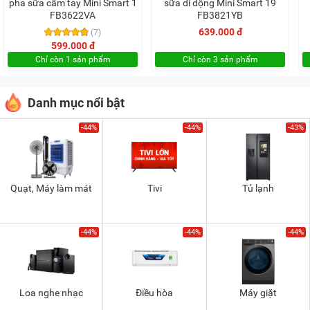
pha sữa cầm tay Mini Smart 1
sữa di động Mini Smart 19
FB3622VA
FB3821YB
639.000 đ
(7)
599.000 đ
Chỉ còn 1 sản phẩm
Chỉ còn 3 sản phẩm
Danh mục nổi bật
-44%
-44%
-43%
Quạt, Máy làm mát
Tivi
Tủ lạnh
-44%
-44%
-44%
Loa nghe nhạc
Điều hòa
Máy giặt