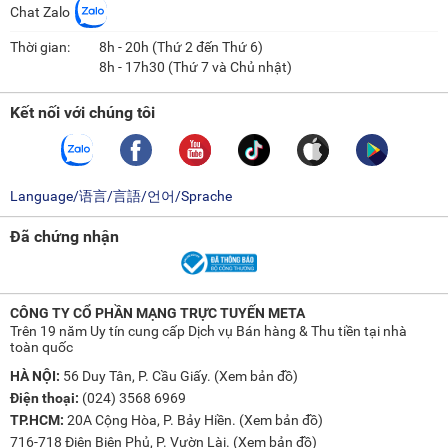
Chat Zalo
Thời gian:
8h - 20h (Thứ 2 đến Thứ 6)
8h - 17h30 (Thứ 7 và Chủ nhật)
Kết nối với chúng tôi
Language/语言/言語/언어/Sprache
Đã chứng nhận
CÔNG TY CỔ PHẦN MẠNG TRỰC TUYẾN META
Trên 19 năm Uy tín cung cấp Dịch vụ Bán hàng & Thu tiền tại nhà
toàn quốc
HÀ NỘI:
56 Duy Tân, P. Cầu Giấy. (
Xem bản đồ
)
Điện thoại:
(024) 3568 6969
TP.HCM:
20A Cộng Hòa, P. Bảy Hiền. (
Xem bản đồ
)
716-718 Điện Biên Phủ, P. Vườn Lài. (
Xem bản đồ
)