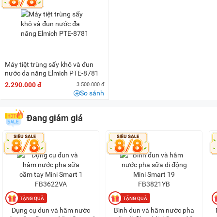
200K - 500K
(1)
500K - 1 triệu
(24)
1 triệu - 1,5 triệu
(20)
1,5 triệu - 2 triệu
(4)
2 triệu - 3 triệu
(4)
Máy tiệt trùng sấy khô và đun
nước đa năng Elmich PTE-8781
2.290.000 đ
3.500.000 đ
So sánh
Đang giảm giá
Dụng cụ đun và hâm nước
Bình đun và hâm nước pha