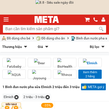
Đồ dùng cho bé
Đồ dùng cho ăn
Bình đun nước pha s
Thương hiệu
Giá
Bộ lọc
Fatzbaby
(41)
Bear
(3)
Sắp xếp theo
BioHealth
(1)
Elmich
(1)
Bán chạy nhất
Giá tăng dần
Giá giảm dần
Giảm giá
AQUA
(1)
Joyoung
(1)
Rhinox
(2)
Goldsun
(2)
Mới nhất
Trả góp
META gợi ý
Xem thêm
2 hãng
Nagakawa
(1)
Kiểu hiển thị
1
Bình đun nước pha sữa Elmich 2 triệu đến 3 triệu
META gợi ý
Dạng lưới
Danh sách
Elmich
2 triệu - 3 triệu
Chọn khoảng giá
-35%