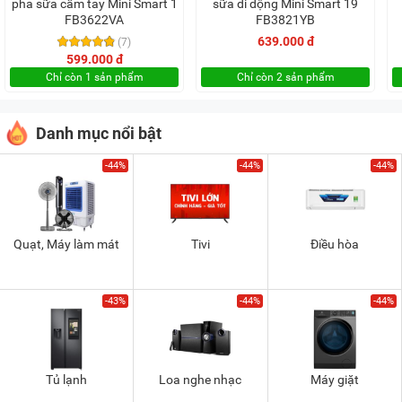
pha sữa cầm tay Mini Smart 1
sữa di động Mini Smart 19
FB3622VA
FB3821YB
639.000 đ
(7)
599.000 đ
Chỉ còn 1 sản phẩm
Chỉ còn 2 sản phẩm
Danh mục nổi bật
-44%
-44%
-44%
Quạt, Máy làm mát
Tivi
Điều hòa
-43%
-44%
-44%
Tủ lạnh
Loa nghe nhạc
Máy giặt