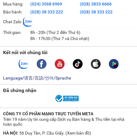
Mua hàng:
(024) 3568 6969
(028) 3833 6666
Bảo hành:
(028) 38 333 222
(028) 38 333 222
Chat Zalo
Thời gian:
8h - 20h (Thứ 2 đến Thứ 6)
8h - 17h30 (Thứ 7 và Chủ nhật)
Kết nối với chúng tôi
Language/语言/言語/언어/Sprache
Đã chứng nhận
CÔNG TY CỔ PHẦN MẠNG TRỰC TUYẾN META
Trên 19 năm Uy tín cung cấp Dịch vụ Bán hàng & Thu tiền tại nhà
toàn quốc
HÀ NỘI:
56 Duy Tân, P. Cầu Giấy. (
Xem bản đồ
)