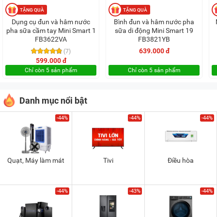
Dụng cụ đun và hâm nước
Bình đun và hâm nước pha
pha sữa cầm tay Mini Smart 1
sữa di động Mini Smart 19
FB3622VA
FB3821YB
639.000 đ
(7)
599.000 đ
Chỉ còn 5 sản phẩm
Chỉ còn 5 sản phẩm
Danh mục nổi bật
-44%
-44%
-44%
Quạt, Máy làm mát
Tivi
Điều hòa
-44%
-43%
-44%