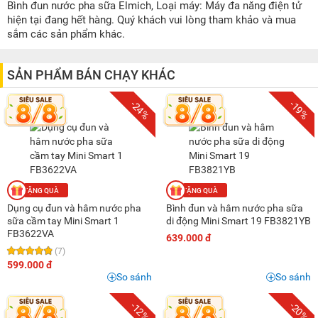
200K - 500K
(1)
Bình đun nước pha sữa Elmich, Loại máy: Máy đa năng điện tử
hiện tại đang hết hàng. Quý khách vui lòng tham khảo và mua
500K - 1 triệu
(24)
sắm các sản phẩm khác.
1 triệu - 1,5 triệu
(20)
1,5 triệu - 2 triệu
(4)
SẢN PHẨM BÁN CHẠY KHÁC
2 triệu - 3 triệu
(4)
-24%
-19%
Dụng cụ đun và hâm nước pha
Bình đun và hâm nước pha sữa
sữa cầm tay Mini Smart 1
di động Mini Smart 19 FB3821YB
FB3622VA
639.000 đ
(7)
599.000 đ
So sánh
So sánh
-12%
-20%