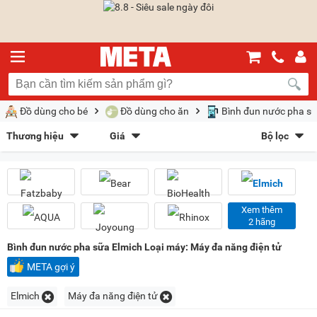
Đồ dùng cho bé
Đồ dùng cho ăn
Bình đun nước pha s
Thương hiệu
Giá
Bộ lọc
Fatzbaby
(41)
Bear
(3)
Sắp xếp theo
BioHealth
(1)
Elmich
(1)
Bán chạy nhất
Giá tăng dần
Giá giảm dần
Giảm giá
AQUA
(1)
Joyoung
(1)
Rhinox
(2)
Goldsun
(2)
Mới nhất
Trả góp
META gợi ý
Xem thêm
2 hãng
Nagakawa
(1)
Kiểu hiển thị
Bình đun nước pha sữa Elmich Loại máy: Máy đa năng điện tử
Dạng lưới
Danh sách
META gợi ý
Chọn khoảng giá
Elmich
Máy đa năng điện tử