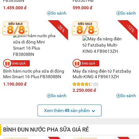
FB3830BN
FB3507HB
1.459.000 đ
599.000 đ
So sánh
So sánh
-26%
-13%
Bình hâm nước pha sữa di động
Máy đa năng điện tử Fatzbaby
Mini Smart 16 Plus FB3808BN
Multi-KING 4 FB9613ZH
1.190.000 đ
(3)
2.250.000 đ
So sánh
So sánh
Xem thêm
45
sản phẩm
BÌNH ĐUN NƯỚC PHA SỮA GIÁ RẺ