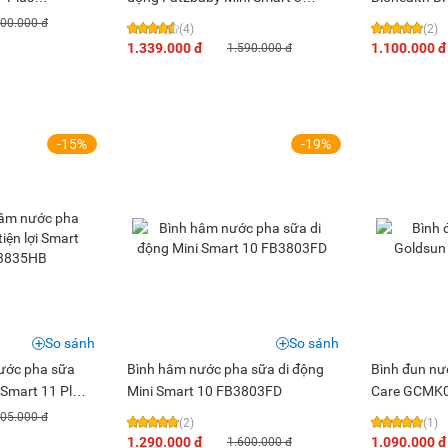
FB3621FD
800.000 đ
(4)
(2)
1.339.000 đ
1.100.000 đ
1.590.000 đ
-15%
-19%
So sánh
So sánh
ước pha sữa
Bình hâm nước pha sữa di động
Bình đun nư
i Smart 11 Plus
Mini Smart 10 FB3803FD
Care GCMK
405.000 đ
(2)
(1)
1.290.000 đ
1.090.000 đ
1.600.000 đ