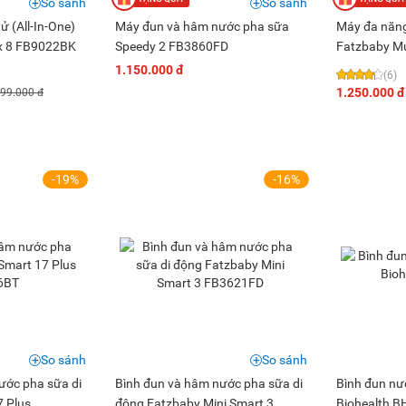
So sánh
So sánh
ử (All-In-One)
Máy đun và hâm nước pha sữa
Máy đa năng 
x 8 FB9022BK
Speedy 2 FB3860FD
Fatzbaby M
1.150.000 đ
(6)
1.250.000 đ
599.000 đ
-19%
-16%
So sánh
So sánh
ước pha sữa di
Bình đun và hâm nước pha sữa di
Bình đun nư
7 Plus
động Fatzbaby Mini Smart 3
Biohealth 