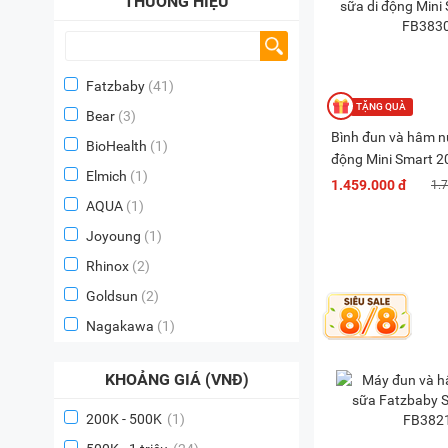
THƯƠNG HIỆU
Fatzbaby
(41)
Bear
(3)
Bình đun và hâm n
BioHealth
(1)
động Mini Smart 2
Elmich
(1)
FB3830BN
1.459.000 đ
1.
AQUA
(1)
Joyoung
(1)
Rhinox
(2)
Goldsun
(2)
Nagakawa
(1)
KHOẢNG GIÁ (VNĐ)
200K - 500K
(1)