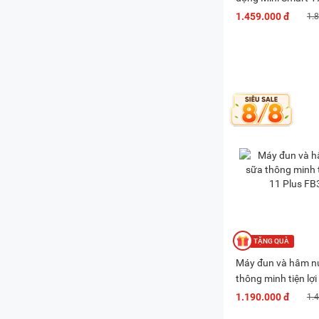
FB3806BT
1.459.000 đ
1.
Máy đun và hâm n
thông minh tiện lợ
FB3835HB
1.190.000 đ
1.