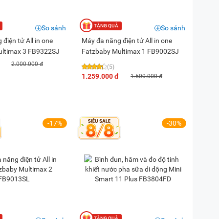
So sánh
So sánh
điện tử All in one
Máy đa năng điện tử All in one
ultimax 3 FB9322SJ
Fatzbaby Multimax 1 FB9002SJ
2.000.000 đ
(5)
1.259.000 đ
1.500.000 đ
-17%
-30%