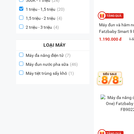
500K - 1 triệu
(24)
1 triệu - 1,5 triệu
(20)
1,5 triệu - 2 triệu
(4)
Máy đun và hâm n
2 triệu - 3 triệu
(4)
Fatzbaby Smart 9 
FB3821KB
1.190.000 đ
1.
LOẠI MÁY
Máy đa năng điện tử
(7)
Máy đun nước pha sữa
(46)
Máy tiệt trùng sấy khô
(1)