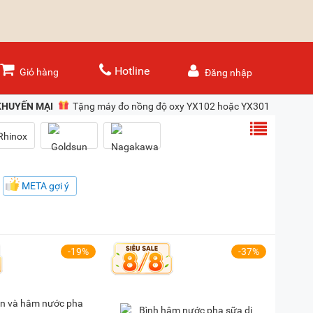
Hotline
Giỏ hàng
Đăng nhập
KHUYẾN MẠI
Tặng máy đo nồng độ oxy YX102 hoặc YX301 khi mua m
META gợi ý
-19%
-37%