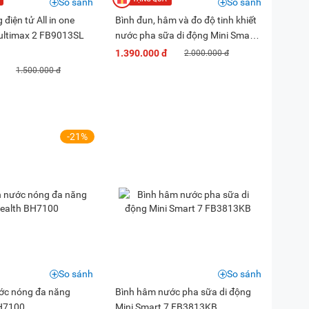
So sánh
So sánh
điện tử All in one
Bình đun, hâm và đo độ tinh khiết
ultimax 2 FB9013SL
nước pha sữa di động Mini Smart
11 Plus FB3804FD
1.390.000 đ
2.000.000 đ
1.500.000 đ
-21%
So sánh
So sánh
ớc nóng đa năng
Bình hâm nước pha sữa di động
BH7100
Mini Smart 7 FB3813KB