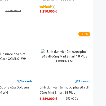
(1)
1.210.000 đ
1.400.000 đ
-16%
So sánh
So sánh
ớc pha sữa Goldsun
Bình đun và hâm nước pha sữa di
01WH
động Mini Smart 18 Plus
FB3807XM
1.389.000 đ
1.659.000 đ