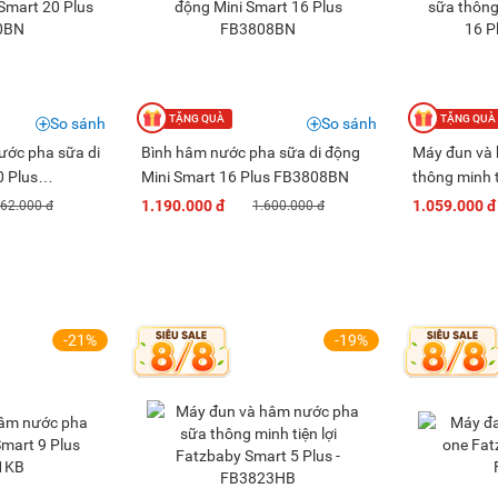
So sánh
So sánh
ước pha sữa di
Bình hâm nước pha sữa di động
Máy đun và
0 Plus
Mini Smart 16 Plus FB3808BN
thông minh t
FB3870HB
1.190.000 đ
1.059.000 đ
762.000 đ
1.600.000 đ
-21%
-19%