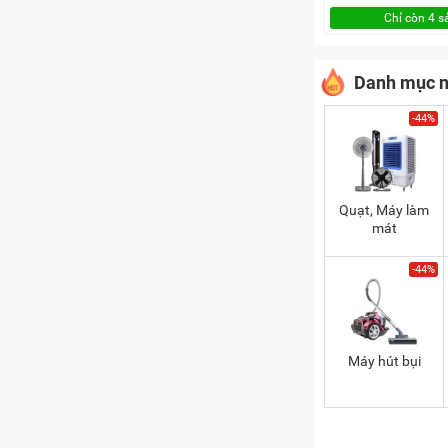
Chỉ còn 4 
Danh mục n
-44%
Quạt, Máy làm
mát
-44%
Máy hút bụi