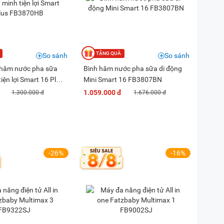
So sánh
So sánh
 hâm nước pha sữa
Bình hâm nước pha sữa di động
iện lợi Smart 16 Plus
Mini Smart 16 FB3807BN
1.059.000 đ
1.300.000 đ
1.676.000 đ
-26%
-16%