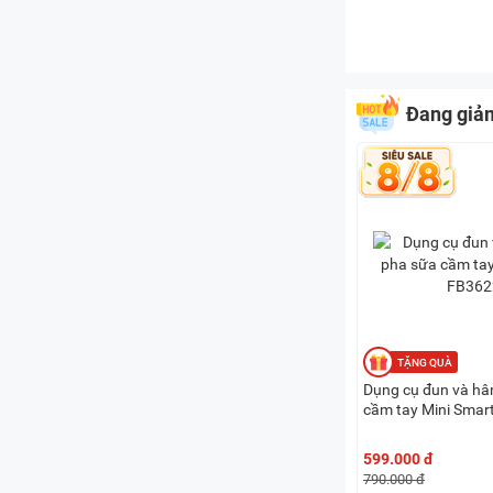
Đang giả
Dụng cụ đun và h
cầm tay Mini Smar
599.000 đ
790.000 đ