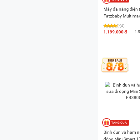
Máy đa năng điện t
Fatzbaby Multima
(4)
1.199.000 đ
1.
Bình đun và hâm n
động Mini Smart 1