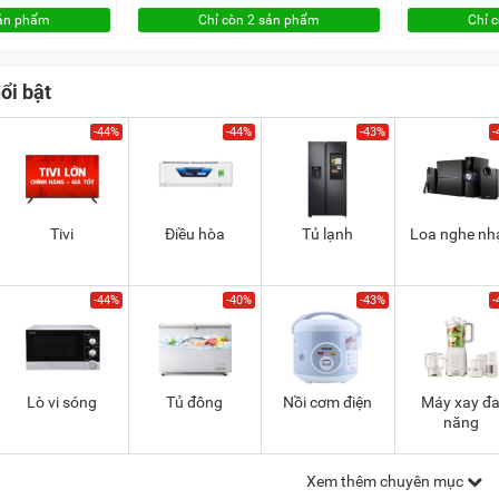
sản phẩm
Chỉ còn 2 sản phẩm
Chỉ 
ổi bật
-44%
-44%
-43%
-
Tivi
Điều hòa
Tủ lạnh
Loa nghe nh
-44%
-40%
-43%
-
Lò vi sóng
Tủ đông
Nồi cơm điện
Máy xay đ
năng
Xem thêm chuyên mục