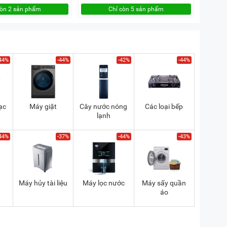
còn 2 sản phẩm
Chỉ còn 5 sản phẩm
44%
-44%
-42%
-44%
ạc
Máy giặt
Cây nước nóng
Các loại bếp
lạnh
44%
-37%
-44%
-43%
a
Máy hủy tài liệu
Máy lọc nước
Máy sấy quần
áo