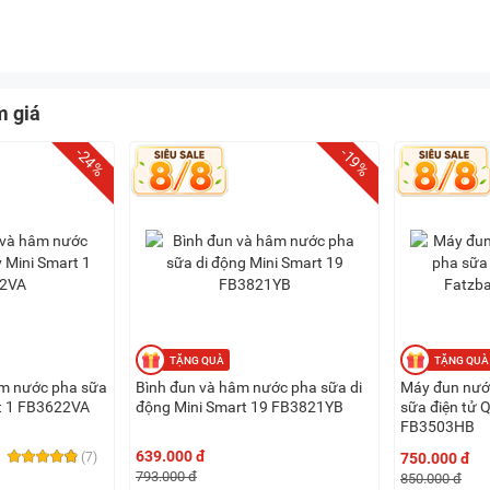
m giá
-24%
-19%
âm nước pha sữa
Bình đun và hâm nước pha sữa di
Máy đun nướ
t 1 FB3622VA
động Mini Smart 19 FB3821YB
sữa điện tử 
FB3503HB
639.000 đ
(7)
750.000 đ
793.000 đ
850.000 đ