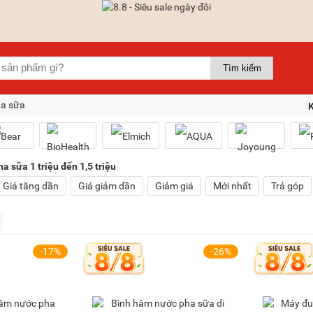
ha sữa
a sữa 1 triệu đến 1,5 triệu
Giá tăng dần
Giá giảm dần
Giảm giá
Mới nhất
Trả góp
-17%
-26%