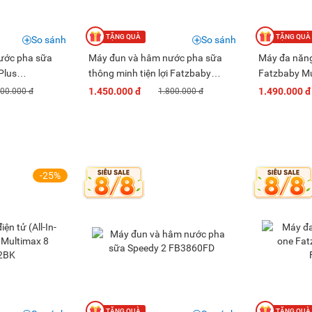
So sánh
So sánh
ước pha sữa
Máy đun và hâm nước pha sữa
Máy đa năng 
Plus
thông minh tiện lợi Fatzbaby
Fatzbaby M
Smart 5 Plus - FB3823HB
1.450.000 đ
1.490.000 đ
500.000 đ
1.800.000 đ
-25%