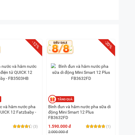
-12%
-20%
c và hâm nước pha
Bình đun và hâm nước pha sữa di
QUICK 12 Fatzbaby -
động Mini Smart 12 Plus
FB3632FD
1.590.000 đ
(3)
(1)
2.000.000 đ