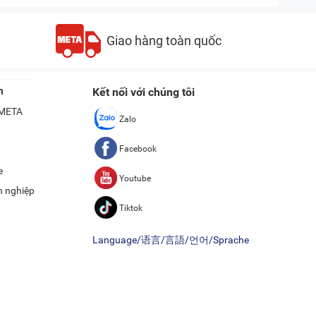
Giao hàng toàn quốc
n
Kết nối với chúng tôi
ề META
Zalo
Facebook
e
Youtube
h nghiệp
Tiktok
Language/语言/言語/언어/Sprache