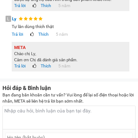
đồng.
Trả lời
Thích
5 năm
L
Ly
Hình ảnh tem dán bảo hiểm trên sản phẩm bồn massage
Tự lăn dùng thích thật
chân
Trả lời
Thích
5 năm
Lưu ý:
Hình ảnh sản phẩm chỉ có tính chất minh họa, chi tiết
META
sản phẩm, màu sắc có thể thay đổi tùy theo sản phẩm thực
Chào chị Ly,
Cảm ơn Chị đã đánh giá sản phẩm.
tế.
Trả lời
Thích
5 năm
Hỏi đáp & Bình luận
Bạn đang băn khoăn cần tư vấn? Vui lòng để lại số điện thoại hoặc lời
nhắn, META sẽ liên hệ trả lời bạn sớm nhất.