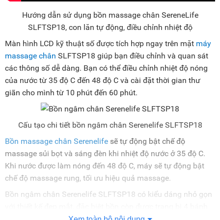
Hướng dẫn sử dụng bồn massage chân SereneLife
SLFTSP18, con lăn tự động, điều chỉnh nhiệt độ
Màn hình LCD kỹ thuật số được tích hợp ngay trên mặt
máy
massage chân
SLFTSP18 giúp bạn điều chỉnh và quan sát
các thông số dễ dàng. Bạn có thể điều chỉnh nhiệt độ nóng
của nước từ 35 độ C đến 48 độ C và cài đặt thời gian thư
giãn cho mình từ 10 phút đến 60 phút.
Cấu tạo chi tiết bồn ngâm chân Serenelife SLFTSP18
Bồn massage chân Serenelife
sẽ tự động bật chế độ
massage sủi bọt và sáng đèn khi nhiệt độ nước ở 35 độ C.
Khi nước được làm nóng đến 48 độ C, máy sẽ tự động bật
chế độ massage rung, tối ưu hiệu quả massage.
Bồn ngâm chân Serenelife SLFTSP18 có kiểu dáng nhỏ gọn
với thiết kế đẹp mắt, đặc biệt bồn còn được trang bị 4 bánh
xe giúp bạn di chuyển dễ dàng đến mọi vị trí trong nhà để sử
Xem toàn bộ nội dung