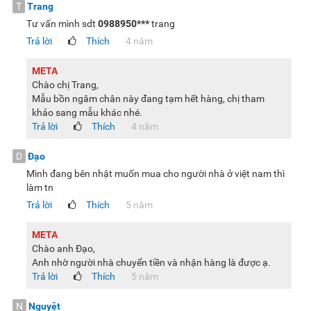
T
Trang
Tư vấn mình sdt
0988950***
trang
Trả lời
Thích
4 năm
META
Chào chị Trang,
Mẫu bồn ngâm chân này đang tạm hết hàng, chị tham
khảo sang mẫu khác nhé.
Trả lời
Thích
4 năm
D
Đạo
Mình đang bên nhật muốn mua cho người nhà ở việt nam thì
làm tn
Trả lời
Thích
5 năm
META
Chào anh Đạo,
Anh nhờ người nhà chuyển tiền và nhận hàng là được ạ.
Trả lời
Thích
5 năm
N
Nguyệt