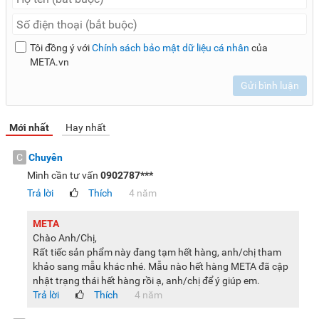
Tôi đồng ý với
Chính sách bảo mật dữ liệu cá nhân
của
META.vn
Gửi bình luận
Mới nhất
Hay nhất
C
Chuyên
Mình cần tư vấn
0902787***
Trả lời
Thích
4 năm
META
Chào Anh/Chị,
Rất tiếc sản phẩm này đang tạm hết hàng, anh/chị tham
khảo sang mẫu khác nhé. Mẫu nào hết hàng META đã cập
nhật trạng thái hết hàng rồi ạ, anh/chị để ý giúp em.
Trả lời
Thích
4 năm