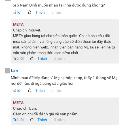
Tôi ở Nam Định muốn nhận tại nhà được đúng không?
Trả lời
Thích
5 năm
META
Chào chị Nguyệt,
META giao hàng tại nhà trên toàn quốc. C
hị có nhu cầu đặt
mua sản phẩm, vui lòng cung cấp số điện thoại tại đây (bảo
mật, không hiện web), nhân viên bán hàng META sẽ liên hệ tư
vấn sản phẩm trong thời gian sớm nhất.
Trả lời
Thích
5 năm
L
Lan
Mình mua để Mẹ dùng vì Mẹ bị thấp khớp, thấy 1 tháng về Mẹ
nói đỡ hẳn, đi ngủ cũng sâu giấc hơn.
Trả lời
Thích
5 năm
META
Chào chị Lan,
Cảm ơn chị đã đánh giá về sản phẩm.
Trả lời
Thích
5 năm