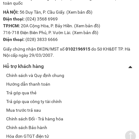
toàn quốc
HÀ NỘI:
56 Duy Tân, P. Cầu Giấy. (
Xem bản đồ
)
Điện thoại:
(024) 3568 6969
TP.HCM:
20A Cộng Hòa, P. Bảy Hiền. (
Xem bản đồ
)
716-718 Điện Biên Phủ, P. Vườn Lài. (
Xem bản đồ
)
Điện thoại:
(028) 3833 6666
Giấy chứng nhận ĐKDN/MST số
0102196915
do Sở KH&ĐT TP. Hà
Nội cấp ngày 29/03/2007.
Hỗ trợ khách hàng
Chính sách và Quy định chung
Hướng dẫn thanh toán
Trả góp qua thẻ
Trả góp qua công ty tài chính
Mua trước trả sau
Chính sách Đổi - Trả hàng hóa
Chính sách Bảo hành
Hóa đơn GTGT điện tử