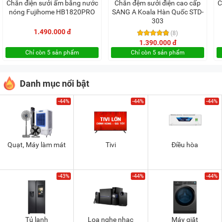
Chăn điện sưởi ấm bằng nước
Chăn đệm sưởi điện cao cấp
C
nóng Fujihome HB1820PRO
SANG A Koala Hàn Quốc STD-
303
1.490.000 đ
(8)
1.390.000 đ
Chỉ còn 5 sản phẩm
Chỉ còn 5 sản phẩm
Danh mục nổi bật
-44%
-44%
-44%
Quạt, Máy làm mát
Tivi
Điều hòa
-43%
-44%
-44%
Tủ lạnh
Loa nghe nhạc
Máy giặt