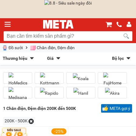
Đồ sưởi
Chăn điện, Đệm điện
Thương hiệu
Giá
Bộ lọc
HoMedics
(3)
Kottmann
(1)
Sắp xếp theo
Koala
(1)
FujiHome
(3)
Bán chạy nhất
Giá tăng dần
Giá giảm dần
Giảm giá
Medisana
(2)
Rapido
(2)
Hanil
(1)
Akira
(1)
Mới nhất
Trả góp
META gợi ý
Kiểu hiển thị
1
Chăn điện, Đệm điện 200K đến 500K
META gợi ý
Dạng lưới
Danh sách
200K - 500K
Chọn khoảng giá
-25%