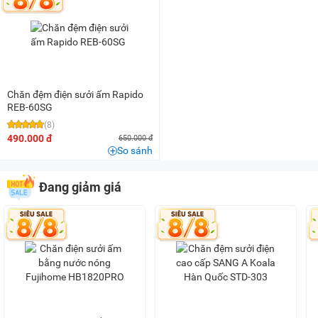
200K - 500K
(1)
500K - 1 triệu
(3)
1 triệu - 1,5 triệu
(6)
1,5 triệu - 2 triệu
(1)
2 triệu - 3 triệu
(3)
Chăn đệm điện sưởi ấm Rapido
REB-60SG
(8)
490.000 đ
650.000 đ
So sánh
Đang giảm giá