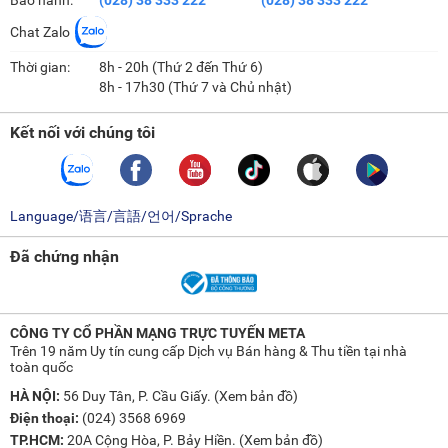
Chat Zalo
Thời gian:
8h - 20h (Thứ 2 đến Thứ 6)
8h - 17h30 (Thứ 7 và Chủ nhật)
Kết nối với chúng tôi
Language/语言/言語/언어/Sprache
Đã chứng nhận
CÔNG TY CỔ PHẦN MẠNG TRỰC TUYẾN META
Trên 19 năm Uy tín cung cấp Dịch vụ Bán hàng & Thu tiền tại nhà
toàn quốc
HÀ NỘI:
56 Duy Tân, P. Cầu Giấy. (
Xem bản đồ
)
Điện thoại:
(024) 3568 6969
TP.HCM:
20A Cộng Hòa, P. Bảy Hiền. (
Xem bản đồ
)