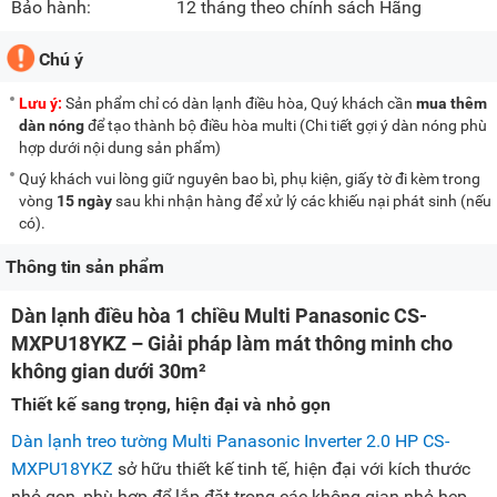
Bảo hành:
12 tháng theo chính sách Hãng
Chú ý
Lưu ý:
Sản phẩm chỉ có dàn lạnh điều hòa, Quý khách cần
mua thêm
dàn nóng
để tạo thành bộ điều hòa multi (Chi tiết gợi ý dàn nóng phù
hợp dưới nội dung sản phẩm)
Quý khách vui lòng giữ nguyên bao bì, phụ kiện, giấy tờ đi kèm trong
vòng
15 ngày
sau khi nhận hàng để xử lý các khiếu nại phát sinh (nếu
có).
Thông tin sản phẩm
Dàn lạnh điều hòa 1 chiều Multi Panasonic CS-
MXPU18YKZ – Giải pháp làm mát thông minh cho
không gian dưới 30m²
Thiết kế sang trọng, hiện đại và nhỏ gọn
Dàn lạnh treo tường Multi Panasonic Inverter 2.0 HP CS-
MXPU18YKZ
sở hữu thiết kế tinh tế, hiện đại với kích thước
nhỏ gọn, phù hợp để lắp đặt trong các không gian nhỏ hẹp