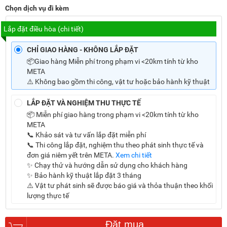
Chọn dịch vụ đi kèm
Lắp đặt điều hòa (
chi tiết
)
CHỈ GIAO HÀNG - KHÔNG LẮP ĐẶT
📦Giao hàng Miễn phí trong phạm vi <20km tính từ kho
META
⚠️ Không bao gồm thi công, vật tư hoặc bảo hành kỹ thuật
LẮP ĐẶT VÀ NGHIỆM THU THỰC TẾ
📦 Miễn phí giao hàng trong phạm vi <20km tính từ kho
META
📞 Khảo sát và tư vấn lắp đặt miễn phí
📞 Thi công lắp đặt, nghiệm thu theo phát sinh thực tế và
đơn giá niêm yết trên META.
Xem chi tiết
✨ Chạy thử và hướng dẫn sử dụng cho khách hàng
✨ Bảo hành kỹ thuật lắp đặt 3 tháng
⚠️ Vật tư phát sinh sẽ được báo giá và thỏa thuận theo khối
lượng thực tế
Đặt mua