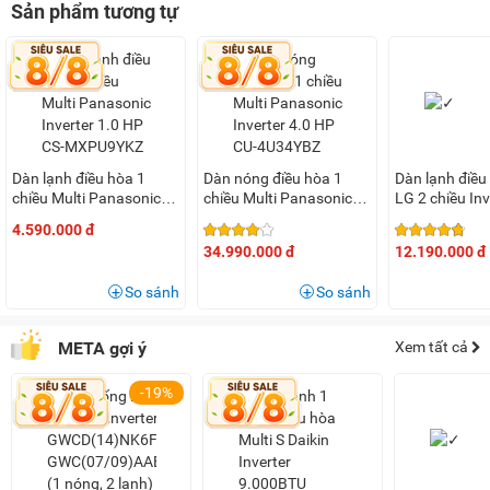
Sản phẩm tương tự
Làm mát nhanh với công nghệ Aerowings và chế độ
Powerfull
Cánh đảo gió đôi Aerowings được thiết kế đặc biệt giúp tập
trung luồng gió thổi nhanh và xa hơn khắp phòng, mang lại
Dàn lạnh điều hòa 1
Dàn nóng điều hòa 1
Dàn lạnh điều
cảm giác mát lạnh dễ chịu trong thời gian ngắn. Khi bật chế
chiều Multi Panasonic
chiều Multi Panasonic
LG 2 chiều Inv
độ Powerful, nhiệt độ cài đặt sẽ giảm xuống 2°C và quạt dàn
Inverter 1.0 HP CS-
Inverter 4.0 HP CU-
24.000BTU
4.590.000 đ
MXPU9YKZ
4U34YBZ
AMNW24GTT
lạnh chạy ở tốc độ cao hơn, giúp làm mát tức thì, lý tưởng
34.990.000 đ
12.190.000 đ
cho những ngày nắng nóng.
So sánh
So sánh
META gợi ý
Xem tất cả
Không gian yên tĩnh nhờ chế độ Quiet
-19%
Để mang lại không gian thư giãn và nghỉ ngơi trọn vẹn, dàn
lạnh
Panasonic
CS-MXPU18YKZ được trang bị chế độ Quiet,
giảm độ ồn của dàn lạnh xuống thấp hơn 3 dB(A) so với chế