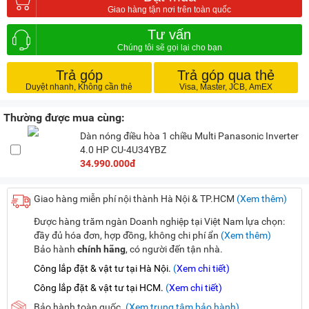
Tư vấn
Trả góp
Trả góp qua thẻ
Thường được mua cùng:
Dàn nóng điều hòa 1 chiều Multi Panasonic Inverter
4.0 HP CU-4U34YBZ
34.990.000đ
Giao hàng miễn phí nội thành Hà Nội & TP.HCM
(Xem thêm)
Được hàng trăm ngàn Doanh nghiệp tại Việt Nam lựa chọn:
đầy đủ hóa đơn, hợp đồng, không chi phí ẩn
(Xem thêm)
Bảo hành
chính hãng
, có người đến tận nhà.
Công lắp đặt & vật tư tại Hà Nội.
(
Xem chi tiết)
Công lắp đặt & vật tư tại HCM.
(
Xem chi tiết)
Bảo hành toàn quốc.
(Xem trung tâm bảo hành)