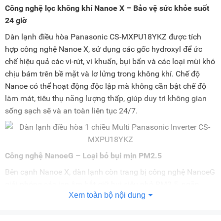
Công nghệ lọc không khí Nanoe X – Bảo vệ sức khỏe suốt
24 giờ
Dàn lạnh điều hòa Panasonic CS-MXPU18YKZ được tích
hợp công nghệ Nanoe X, sử dụng các gốc hydroxyl để ức
chế hiệu quả các vi-rút, vi khuẩn, bụi bẩn và các loại mùi khó
chịu bám trên bề mặt và lơ lửng trong không khí. Chế độ
Nanoe có thể hoạt động độc lập mà không cần bật chế độ
làm mát, tiêu thụ năng lượng thấp, giúp duy trì không gian
sống sạch sẽ và an toàn liên tục 24/7.
Công nghệ NanoeG – Loại bỏ bụi mịn PM2.5
Bên cạnh Nanoe X, dàn lạnh còn trang bị công nghệ NanoeG
giải phóng các ion âm bắt giữ bụi siêu nhỏ PM2.5, ngăn
Xem toàn bộ nội dung
không cho bụi bẩn tích tụ trong phòng, giúp không gian
sống trong lành và an toàn hơn cho sức khỏe người dùng.