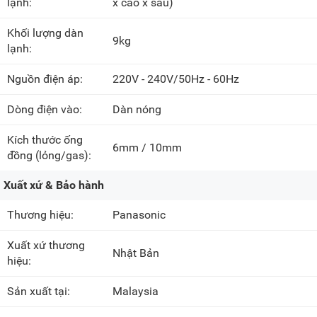
lạnh:
x cao x sâu)
Khối lượng dàn
9kg
lạnh:
Nguồn điện áp:
220V - 240V/50Hz - 60Hz
Dòng điện vào:
Dàn nóng
Kích thước ống
6mm / 10mm
đồng (lỏng/gas):
Xuất xứ & Bảo hành
Thương hiệu:
Panasonic
Xuất xứ thương
Nhật Bản
hiệu:
Sản xuất tại:
Malaysia