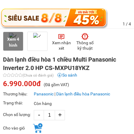
1
/ 4
Xem 4
Xem nhận
Thông số
hình
xét
kỹ thuật
Dàn lạnh điều hòa 1 chiều Multi Panasonic
Inverter 2.0 HP CS-MXPU18YKZ
So sánh
(Chưa có đánh giá)
6.990.000đ
(Đã gồm VAT)
Thương hiệu:
Panasonic
|
Dàn lạnh điều hòa Panasonic
Trạng thái:
Còn hàng
-
+
Chọn số lượng:
Cho vào giỏ