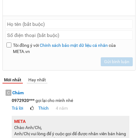
Tôi đồng ý với
Chính sách bảo mật dữ liệu cá nhân
của
META.vn
Gửi bình luận
Mới nhất
Hay nhất
C
Châm
0972920***
gọi lại cho mình nhé
Trả lời
Thích
4 năm
META
Chào Anh/Chị,
Anh/Chị vui lòng để ý cuộc gọi để được nhân viên bán hàng