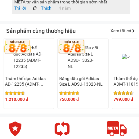
META tư vấn sản phẩm trong thời gian sớm nhất.
Trả lời
Thích
4 năm
Sản phẩm cùng thương hiệu
Xem tất cả
Thảm thể dục Adidas
Băng đầu gối Adidas
Thảm thể dụ
AD-12235 (ADMT-
Size L ADSU-13323-NL
ADMT-11015
12235)
1.210.000 đ
750.000 đ
799.000 đ