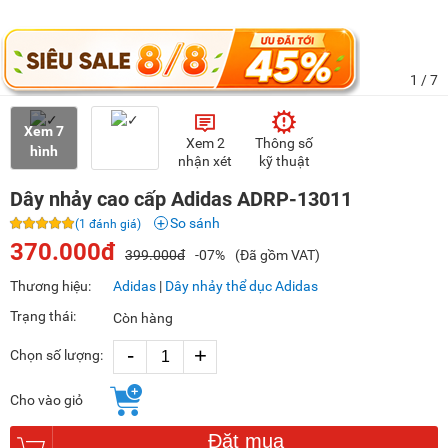
1
/ 7
Xem 7
Xem 2
Thông số
hình
nhận xét
kỹ thuật
Dây nhảy cao cấp Adidas ADRP-13011
So sánh
(1 đánh giá)
370.000đ
399.000đ
-07%
(Đã gồm VAT)
Thương hiệu:
Adidas
|
Dây nhảy thể dục Adidas
Trạng thái:
Còn hàng
-
+
Chọn số lượng:
Cho vào giỏ
Đặt mua