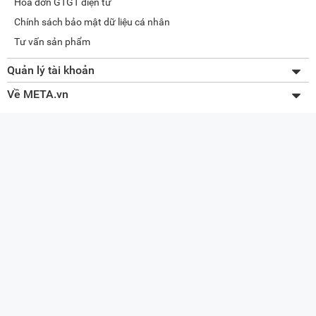
Hóa đơn GTGT điện tử
Chính sách bảo mật dữ liệu cá nhân
Tư vấn sản phẩm
Quản lý tài khoản
Thay đổi thông tin
Về META.vn
Lấy lại mật khẩu
Giới thiệu về META
Tra cứu đơn hàng
Liên hệ
Quản lý giỏ hàng
Tuyển dụng
Sơ đồ website
Đối tác doanh nghiệp