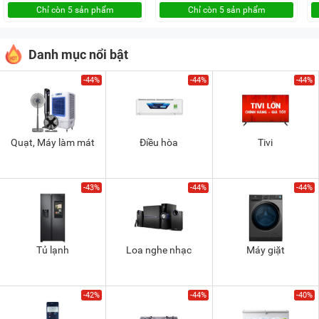
Chỉ còn 5 sản phẩm
Chỉ còn 5 sản phẩm
Danh mục nổi bật
-44%
-44%
-44%
Quạt, Máy làm mát
Điều hòa
Tivi
-43%
-44%
-44%
Tủ lạnh
Loa nghe nhạc
Máy giặt
-42%
-44%
-40%