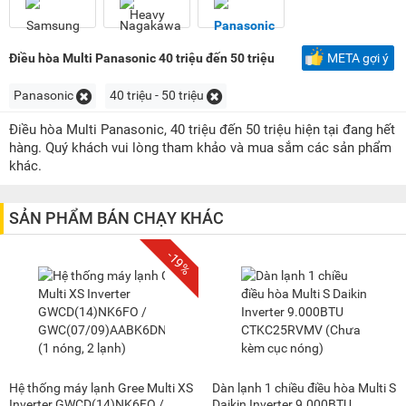
1,5 triệu - 2 triệu
(3)
2 triệu - 3 triệu
(4)
3 triệu - 5 triệu
(5)
Điều hòa Multi Panasonic 40 triệu đến 50 triệu
META gợi ý
5 triệu - 8 triệu
(28)
Panasonic
40 triệu - 50 triệu
8 triệu - 10 triệu
(16)
Điều hòa Multi Panasonic, 40 triệu đến 50 triệu hiện tại đang hết
10 triệu - 15 triệu
(33)
hàng. Quý khách vui lòng tham khảo và mua sắm các sản phẩm
15 triệu - 20 triệu
(7)
khác.
20 triệu - 25 triệu
(12)
SẢN PHẨM BÁN CHẠY KHÁC
25 triệu - 30 triệu
(8)
30 triệu - 40 triệu
(16)
-19%
40 triệu - 50 triệu
(6)
50 triệu - 100 triệu
(3)
Hệ thống máy lạnh Gree Multi XS
Dàn lạnh 1 chiều điều hòa Multi S
Inverter GWCD(14)NK6FO /
Daikin Inverter 9.000BTU