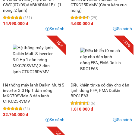
GWC(07/09)AABK6DNA1B/I (1
CTKC25RVMV (Chưa kèm cục
nóng, 2 lạnh)
nóng)
(281)
(29)
14.990.000 đ
4.630.000 đ
So sánh
So sánh
-16%
-33%
Hệ thống máy lạnh Daikin Multi S
Điều khiển từ xa có dây cho dàn
inverter 3.0 Hp 1 dàn nóng
lạnh dòng FFA, FMA Daikin
MKC70SVMV, 3 dàn lạnh
BRC1E63
CTKC25RVMV
(6)
(24)
1.810.000 đ
32.760.000 đ
So sánh
So sánh
-25%