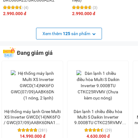
(4)
(3)
2.990.000 đ
2.990.000 đ
Xem thêm
125
sản phẩm
Đang giảm giá
Hệ thống máy lạnh Gree Multi
Dàn lạnh 1 chiều điều hòa
XS Inverter GWCD(14)NK6FO
Multi S Daikin Inverter
/ GWC(07/09)AABK6DNA1B/I
9.000BTU CTKC25RVMV
n
(1 nóng, 2 lạnh)
(Chưa kèm cục nóng)
(281)
(29)
14.990.000 đ
4.630.000 đ