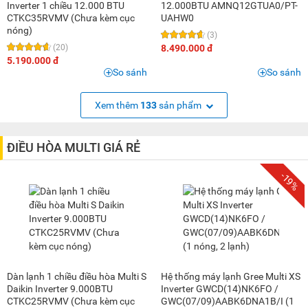
Inverter 1 chiều 12.000 BTU
12.000BTU AMNQ12GTUA0/PT-
CTKC35RVMV (Chưa kèm cục
UAHW0
nóng)
(3)
(20)
8.490.000 đ
5.190.000 đ
So sánh
So sánh
Xem thêm
133
sản phẩm
ĐIỀU HÒA MULTI GIÁ RẺ
-19%
Dàn lạnh 1 chiều điều hòa Multi S
Hệ thống máy lạnh Gree Multi XS
Daikin Inverter 9.000BTU
Inverter GWCD(14)NK6FO /
CTKC25RVMV (Chưa kèm cục
GWC(07/09)AABK6DNA1B/I (1