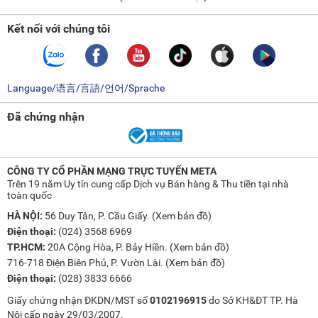
Kết nối với chúng tôi
Language/语言/言語/언어/Sprache
Đã chứng nhận
CÔNG TY CỔ PHẦN MẠNG TRỰC TUYẾN META
Trên 19 năm Uy tín cung cấp Dịch vụ Bán hàng & Thu tiền tại nhà
toàn quốc
HÀ NỘI:
56 Duy Tân, P. Cầu Giấy. (
Xem bản đồ
)
Điện thoại:
(024) 3568 6969
TP.HCM:
20A Cộng Hòa, P. Bảy Hiền. (
Xem bản đồ
)
716-718 Điện Biên Phủ, P. Vườn Lài. (
Xem bản đồ
)
Điện thoại:
(028) 3833 6666
Giấy chứng nhận ĐKDN/MST số
0102196915
do Sở KH&ĐT TP. Hà
Nội cấp ngày 29/03/2007.