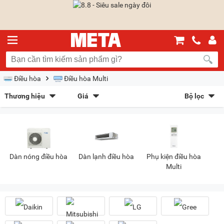
Điều hòa
Điều hòa Multi
Thương hiệu
Giá
Bộ lọc
Daikin
(50)
Mitsubishi Heavy
(27)
Sắp xếp theo
Gree
(1)
LG
(46)
Bán chạy nhất
Giá tăng dần
Giá giảm dần
Giảm giá
Panasonic
(4)
Samsung
(12)
Nagakawa
(1)
Mới nhất
Trả góp
META gợi ý
Dàn nóng điều hòa
Dàn lạnh điều hòa
Phụ kiện điều hòa
Multi
Kiểu hiển thị
Dạng lưới
Danh sách
Chọn khoảng giá