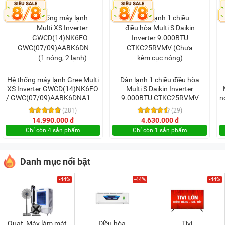
Hệ thống máy lạnh Gree Multi
Dàn lạnh 1 chiều điều hòa
XS Inverter GWCD(14)NK6FO
Multi S Daikin Inverter
/ GWC(07/09)AABK6DNA1B/I
9.000BTU CTKC25RVMV
n
(1 nóng, 2 lạnh)
(Chưa kèm cục nóng)
(281)
(29)
14.990.000 đ
4.630.000 đ
Chỉ còn 4 sản phẩm
Chỉ còn 1 sản phẩm
Danh mục nổi bật
-44%
-44%
-44%
Quạt, Máy làm mát
Điều hòa
Tivi