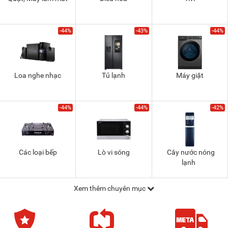
-44%
-43%
-44%
Loa nghe nhạc
Tủ lạnh
Máy giặt
-44%
-44%
-42%
Các loại bếp
Lò vi sóng
Cây nước nóng
lạnh
Xem thêm chuyên mục