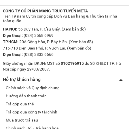
CÔNG TY CỔ PHẦN MẠNG TRỰC TUYẾN META
Trên 19 năm Uy tín cung cấp Dịch vụ Bán hàng & Thu tiền tại nhà
toàn quốc
HÀ NỘI:
56 Duy Tân, P. Cầu Giấy. (
Xem bản đồ
)
Điện thoại:
(024) 3568 6969
TP.HCM:
20A Cộng Hòa, P. Bảy Hiền. (
Xem bản đồ
)
716-718 Điện Biên Phủ, P. Vườn Lài. (
Xem bản đồ
)
Điện thoại:
(028) 3833 6666
Giấy chứng nhận ĐKDN/MST số
0102196915
do Sở KH&ĐT TP. Hà
Nội cấp ngày 29/03/2007.
Hỗ trợ khách hàng
Chính sách và Quy định chung
Hướng dẫn thanh toán
Trả góp qua thẻ
Trả góp qua công ty tài chính
Mua trước trả sau
Chính sách Đổi - Trả hàng hóa