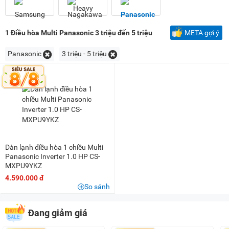
1,5 triệu - 2 triệu
(3)
2 triệu - 3 triệu
(4)
3 triệu - 5 triệu
(5)
1
Điều hòa Multi Panasonic 3 triệu đến 5 triệu
META gợi ý
5 triệu - 8 triệu
(28)
Panasonic
3 triệu - 5 triệu
8 triệu - 10 triệu
(16)
10 triệu - 15 triệu
(33)
15 triệu - 20 triệu
(7)
20 triệu - 25 triệu
(12)
25 triệu - 30 triệu
(8)
30 triệu - 40 triệu
(16)
Dàn lạnh điều hòa 1 chiều Multi
40 triệu - 50 triệu
(6)
Panasonic Inverter 1.0 HP CS-
MXPU9YKZ
50 triệu - 100 triệu
(3)
4.590.000 đ
So sánh
Đang giảm giá