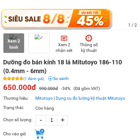
1
/ 2
Xem 2
Xem 2
Thông số
hình
nhận xét
kỹ thuật
Dưỡng đo bán kính 18 lá Mitutoyo 186-110
(0.4mm - 6mm)
So sánh
(1 đánh giá)
650.000đ
990.000đ
-34%
(Đã gồm VAT)
Thương hiệu:
Mitutoyo
|
Dụng cụ đo lường kỹ thuật Mitutoyo
Trạng thái:
Còn hàng
-
+
Chọn số lượng:
Cho vào giỏ