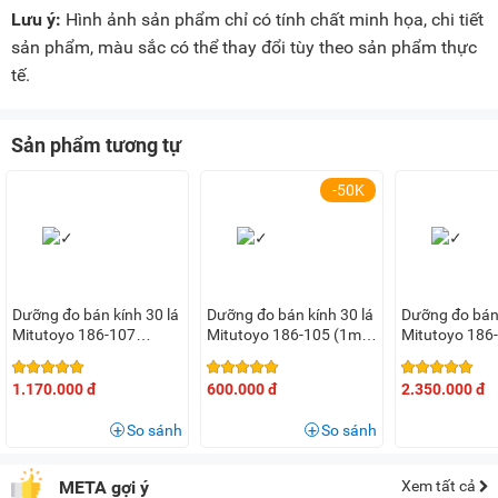
Lưu ý:
Hình ảnh sản phẩm chỉ có tính chất minh họa, chi tiết
sản phẩm, màu sắc có thể thay đổi tùy theo sản phẩm thực
tế.
Sản phẩm tương tự
-50K
Dưỡng đo bán kính 30 lá
Dưỡng đo bán kính 30 lá
Dưỡng đo bán 
Mitutoyo 186-107
Mitutoyo 186-105 (1mm
Mitutoyo 186
(15.5mm - 25mm)
- 7mm)
(0.5mm - 15
1.170.000 đ
600.000 đ
2.350.000 đ
So sánh
So sánh
META gợi ý
Xem tất cả