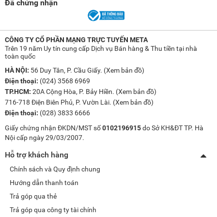
Đã chứng nhận
CÔNG TY CỔ PHẦN MẠNG TRỰC TUYẾN META
Trên 19 năm Uy tín cung cấp Dịch vụ Bán hàng & Thu tiền tại nhà
toàn quốc
HÀ NỘI:
56 Duy Tân, P. Cầu Giấy. (
Xem bản đồ
)
Điện thoại:
(024) 3568 6969
TP.HCM:
20A Cộng Hòa, P. Bảy Hiền. (
Xem bản đồ
)
716-718 Điện Biên Phủ, P. Vườn Lài. (
Xem bản đồ
)
Điện thoại:
(028) 3833 6666
Giấy chứng nhận ĐKDN/MST số
0102196915
do Sở KH&ĐT TP. Hà
Nội cấp ngày 29/03/2007.
Hỗ trợ khách hàng
Chính sách và Quy định chung
Hướng dẫn thanh toán
Trả góp qua thẻ
Trả góp qua công ty tài chính