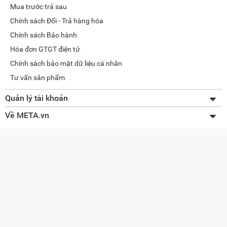
Mua trước trả sau
Chính sách Đổi - Trả hàng hóa
Chính sách Bảo hành
Hóa đơn GTGT điện tử
Chính sách bảo mật dữ liệu cá nhân
Tư vấn sản phẩm
Quản lý tài khoản
Thay đổi thông tin
Về META.vn
Lấy lại mật khẩu
Giới thiệu về META
Tra cứu đơn hàng
Liên hệ
Quản lý giỏ hàng
Tuyển dụng
Sơ đồ website
Đối tác doanh nghiệp