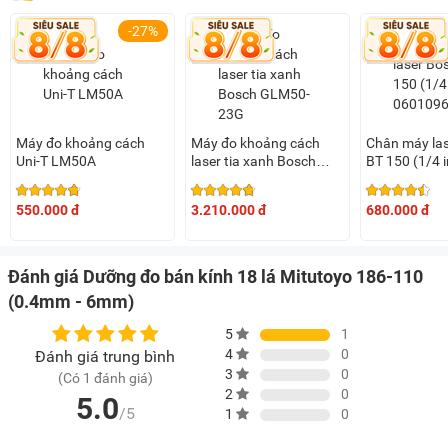
-27%
Máy đo khoảng cách
Máy đo khoảng cách
Chân máy la
Uni-T LM50A
laser tia xanh Bosch
BT 150 (1/4 i
GLM50-23G
0601096B00
(0601072VK0)
550.000 đ
3.210.000 đ
680.000 đ
Đánh giá Dưỡng đo bán kính 18 lá Mitutoyo 186-110
(0.4mm - 6mm)
5
1
4
0
Đánh giá trung bình
3
0
(Có 1 đánh giá)
2
0
5.0
/5
1
0