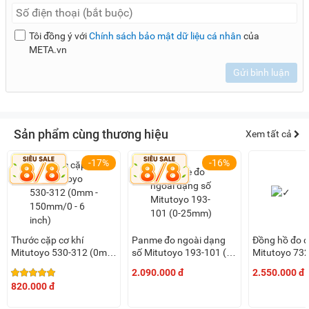
Tôi đồng ý với
Chính sách bảo mật dữ liệu cá nhân
của
META.vn
Gửi bình luận
Sản phẩm cùng thương hiệu
Xem tất cả
-17%
-16%
Thước cặp cơ khí
Panme đo ngoài dạng
Đồng hồ đo đ
Mitutoyo 530-312 (0mm
số Mitutoyo 193-101 (0-
Mitutoyo 73
- 150mm/0 - 6 inch)
25mm)
1mm)
2.090.000 đ
2.550.000 đ
820.000 đ