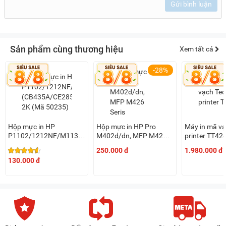
Gửi bình luận
Sản phẩm cùng thương hiệu
Xem tất cả
-28%
Hộp mực in HP
Hộp mực in HP Pro
Máy in mã vạ
P1102/1212NF/M1130
M402d/dn, MFP M426
printer TT42
(CB435A/CE285A/CE278A)
Seris (CF226A/CRG
250.000 đ
1.980.000 đ
2K (Mã 50235)
052) 3.1K ( Mã 50239,
130.000 đ
dùng 1 lần)