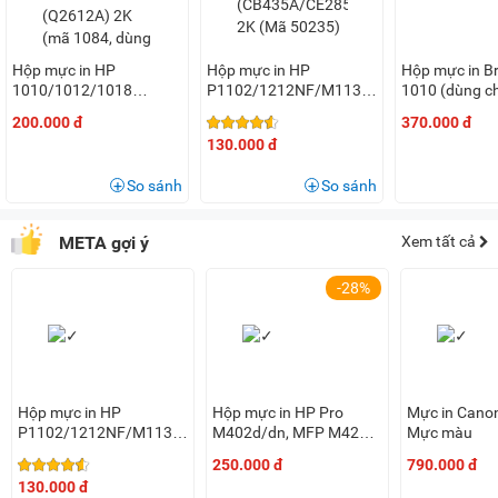
Hộp mực in HP
Hộp mực in HP
Hộp mực in Br
1010/1012/1018
P1102/1212NF/M1130
1010 (dùng c
(Q2612A) 2K (mã 1084,
(CB435A/CE285A/CE278A)
DCP-1511, H
200.000 đ
370.000 đ
dùng 2 - 3 lần)
2K (Mã 50235)
130.000 đ
So sánh
So sánh
META gợi ý
Xem tất cả
-28%
Hộp mực in HP
Hộp mực in HP Pro
Mực in Canon
P1102/1212NF/M1130
M402d/dn, MFP M426
Mực màu
(CB435A/CE285A/CE278A)
Seris (CF226A/CRG
250.000 đ
790.000 đ
2K (Mã 50235)
052) 3.1K ( Mã 50239,
130.000 đ
dùng 1 lần)