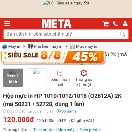
Máy in
Phụ kiện máy in
Mực máy in
Xem 1
Xem nhận
Thông số
hình
xét
kỹ thuật
Hộp mực in HP 1010/1012/1018 (Q2612A) 2K
(mã 50231 / 52728, dùng 1 lần)
So sánh
(Chưa có đánh giá)
120.000đ
125.000đ
-04%
(Đã gồm VAT)
Thương hiệu:
Tech printer
|
Mực máy in Tech printer