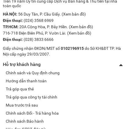
Trên 19 năm Uy tín cung cấp Dịch vụ Bán hàng & Thu tiền tại nhà
toàn quốc
HÀ NỘI:
56 Duy Tân, P. Cầu Giấy. (
Xem bản đồ
)
Điện thoại:
(024) 3568 6969
TP.HCM:
20A Cộng Hòa, P. Bảy Hiền. (
Xem bản đồ
)
716-718 Điện Biên Phủ, P. Vườn Lài. (
Xem bản đồ
)
Điện thoại:
(028) 3833 6666
Giấy chứng nhận ĐKDN/MST số
0102196915
do Sở KH&ĐT TP. Hà
Nội cấp ngày 29/03/2007.
Hỗ trợ khách hàng
Chính sách và Quy định chung
Hướng dẫn thanh toán
Trả góp qua thẻ
Trả góp qua công ty tài chính
Mua trước trả sau
Chính sách Đổi - Trả hàng hóa
Chính sách Bảo hành