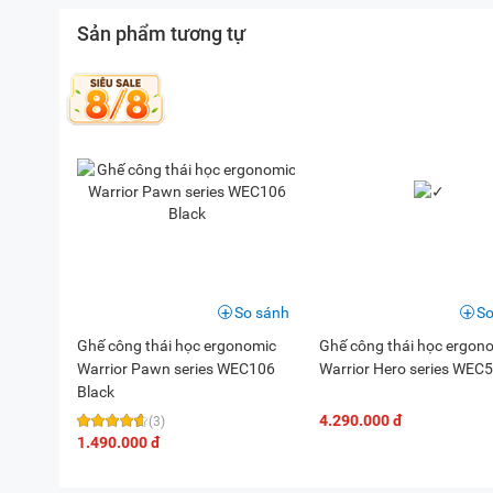
Sản phẩm tương tự
Lợi ích sức khỏe vượt trội
Warrior Ergonomic Footrest WEF200 không chỉ là mộ
toàn diện. Nó giúp giảm đau nhức, hỗ trợ tư thế ngồi 
Việc thư giãn đôi chân trong khi làm việc cũng giúp 
mọi đối tượng, từ nhân viên văn phòng đến những ngư
Lưu ý:
Hình ảnh sản phẩm chỉ có tính chất minh họa, 
tế.
So sánh
So
Ghế công thái học ergonomic
Ghế công thái học ergon
Warrior Pawn series WEC106
Warrior Hero series WEC
Black
4.290.000 đ
(3)
1.490.000 đ