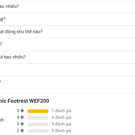
ao nhiêu?
gì?
ạt động như thế nào?
?
là bao nhiêu?
?
omic Footrest WEF200
5
1
đánh giá
4
0
đánh giá
nh
3
0
đánh giá
2
0
đánh giá