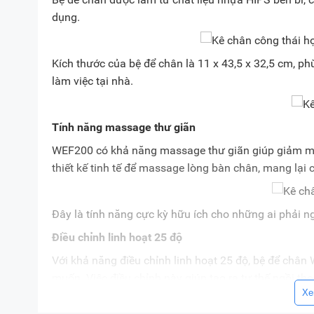
dụng.
Kích thước của bệ để chân là 11 x 43,5 x 32,5 cm, ph
làm việc tại nhà.
Tính năng massage thư giãn
WEF200 có khả năng massage thư giãn giúp giảm mỏ
thiết kế tinh tế để massage lòng bàn chân, mang lại
Đây là tính năng cực kỳ hữu ích cho những ai phải ngồ
Điều chỉnh linh hoạt 25 độ
Với khả năng điều chỉnh linh hoạt 25 độ, bệ để chân
muốn. Việc điều chỉnh này giúp tạo ra tư thế ngồi tho
Xe
một tư thế ngồi chuẩn suốt cả ngày làm việc. Tính n
liên quan đến việc ngồi lâu, như đau lưng, đau khớp g