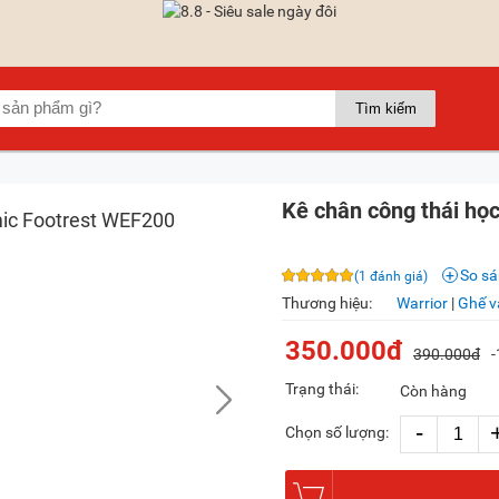
Kê chân công thái họ
So s
(1 đánh giá)
Thương hiệu:
Warrior
|
Ghế v
350.000đ
390.000đ
Trạng thái:
Còn hàng
-
Chọn số lượng: