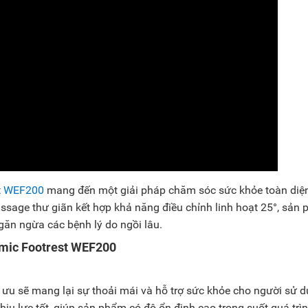
t
WEF200
mang đến một giải pháp chăm sóc sức khỏe toàn diệ
massage thư giãn kết hợp khả năng điều chỉnh linh hoạt 25°, sản
găn ngừa các bệnh lý do ngồi lâu.
nomic Footrest WEF200
ưu sẽ mang lại sự thoải mái và hỗ trợ sức khỏe cho người sử d
hịu lực tốt, giúp sản phẩm có độ ổn định cao trong suốt quá trì