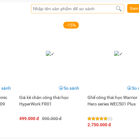
Xem 
-15%
t phụ kiện làm việc mà còn là một sản phẩm chăm sóc sức khỏ
chuẩn, giảm áp lực lên khớp gối và thắt lưng.
tăng năng suất và cải thiện sự tập trung. Sản phẩm này phù hợp
ời làm việc tại nhà.
chi tiết sản phẩm, màu sắc có thể thay đổi tùy theo sản phẩm 
 sánh
So sánh
So 
omic
Giá kê chân công thái học
Ghế công thái học Warrior
509
HyperWork FR01
Hero series WEC501 Plus
499.000 đ
590.000 đ
(2)
2.750.000 đ