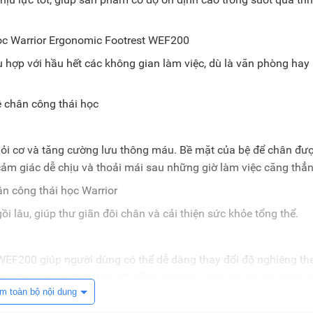
ù hợp với hầu hết các không gian làm việc, dù là văn phòng hay 
i cơ và tăng cường lưu thông máu. Bề mặt của bệ để chân đư
 cảm giác dễ chịu và thoải mái sau những giờ làm việc căng thẳn
i lâu, giúp thư giãn đôi chân và cải thiện sức khỏe tổng thể.
 WEF200 giúp người dùng có thể dễ dàng thay đổi độ nghiêng th
ải mái, giảm áp lực lên cột sống và hông, giúp người sử dụng du
m toàn bộ nội dung
ăng này rất quan trọng trong việc giảm thiểu các vấn đề sức khỏ
ối và thắt lưng.