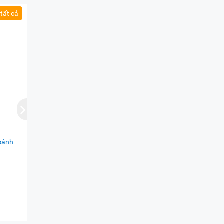
tất cả
e
 với
thực
sánh