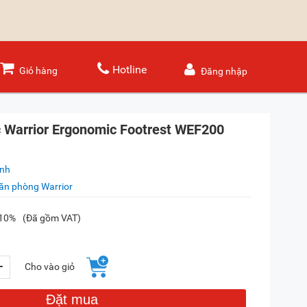
Hotline
Giỏ hàng
Đăng nhập
c Warrior Ergonomic Footrest WEF200
ánh
ăn phòng Warrior
-10%
(Đã gồm VAT)
+
Cho vào giỏ
Đặt mua