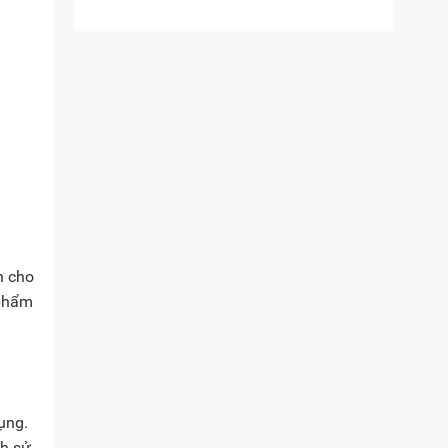
n cho
 phẩm
ụng.
nh sử