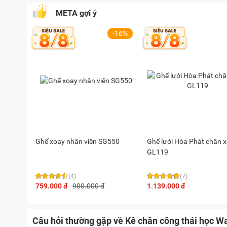
META gợi ý
-16%
Ghế xoay nhân viên SG550
Ghế lưới Hòa Phát chân 
GL119
(4)
(7)
759.000 đ
900.000 đ
1.139.000 đ
Câu hỏi thường gặp về Kê chân công thái học W