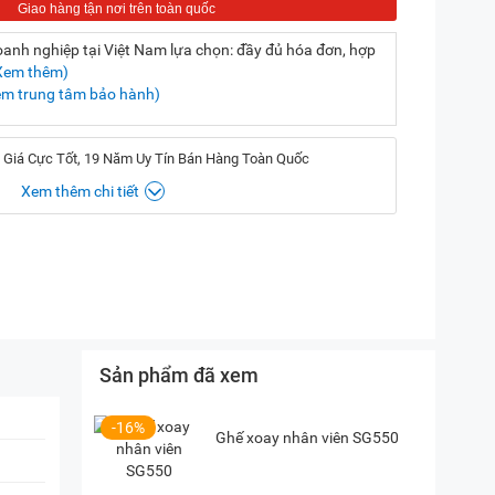
nh nghiệp tại Việt Nam lựa chọn: đầy đủ hóa đơn, hợp
Xem thêm)
em trung tâm bảo hành)
 Giá Cực Tốt, 19 Năm Uy Tín Bán Hàng Toàn Quốc
Xem thêm chi tiết
, Hà Nội
(
Chỉ đường)
iền, TP. HCM
(
Chỉ đường)
P. Vườn Lài, TP. HCM
(
Chỉ đường)
Sản phẩm đã xem
-16%
Ghế xoay nhân viên SG550