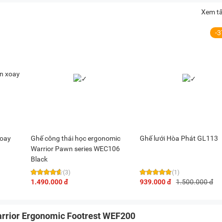
Xem tấ
-
xoay
Ghế công thái học ergonomic
Ghế lưới Hòa Phát GL113
Warrior Pawn series WEC106
Black
(3)
(1)
1.490.000 đ
939.000 đ
1.500.000 đ
arrior Ergonomic Footrest WEF200