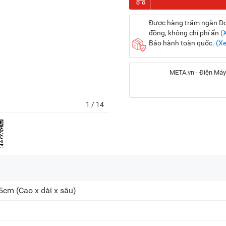
Được hàng trăm ngàn Doa
đồng, không chi phí ẩn
(
Bảo hành toàn quốc.
(X
META.vn - Điện Máy
Địa chỉ:
1
/ 14
56 Duy Tân, P. Cầu Giấy
20A Cộng Hòa, P. Bảy H
716-718 Điện Biên Phủ, 
.5cm
(Cao x dài x sâu)