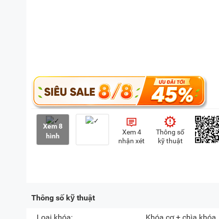
Xem 8
Xem 4
Thông số
hình
nhận xét
kỹ thuật
Thông số kỹ thuật
Loại khóa:
Khóa cơ + chìa khóa