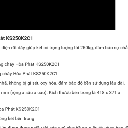
Phát KS250K2C1
iện rất dày giúp két có trọng lượng tới 250kg, đảm bảo sự chắ
ng cháy Hòa Phát KS250K2C1
, không bị gỉ sét, oxy hóa, đảm bảo độ bền sử dụng lâu dài.
 mm (rộng x sâu x cao). Kích thước bên trong là 418 x 371 x
òng két bên trong
giúp đựng được nhiều tài sản quý như hồ sơ, giấy tờ, vàng bạc, 