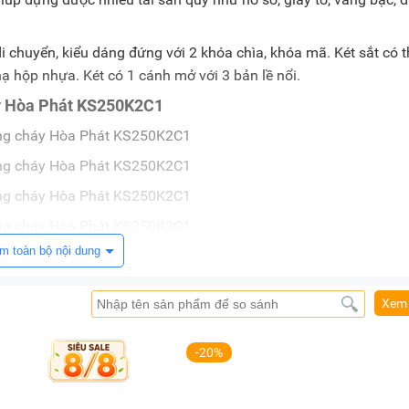
i chuyển, kiểu dáng đứng với 2 khóa chìa, khóa mã. Két sắt có t
 hộp nhựa. Két có 1 cánh mở với 3 bản lề nổi.
háy Hòa Phát KS250K2C1
m toàn bộ nội dung
 chi tiết sản phẩm, màu sắc có thể thay đổi tùy theo sản phẩm 
Xem 
-20%