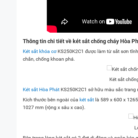
Thông tin chi tiết về két sắt chống cháy Hòa 
Két sắt khóa cơ
KS250K2C1 được làm từ sắt sơn tĩnh đ
chắn, chống khoan phá.
Két sắt chố
Két sắt Hòa Phát
KS250K2C1 sở hữu màu sắc trang nhã
Kích thước bên ngoài của
két sắt
là 589 x 600 x 1265
1027 mm (rộng x sâu x cao).
L
Bên trong lòng két sắt có 2 đợt di động và ngăn kéo 