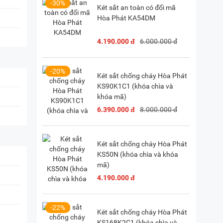
iền, TP. HCM
(
Chỉ đường)
-30%
Két sắt an toàn có đổi mã
Hòa Phát KA54DM
P. Vườn Lài, TP. HCM
(
Chỉ đường)
4.190.000 đ
6.000.000 đ
-20%
Két sắt chống cháy Hòa Phát
KS90K1C1 (khóa chìa và
khóa mã)
6.390.000 đ
8.000.000 đ
Két sắt chống cháy Hòa Phát
KS50N (khóa chìa và khóa
mã)
4.190.000 đ
-22%
Két sắt chống cháy Hòa Phát
KS168K2C1 (khóa chìa và