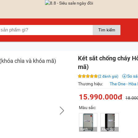
Két sắt chống cháy H
mã)
So s
(2 đánh giá)
Thương hiệu:
The One - Hòa
15.990.000đ
18.00
Màu sắc: