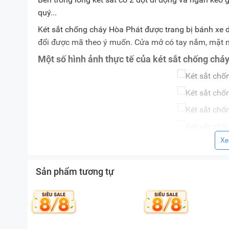
quý...
Két sắt chống cháy Hòa Phát được trang bị bánh xe d
đổi được mã theo ý muốn. Cửa mở có tay nắm, mặt nạ
Một số hình ảnh thực tế của két sắt chống c
Xe
Lưu ý:
Hình ảnh sản phẩm chỉ có tính chất minh họa,
tế.
Sản phẩm tương tự