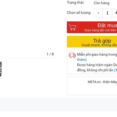
Trạng thái:
Còn hàng
-
Chọn số lượng:
Đặt mu
Trả góp
1
/ 8
Miễn phí giao hàng trong
thêm)
Được hàng trăm ngàn Doa
đồng, không chi phí ẩn
(
META.vn - Điện Máy
Địa chỉ:
56 Duy Tân, P. Cầu Giấy