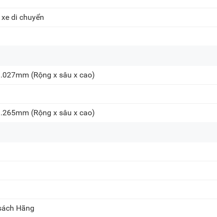
20A Cộng Hòa, P. Bảy H
 xe di chuyển
716-718 Điện Biên Phủ, 
1.027mm
(Rộng x sâu x cao)
1.265mm
(Rộng x sâu x cao)
 sách Hãng