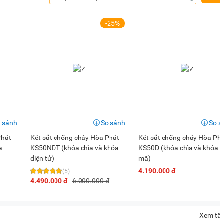
-25%
 sánh
So sánh
So 
Phát
Két sắt chống cháy Hòa Phát
Két sắt chống cháy Hòa P
a
KS50NDT (khóa chìa và khóa
KS50D (khóa chìa và khóa
điện tử)
mã)
4.190.000 đ
(5)
4.490.000 đ
6.000.000 đ
Xem tấ