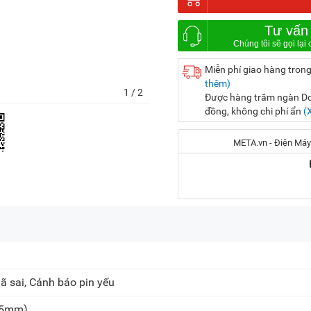
Tư vấn
Miễn phí giao hàng trong
thêm)
1
/ 2
Được hàng trăm ngàn Doa
đồng, không chi phí ẩn
(
META.vn - Điện Máy
Địa chỉ:
56 Duy Tân, P. Cầu Giấy
20A Cộng Hòa, P. Bảy H
 sai, Cảnh báo pin yếu
716-718 Điện Biên Phủ, 
.5mm)