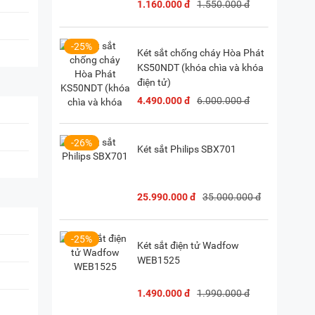
1.160.000 đ
1.550.000 đ
28) 38 333 222
-25%
Két sắt chống cháy Hòa Phát
KS50NDT (khóa chìa và khóa
điện tử)
4.490.000 đ
6.000.000 đ
-26%
Két sắt Philips SBX701
25.990.000 đ
35.000.000 đ
-25%
Két sắt điện tử Wadfow
WEB1525
1.490.000 đ
1.990.000 đ