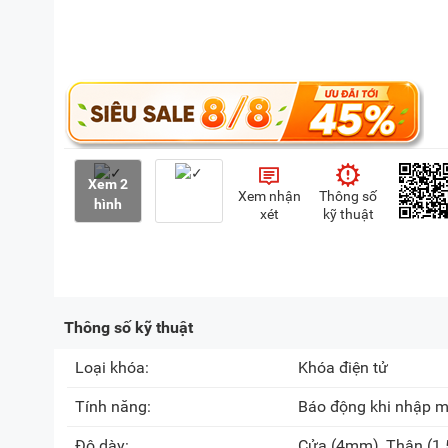
Xem 2
Xem nhận
Thông số
hình
xét
kỹ thuật
Thông số kỹ thuật
Loại khóa:
Khóa điện tử
Tính năng:
Báo động khi nhập mã
Độ dày:
Cửa
(4mm)
, Thân
(1