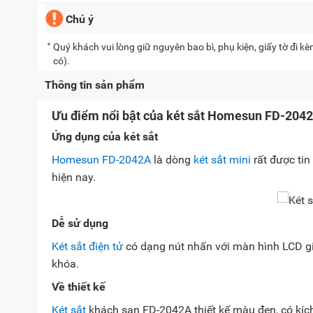
Chú ý
Quý khách vui lòng giữ nguyên bao bì, phụ kiện, giấy tờ đi 
có).
Thông tin sản phẩm
Ưu điểm nổi bật của két sắt Homesun FD-204
Ứng dụng của két sắt
Homesun FD-2042A
là dòng
két sắt mini
rất được tin
hiện nay.
Dễ sử dụng
Két sắt điện tử
có dạng nút nhấn với màn hình LCD gi
khóa.
Về thiết kế
Két sắt
khách sạn FD-2042A thiết kế màu đen, có kích