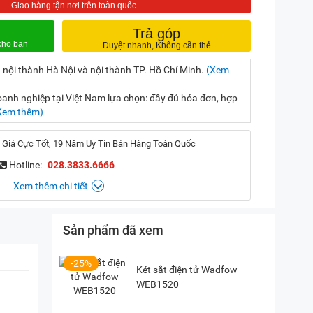
Trả góp
 nội thành Hà Nội và nội thành TP. Hồ Chí Minh.
(Xem
nh nghiệp tại Việt Nam lựa chọn: đầy đủ hóa đơn, hợp
Xem thêm)
 Giá Cực Tốt, 19 Năm Uy Tín Bán Hàng Toàn Quốc
Hotline:
028.3833.6666
Xem thêm chi tiết
Sản phẩm đã xem
, Hà Nội
(
Chỉ đường)
iền, TP. HCM
(
Chỉ đường)
-25%
Két sắt điện tử Wadfow
WEB1520
P. Vườn Lài, TP. HCM
(
Chỉ đường)