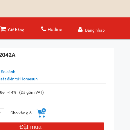
Hotline
Giỏ hàng
Đăng nhập
-2042A
So sánh
 sắt điện tử Homesun
00đ
-14%
(Đã gồm VAT)
+
Cho vào giỏ
Đặt mua