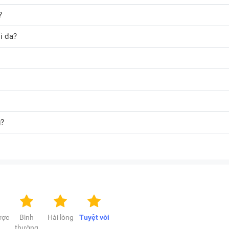
?
i đa?
g?
ược
Bình
Hài lòng
Tuyệt vời
thường