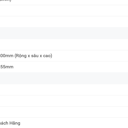
Chat Zalo
Khiếu nại, Bảo hành:
(0
Email:
care@meta.vn
 200mm
(Rộng x sâu x cao)
 255mm
 sách Hãng