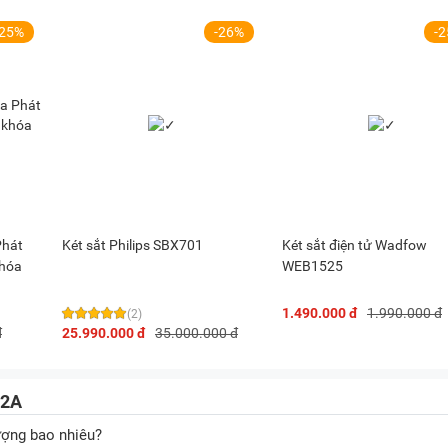
-25%
-26%
-
Phát
Két sắt Philips SBX701
Két sắt điện tử Wadfow
khóa
WEB1525
1.490.000 đ
1.990.000 đ
(2)
đ
25.990.000 đ
35.000.000 đ
42A
ượng bao nhiêu?