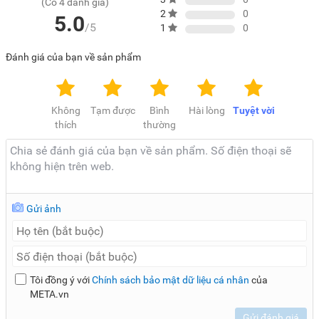
(Có 4 đánh giá)
2
0
5.0
/5
1
0
Đánh giá của bạn về sản phẩm
Không
Tạm được
Bình
Hài lòng
Tuyệt vời
thích
thường
Gửi ảnh
Tôi đồng ý với
Chính sách bảo mật dữ liệu cá nhân
của
META.vn
Gửi đánh giá