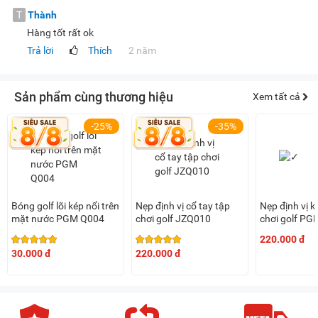
T
Thành
Hàng tốt rất ok
Trả lời
Thích
2 năm
Sản phẩm cùng thương hiệu
Xem tất cả
-25%
-35%
Bóng golf lõi kép nổi trên
Nẹp định vị cổ tay tập
Nẹp định vị k
mặt nước PGM Q004
chơi golf JZQ010
chơi golf P
220.000 đ
30.000 đ
220.000 đ