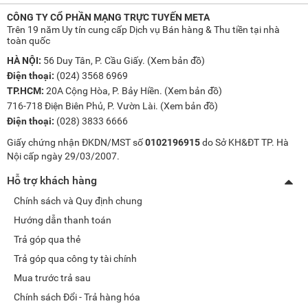
CÔNG TY CỔ PHẦN MẠNG TRỰC TUYẾN META
Trên 19 năm Uy tín cung cấp Dịch vụ Bán hàng & Thu tiền tại nhà
toàn quốc
HÀ NỘI:
56 Duy Tân, P. Cầu Giấy. (
Xem bản đồ
)
Điện thoại:
(024) 3568 6969
TP.HCM:
20A Cộng Hòa, P. Bảy Hiền. (
Xem bản đồ
)
716-718 Điện Biên Phủ, P. Vườn Lài. (
Xem bản đồ
)
Điện thoại:
(028) 3833 6666
Giấy chứng nhận ĐKDN/MST số
0102196915
do Sở KH&ĐT TP. Hà
Nội cấp ngày 29/03/2007.
Hỗ trợ khách hàng
Chính sách và Quy định chung
Hướng dẫn thanh toán
Trả góp qua thẻ
Trả góp qua công ty tài chính
Mua trước trả sau
Chính sách Đổi - Trả hàng hóa