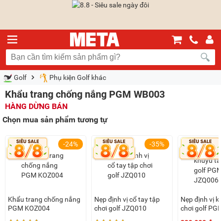
Golf
Phụ kiện Golf khác
Khẩu trang chống nắng PGM WB003
HÀNG DỪNG BÁN
Chọn mua sản phẩm tương tự
-24%
-35%
Khẩu trang chống nắng
Nẹp định vị cổ tay tập
Nẹp định vị k
PGM KOZ004
chơi golf JZQ010
chơi golf P