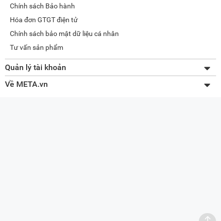
Chính sách Bảo hành
Hóa đơn GTGT điện tử
Chính sách bảo mật dữ liệu cá nhân
Tư vấn sản phẩm
Quản lý tài khoản
Thay đổi thông tin
Về META.vn
Lấy lại mật khẩu
Giới thiệu về META
Tra cứu đơn hàng
Liên hệ
Quản lý giỏ hàng
Tuyển dụng
Sơ đồ website
Đối tác doanh nghiệp