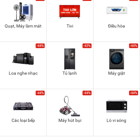
Quạt, Máy làm mát
Tivi
Điều hòa
-44%
-43%
-44%
Loa nghe nhạc
Tủ lạnh
Máy giặt
-44%
-44%
-44%
Các loại bếp
Máy hút bụi
Lò vi sóng