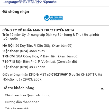
Language/语言/言語/언어/Sprache
Đã chứng nhận
CÔNG TY CỔ PHẦN MẠNG TRỰC TUYẾN META
Trên 19 năm Uy tín cung cấp Dịch vụ Bán hàng & Thu tiền tại nhà
toàn quốc
HÀ NỘI:
56 Duy Tân, P. Cầu Giấy. (
Xem bản đồ
)
Điện thoại:
(024) 3568 6969
TP.HCM:
20A Cộng Hòa, P. Bảy Hiền. (
Xem bản đồ
)
716-718 Điện Biên Phủ, P. Vườn Lài. (
Xem bản đồ
)
Điện thoại:
(028) 3833 6666
Giấy chứng nhận ĐKDN/MST số
0102196915
do Sở KH&ĐT TP. Hà
Nội cấp ngày 29/03/2007.
Hỗ trợ khách hàng
Chính sách và Quy định chung
Hướng dẫn thanh toán
Trả góp qua thẻ