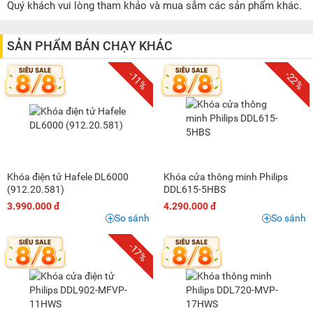
1 triệu - 1,5 triệu
(2)
Quý khách vui lòng tham khảo và mua sắm các sản phẩm khác.
2 triệu - 3 triệu
(1)
3 triệu - 5 triệu
(12)
SẢN PHẨM BÁN CHẠY KHÁC
5 triệu - 8 triệu
(31)
-11%
-22%
8 triệu - 10 triệu
(13)
10 triệu - 15 triệu
(12)
15 triệu - 20 triệu
(6)
20 triệu - 25 triệu
(2)
25 triệu - 30 triệu
(1)
Khóa điện tử Hafele DL6000
Khóa cửa thông minh Philips
(912.20.581)
DDL615-5HBS
3.990.000 đ
4.290.000 đ
So sánh
So sánh
-17%