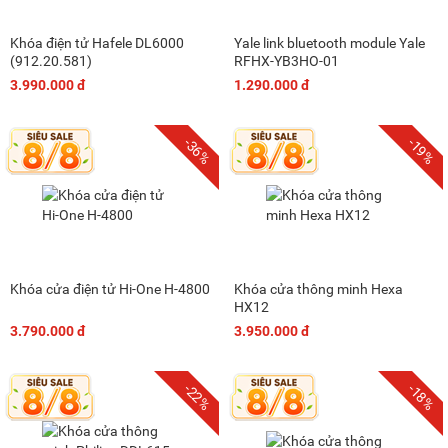
Khóa điện tử Hafele DL6000
Yale link bluetooth module Yale
(912.20.581)
RFHX-YB3HO-01
3.990.000 đ
1.290.000 đ
-36%
-19%
Khóa cửa điện tử Hi-One H-4800
Khóa cửa thông minh Hexa
HX12
3.790.000 đ
3.950.000 đ
-22%
-18%