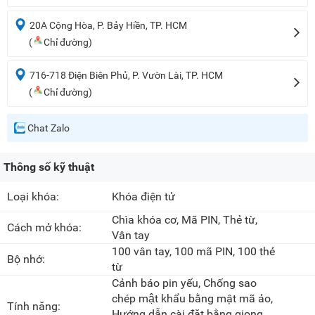
20A Cộng Hòa, P. Bảy Hiền, TP. HCM
(
Chỉ đường)
716-718 Điện Biên Phủ, P. Vườn Lài, TP. HCM
(
Chỉ đường)
Chat Zalo
Thông số kỹ thuật
Loại khóa:
Khóa điện tử
Chìa khóa cơ, Mã PIN, Thẻ từ,
Cách mở khóa:
Vân tay
100 vân tay, 100 mã PIN, 100 thẻ
Bộ nhớ:
từ
Cảnh báo pin yếu, Chống sao
chép mật khẩu bằng mật mã ảo,
Tính năng:
Hướng dẫn cài đặt bằng giọng