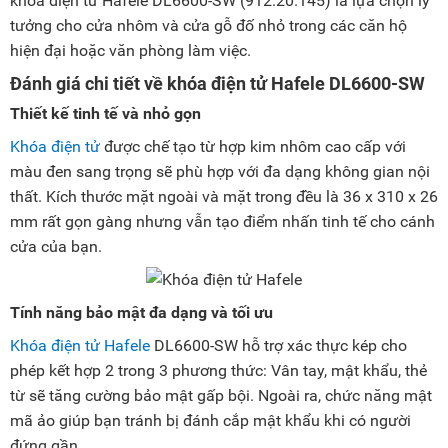
khóa điện tử Hafele DL6600-SW (912.20.145) là lựa chọn lý
tưởng cho cửa nhôm và cửa gỗ đố nhỏ trong các căn hộ
hiện đại hoặc văn phòng làm việc.
Đánh giá chi tiết về khóa điện tử Hafele DL6600-SW
Thiết kế tinh tế và nhỏ gọn
Khóa điện tử
được chế tạo từ hợp kim nhôm cao cấp với
màu đen sang trọng sẽ phù hợp với đa dạng không gian nội
thất. Kích thước mặt ngoài và mặt trong đều là 36 x 310 x 26
mm rất gọn gàng nhưng vẫn tạo điểm nhấn tinh tế cho cánh
cửa của bạn.
Tính năng bảo mật đa dạng và tối ưu
Khóa điện tử Hafele
DL6600-SW hỗ trợ xác thực kép cho
phép kết hợp 2 trong 3 phương thức: Vân tay, mật khẩu, thẻ
từ sẽ tăng cường bảo mật gấp bội. Ngoài ra, chức năng mật
mã ảo giúp bạn tránh bị đánh cắp mật khẩu khi có người
đứng gần.