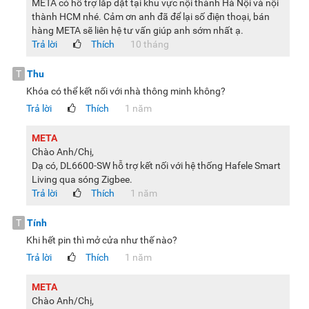
META có hỗ trợ lắp đặt tại khu vực nội thành Hà Nội và nội
thành HCM nhé. Cảm ơn anh đã để lại số điện thoại, bán
hàng META sẽ liên hệ tư vấn giúp anh sớm nhất ạ.
Trả lời
Thích
10 tháng
T
Thu
Khóa có thể kết nối với nhà thông minh không?
Trả lời
Thích
1 năm
META
Chào Anh/Chị,
Dạ có, DL6600-SW hỗ trợ kết nối với hệ thống Hafele Smart
Living qua sóng Zigbee.
Trả lời
Thích
1 năm
T
Tính
Khi hết pin thì mở cửa như thế nào?
Trả lời
Thích
1 năm
META
Chào Anh/Chị,