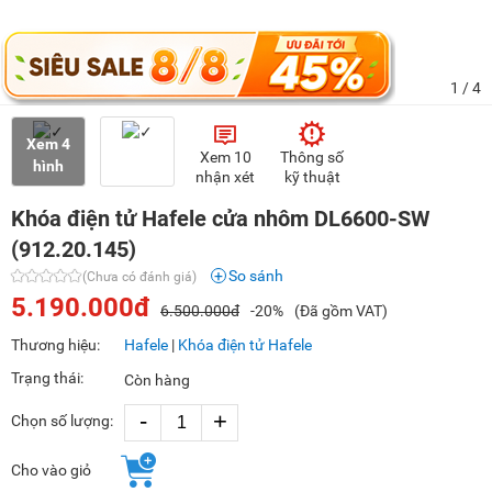
1
/ 4
Xem 4
Xem 10
Thông số
hình
nhận xét
kỹ thuật
Khóa điện tử Hafele cửa nhôm DL6600-SW
(912.20.145)
So sánh
(Chưa có đánh giá)
5.190.000đ
6.500.000đ
-20%
(Đã gồm VAT)
Thương hiệu:
Hafele
|
Khóa điện tử Hafele
Trạng thái:
Còn hàng
-
+
Chọn số lượng:
Cho vào giỏ