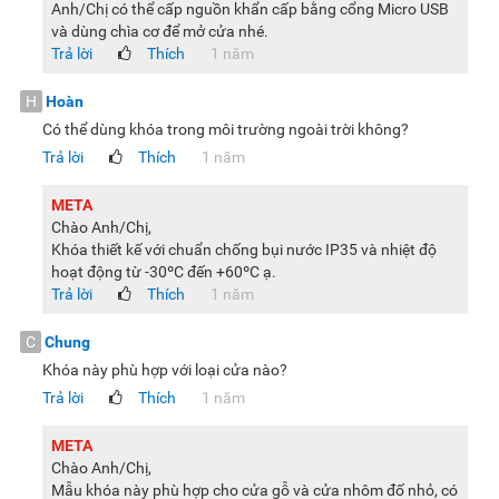
Anh/Chị có thể cấp nguồn khẩn cấp bằng cổng Micro USB
và dùng chìa cơ để mở cửa nhé.
Trả lời
Thích
1 năm
H
Hoàn
Có thể dùng khóa trong môi trường ngoài trời không?
Trả lời
Thích
1 năm
META
Chào Anh/Chị,
Khóa thiết kế với chuẩn chống bụi nước IP35 và nhiệt độ
hoạt động từ -30ºC đến +60ºC ạ.
Trả lời
Thích
1 năm
C
Chung
Khóa này phù hợp với loại cửa nào?
Trả lời
Thích
1 năm
META
Chào Anh/Chị,
Mẫu khóa này phù hợp cho cửa gỗ và cửa nhôm đố nhỏ, có