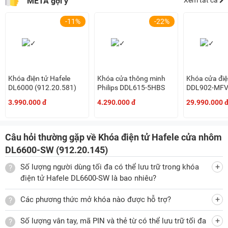
META gợi ý
Xem tất cả
-11%
-22%
Khóa điện tử Hafele
Khóa cửa thông minh
Khóa cửa điện
DL6000 (912.20.581)
Philips DDL615-5HBS
DDL902-MF
3.990.000 đ
4.290.000 đ
29.990.000 
Câu hỏi thường gặp về Khóa điện tử Hafele cửa nhôm
DL6600-SW (912.20.145)
Số lượng người dùng tối đa có thể lưu trữ trong khóa
điện tử Hafele DL6600-SW là bao nhiêu?
Các phương thức mở khóa nào được hỗ trợ?
Số lượng vân tay, mã PIN và thẻ từ có thể lưu trữ tối đa