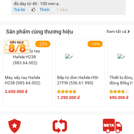
độ dày từ 40 - 100 mm ạ.
Trả lời
Thích
1 năm
Sản phẩm cùng thương hiệu
Xem tất cả
-22%
-19%
Máy sấy tay Hafele
Bếp từ đơn Hafele HSI-
Thiết bị đóng
H238 (983.64.002)
21FW (536.61.990)
động 80kg Ha
2.650.000 đ
1.290.000 đ
690.000 đ