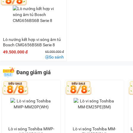
1 triệu - 1,5 triệu
(13)
1,5 triệu - 2 triệu
(40)
2 triệu - 3 triệu
(39)
3 triệu - 5 triệu
(21)
5 triệu - 8 triệu
(18)
Lò nướng kết hợp vi sóng âm tủ
8 triệu - 10 triệu
(18)
Bosch CMG656BS6B Serie 8
49.500.000 đ
65.000.000 đ
10 triệu - 15 triệu
(17)
So sánh
15 triệu - 20 triệu
(5)
20 triệu - 25 triệu
(7)
Đang giảm giá
25 triệu - 30 triệu
(5)
40 triệu - 50 triệu
(1)
50 triệu - 100 triệu
(1)
Lò vi sóng Toshiba MWP-
Lò vi sóng Toshiba MM-
L