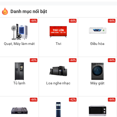
Danh mục nổi bật
-44%
-44%
-44%
Quạt, Máy làm mát
Tivi
Điều hòa
-43%
-44%
-44%
Tủ lạnh
Loa nghe nhạc
Máy giặt
-44%
-42%
-44%