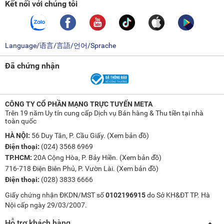
Kết nối với chúng tôi
Language/语言/言語/언어/Sprache
Đã chứng nhận
CÔNG TY CỔ PHẦN MẠNG TRỰC TUYẾN META
Trên 19 năm Uy tín cung cấp Dịch vụ Bán hàng & Thu tiền tại nhà
toàn quốc
HÀ NỘI:
56 Duy Tân, P. Cầu Giấy. (
Xem bản đồ
)
Điện thoại:
(024) 3568 6969
TP.HCM:
20A Cộng Hòa, P. Bảy Hiền. (
Xem bản đồ
)
716-718 Điện Biên Phủ, P. Vườn Lài. (
Xem bản đồ
)
Điện thoại:
(028) 3833 6666
Giấy chứng nhận ĐKDN/MST số
0102196915
do Sở KH&ĐT TP. Hà
Nội cấp ngày 29/03/2007.
Hỗ trợ khách hàng