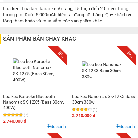
1,5 triệu - 2 triệu
(1)
Loa kéo, Loa kéo karaoke Arirang, 15 triệu đến 20 triệu, Dung
2 triệu - 3 triệu
(14)
lượng pin: Dưới 5.000mAh hiện tại đang hết hàng. Quý khách vui
3 triệu - 5 triệu
(18)
lòng tham khảo và mua sắm các sản phẩm khác.
5 triệu - 8 triệu
(37)
8 triệu - 10 triệu
(18)
SẢN PHẨM BÁN CHẠY KHÁC
10 triệu - 15 triệu
(18)
-35%
-39%
15 triệu - 20 triệu
(6)
20 triệu - 25 triệu
(4)
25 triệu - 30 triệu
(2)
30 triệu - 40 triệu
(1)
Loa kéo Karaoke Bluetooth
Loa kéo Nanomax SK-12X3 Bass
Nanomax SK-12X5 (Bass 30cm,
30cm 380w
400W)
(1)
(7)
2.740.000 đ
2.740.000 đ
So sánh
So sánh