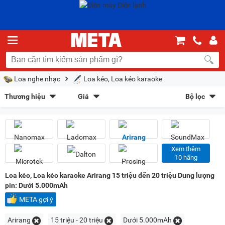
Loa nghe nhạc
Loa kéo, Loa kéo karaoke
Thương hiệu
Giá
Bộ lọc
Nanomax
(31)
Ladomax
(7)
Sắp xếp theo
Arirang
(7)
SoundMax
(1)
Bán chạy nhất
Giá tăng dần
Giá giảm dần
Giảm giá
Microtek
(9)
Dalton
(20)
Prosing
(13)
Sumico
(5)
Mới nhất
Trả góp
META gợi ý
Xem thêm
10 hãng
JBL
(10)
Guinness
(1)
Kiểu hiển thị
Loa kéo, Loa kéo karaoke Arirang 15 triệu đến 20 triệu Dung lượng
pin: Dưới 5.000mAh
Dạng lưới
Danh sách
META gợi ý
Chọn khoảng giá
Arirang
15 triệu - 20 triệu
Dưới 5.000mAh