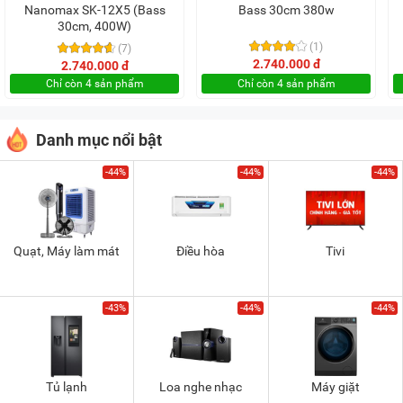
Nanomax SK-12X5 (Bass
Bass 30cm 380w
30cm, 400W)
(1)
(7)
2.740.000 đ
2.740.000 đ
Chỉ còn 4 sản phẩm
Chỉ còn 4 sản phẩm
Danh mục nổi bật
-44%
-44%
-44%
Quạt, Máy làm mát
Điều hòa
Tivi
-43%
-44%
-44%
Tủ lạnh
Loa nghe nhạc
Máy giặt