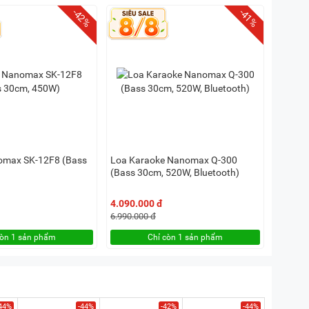
-42%
-41%
omax SK-12F8 (Bass
Loa Karaoke Nanomax Q-300
(Bass 30cm, 520W, Bluetooth)
4.090.000 đ
6.990.000 đ
còn 1 sản phẩm
Chỉ còn 1 sản phẩm
44%
-44%
-42%
-44%