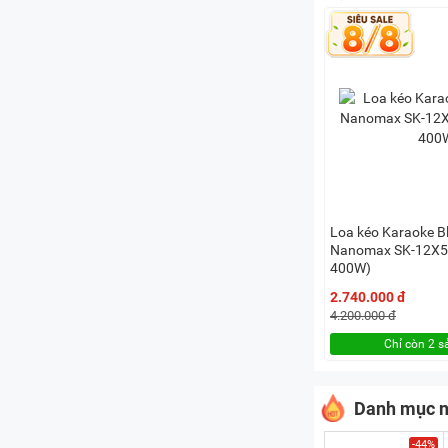
Loa kéo Karaoke B
Nanomax SK-12X5 
400W)
2.740.000 đ
4.200.000 đ
Chỉ còn 2 
Danh mục n
-44%