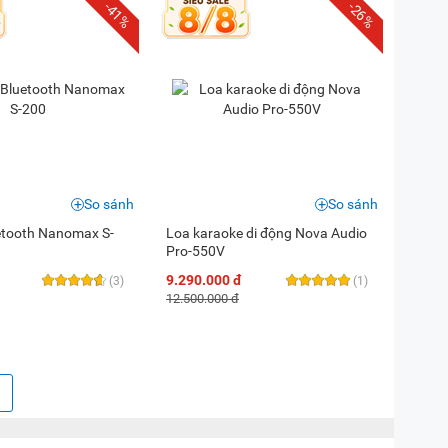
-41%
-26%
So sánh
So sánh
etooth Nanomax S-
Loa karaoke di động Nova Audio
Pro-550V
9.290.000 đ
(3)
(1)
12.500.000 đ