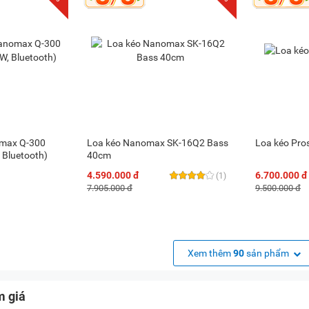
max Q-300
Loa kéo Nanomax SK-16Q2 Bass
Loa kéo Pro
 Bluetooth)
40cm
4.590.000 đ
6.700.000 đ
(1)
7.905.000 đ
9.500.000 đ
Xem thêm
90
sản phẩm
m giá