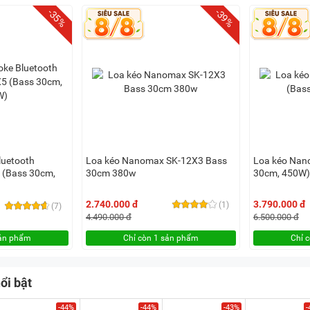
-35%
-39%
luetooth
Loa kéo Nanomax SK-12X3 Bass
Loa kéo Nan
(Bass 30cm,
30cm 380w
30cm, 450W)
2.740.000 đ
3.790.000 đ
(1)
(7)
4.490.000 đ
6.500.000 đ
sản phẩm
Chỉ còn 1 sản phẩm
Chỉ 
ổi bật
-44%
-44%
-43%
-