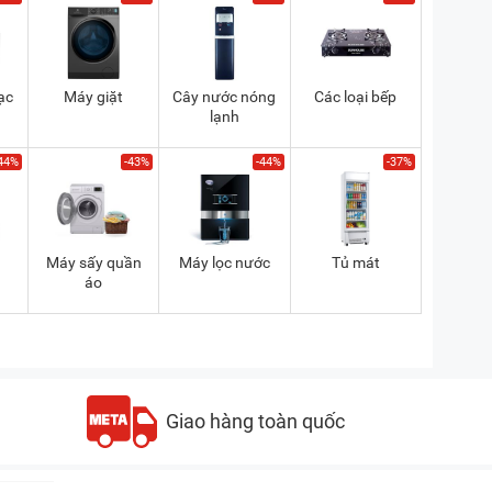
ạc
Máy giặt
Cây nước nóng
Các loại bếp
lạnh
44%
-43%
-44%
-37%
a
Máy sấy quần
Máy lọc nước
Tủ mát
áo
Giao hàng toàn quốc