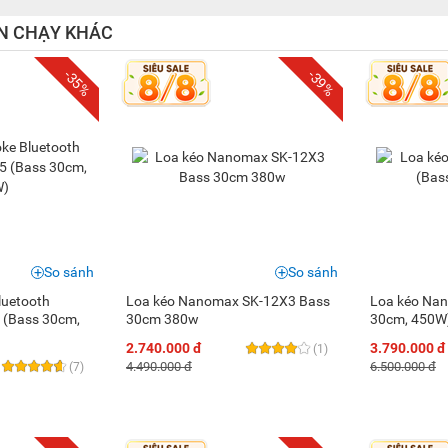
N CHẠY KHÁC
-35%
-39%
So sánh
So sánh
luetooth
Loa kéo Nanomax SK-12X3 Bass
Loa kéo Na
(Bass 30cm,
30cm 380w
30cm, 450W
2.740.000 đ
3.790.000 đ
(1)
4.490.000 đ
6.500.000 đ
(7)