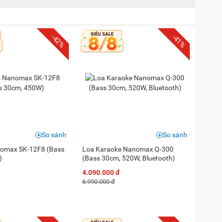
-42%
-41%
So sánh
So sánh
nomax SK-12F8 (Bass
Loa Karaoke Nanomax Q-300
)
(Bass 30cm, 520W, Bluetooth)
4.090.000 đ
6.990.000 đ