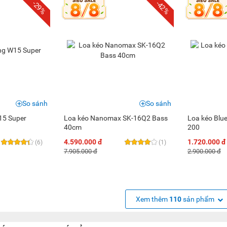
-29%
-42%
So sánh
So sánh
15 Super
Loa kéo Nanomax SK-16Q2 Bass
Loa kéo Blu
40cm
200
4.590.000 đ
1.720.000 đ
(6)
(1)
7.905.000 đ
2.900.000 đ
Xem thêm
110
sản phẩm