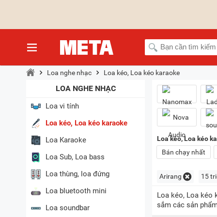
Loa nghe nhạc
Loa kéo, Loa kéo karaoke
LOA NGHE NHẠC
Loa vi tính
Loa kéo, Loa kéo karaoke
Loa kéo, Loa kéo ka
Loa Karaoke
Bán chạy nhất
Loa Sub, Loa bass
Loa thùng, loa đứng
Arirang
15 tri
Loa bluetooth mini
Loa kéo, Loa kéo k
sắm các sản phẩm
Loa soundbar