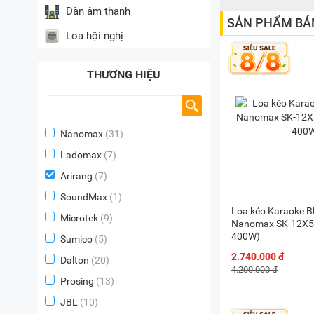
Dàn âm thanh
SẢN PHẨM BÁ
Loa hội nghị
THƯƠNG HIỆU
Nanomax
(31)
Ladomax
(7)
Arirang
(7)
SoundMax
(1)
Loa kéo Karaoke B
Microtek
(9)
Nanomax SK-12X5 
400W)
Sumico
(5)
2.740.000 đ
Dalton
(20)
4.200.000 đ
Prosing
(13)
JBL
(10)