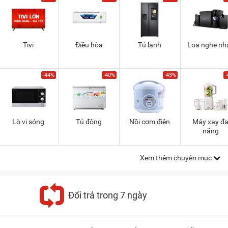
Tivi
Điều hòa
Tủ lạnh
Loa nghe nh
-44%
-40%
-43%
-
Lò vi sóng
Tủ đông
Nồi cơm điện
Máy xay đ
năng
Xem thêm chuyên mục
Đổi trả trong 7 ngày