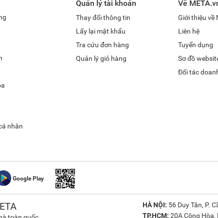
Quản lý tài khoản
Về META.v
ng
Thay đổi thông tin
Giới thiệu v
Lấy lại mật khẩu
Liên hệ
Tra cứu đơn hàng
Tuyển dụng
h
Quản lý giỏ hàng
Sơ đồ websit
Đối tác doan
óa
 cá nhân
Google Play
ETA
HÀ NỘI:
56 Duy Tân, P. Cầ
TP.HCM:
20A Cộng Hòa, P
nhà toàn quốc