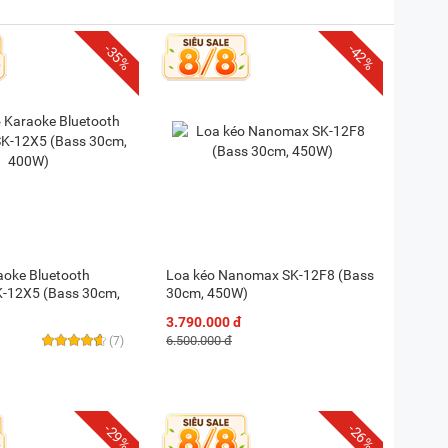
-35%
-42%
aoke Bluetooth
Loa kéo Nanomax SK-12F8 (Bass
-12X5 (Bass 30cm,
30cm, 450W)
3.790.000 đ
6.500.000 đ
(7)
-29%
-26%