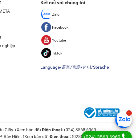
n
Kết nối với chúng tôi
ề META
Zalo
Facebook
e
Youtube
h nghiệp
Tiktok
Language/语言/言語/언어/Sprache
u Giấy. (
Xem bản đồ
)
Điện thoại:
(024) 3568 6969
(024) 3568 6969
. Bảy Hiền. (
Xem bản đồ
)
Điện thoại:
(028) 3833 6666