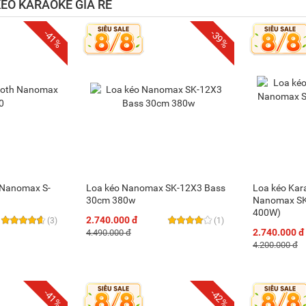
KÉO KARAOKE GIÁ RẺ
-41%
-39%
 Nanomax S-
Loa kéo Nanomax SK-12X3 Bass
Loa kéo Kar
30cm 380w
Nanomax SK
400W)
2.740.000 đ
(3)
(1)
2.740.000 đ
4.490.000 đ
4.200.000 đ
-41%
-42%