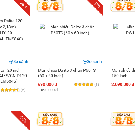
-26%
-37%
So sánh
So sánh
ite 120 inch
Màn chiếu Dalite 3 chân P60TS
Màn chiếu đ
P84ES/CN-D120
(60 x 60 inch)
150 inch
(EMS84S)
690.000 đ
2.090.000 đ
(1)
1.090.000 đ
(5)
-20%