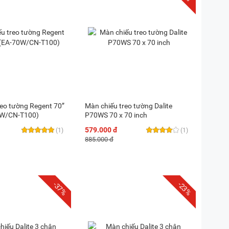
reo tường Regent 70”
Màn chiếu treo tường Dalite
0W/CN-T100)
P70WS 70 x 70 inch
579.000 đ
(1)
(1)
885.000 đ
-37%
-23%