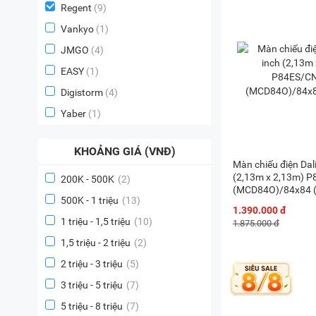
Regent
(9)
Vankyo
(1)
JMGO
(4)
EASY
(1)
Digistorm
(4)
Yaber
(1)
KHOẢNG GIÁ (VNĐ)
Màn chiếu điện Dal
(2,13m x 2,13m) 
200K - 500K
(2)
(MCD84O)/84x84 
500K - 1 triệu
(13)
1.390.000 đ
1 triệu - 1,5 triệu
(10)
1.875.000 đ
1,5 triệu - 2 triệu
(2)
2 triệu - 3 triệu
(5)
3 triệu - 5 triệu
(7)
5 triệu - 8 triệu
(7)