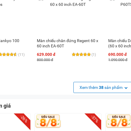
 Vankyo 100
Màn chiếu chân đứng Regent 60 x
Màn chiếu D
60 inch EA-60T
(60 x 60 inch
629.000 đ
690.000 đ
(11)
(1)
800.000 đ
1.090.000 đ
Xem thêm
38
sản phẩm
m giá
-26%
-37%