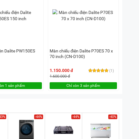
ện Dalite PW150ES
Màn chiếu điện Dalite P70ES 70 x
70 inch (CN-D100)
1.150.000 đ
(1)
1.600.000 đ
còn 1 sản phẩm
Chỉ còn 3 sản phẩm
43%
-44%
-44%
-40%