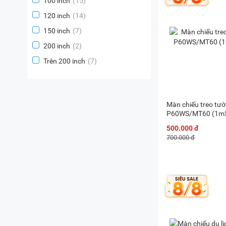
100 inch
(15)
120 inch
(14)
150 inch
(7)
200 inch
(2)
Trên 200 inch
(7)
Màn chiếu treo tườ
P60WS/MT60 (1m5
500.000 đ
700.000 đ