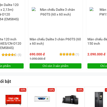
ite 120 inch
Màn chiếu Dalite 3 chân P60TS (60
Màn chiếu đi
P84ES/CN-D120
x 60 inch)
150 inch
(EMS84S)
690.000 đ
2.090.000 đ
(1)
(5)
1.090.000 đ
sản phẩm
Chỉ còn 3 sản phẩm
Chỉ 
ổi bật
-44%
-44%
-44%
-