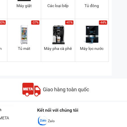
Máy giặt
Các loại bếp
Tủ đông
43%
-37%
-41%
-44%
n
Tủ mát
Máy pha cà phê
Máy lọc nước
Giao hàng toàn quốc
n
Kết nối với chúng tôi
ề META
Zalo