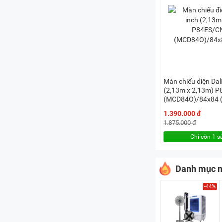
Màn chiếu điện Dal
(2,13m x 2,13m) 
(MCD84O)/84x84 
1.390.000 đ
1.875.000 đ
Chỉ còn 1 
Danh mục n
-44%