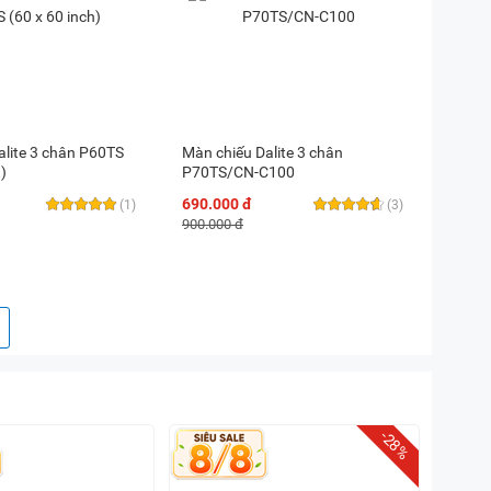
alite 3 chân P60TS
Màn chiếu Dalite 3 chân
)
P70TS/CN-C100
690.000 đ
(1)
(3)
900.000 đ
-28%