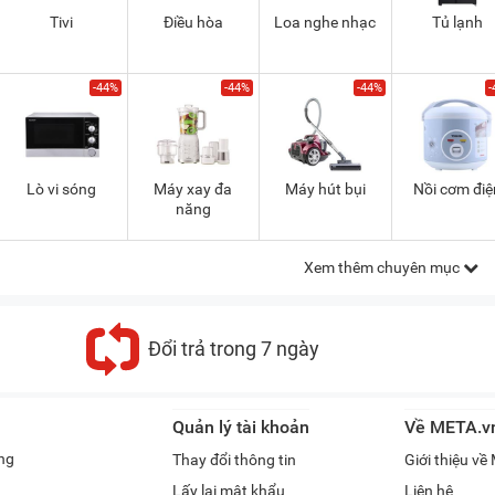
Tivi
Điều hòa
Loa nghe nhạc
Tủ lạnh
-44%
-44%
-44%
-
Lò vi sóng
Máy xay đa
Máy hút bụi
Nồi cơm điệ
năng
Xem thêm chuyên mục
Đổi trả trong 7 ngày
Quản lý tài khoản
Về META.v
ng
Thay đổi thông tin
Giới thiệu v
Lấy lại mật khẩu
Liên hệ