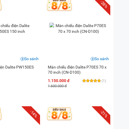
-28%
So sánh
So sánh
iện Dalite PW150ES
Màn chiếu điện Dalite P70ES 70 x
70 inch (CN-D100)
1.150.000 đ
(1)
1.600.000 đ
-14%
-21%