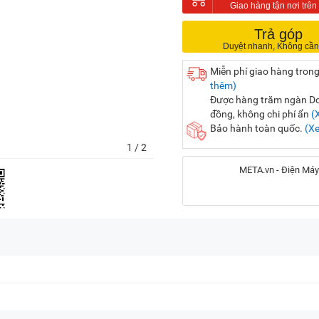
Trả góp
Miễn phí giao hàng trong
thêm)
Được hàng trăm ngàn Doa
đồng, không chi phí ẩn
(
Bảo hành toàn quốc.
(X
1
/ 2
META.vn - Điện Máy
Địa chỉ:
56 Duy Tân, P. Cầu Giấy
20A Cộng Hòa, P. Bảy H
716-718 Điện Biên Phủ, 