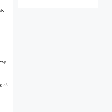
 độ
 tạp
ng có