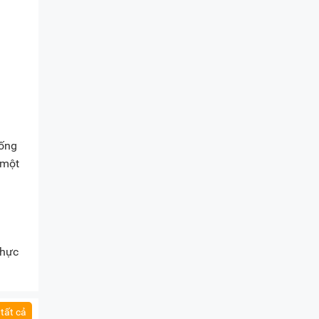
 ống
 một
thực
tất cả