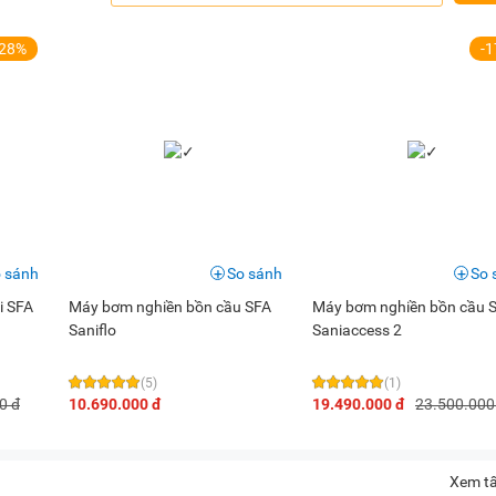
-28%
-
 sánh
So sánh
So 
i SFA
Máy bơm nghiền bồn cầu SFA
Máy bơm nghiền bồn cầu 
Saniflo
Saniaccess 2
(5)
(1)
0 đ
10.690.000 đ
19.490.000 đ
23.500.000
Xem tấ