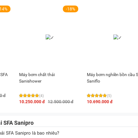
-14%
-18%
 SFA
Máy bơm chất thải
Máy bơm nghiền bồn cầu 
Sanishower
Saniflo
0 đ
(4)
(5)
10.250.000 đ
12.500.000 đ
10.690.000 đ
i SFA Sanipro
ải SFA Sanipro là bao nhiêu?