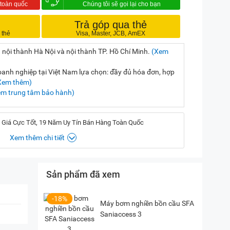
Trả góp qua thẻ
 nội thành Hà Nội và nội thành TP. Hồ Chí Minh.
(Xem
nh nghiệp tại Việt Nam lựa chọn: đầy đủ hóa đơn, hợp
Xem thêm)
em trung tâm bảo hành)
 Giá Cực Tốt, 19 Năm Uy Tín Bán Hàng Toàn Quốc
Xem thêm chi tiết
, Hà Nội
(
Chỉ đường)
Sản phẩm đã xem
iền, TP. HCM
(
Chỉ đường)
-18%
Máy bơm nghiền bồn cầu SFA
P. Vườn Lài, TP. HCM
(
Chỉ đường)
Saniaccess 3