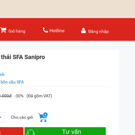
Hotline
Giỏ hàng
Đăng nhập
thải SFA Sanipro
ánh
bồn cầu SFA
0.000đ
-30%
(Đã gồm VAT)
+
Cho vào giỏ
a
Tư vấn