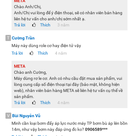
META
Lưu ý:
Hình ảnh sản phẩm chỉ có tính chất minh họa, chi tiết
Chào Anh/Chị,
sản phẩm, màu sắc có thể thay đổi tùy theo sản phẩm thực
Anh/Chị vui lòng để ý điện thoại, sẽ có nhân viên bán hàng
liên hệ tư vấn cho anh/chị sớm nhất ạ.
tế.
Trả lời
Thích
3 năm
T
Cường Trần
Máy này dùng role cơ hay điện tử vậy
Trả lời
Thích
4 năm
META
Chào anh Cường,
Máy dùng rơ le cơ. Anh có nhu cầu đặt mua sản phẩm, vui
lòng cung cấp số điện thoại tại đây (bảo mật, không hiện
web), nhân viên bán hàng META sẽ liên hệ tư vấn cụ thể về
sản phẩm.
Trả lời
Thích
4 năm
V
Bùi Nguyên Vũ
Mình cần loại bơm đẩy áp lực nước máy TP bơm bù áp lên bồn
14m, như vậy bơm này đáp ứng đc ko?
0906589***