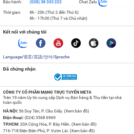
Bảo hành:
(028) 38 333 222
Chat Zalo
Thời gian:
8h - 20h (Thứ 2 đến Thứ 6)
8h - 17h30 (Thứ 7 và Chủ nhật)
Kết nối với chúng tôi
Language/语言/言語/언어/Sprache
Đã chứng nhận
CÔNG TY CỔ PHẦN MẠNG TRỰC TUYẾN META
Trên 19 năm Uy tín cung cấp Dịch vụ Bán hàng & Thu tiền tại nhà
toàn quốc
HÀ NỘI:
56 Duy Tân, P. Cầu Giấy. (
Xem bản đồ
)
Điện thoại:
(024) 3568 6969
TP.HCM:
20A Cộng Hòa, P. Bảy Hiền. (
Xem bản đồ
)
716-718 Điện Biên Phủ, P. Vườn Lài. (
Xem bản đồ
)