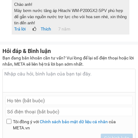
Chào anh!
thuật, chức năng hay chất lượng của máy bơm nước tăng áp
Máy bơm nước tăng áp Hitachi WM-P200GX2-SPV phù hợp
Hitachi WM-P200GX2-SPV-WH.
để gắn vào nguồn nước trợ lực cho vòi hoa sen nhé, xin thông
tin đến anh!
Trả lời
Thích
7 năm
Lưu ý quan trọng khi sử dụng máy bơm tăng áp
Hitachi WM-P200GX2-SPV-WH
Hỏi đáp & Bình luận
Để thiết bị luôn vận hành ổn định, duy trì hiệu suất tốt và kéo
Bạn đang băn khoăn cần tư vấn? Vui lòng để lại số điện thoại hoặc lời
dài tuổi thọ, người dùng cần lưu ý một số điểm sau trong
nhắn, META sẽ liên hệ trả lời bạn sớm nhất.
quá trình lắp đặt và sử dụng:
Trước khi tiến hành lắp đặt, cần đảm bảo nguồn điện cấp
cho máy đúng với điện áp định mức và đường ống dẫn
nước không bị rò rỉ hay nứt vỡ.
Nên lắp đặt máy bơm ở những vị trí bằng phẳng, khô ráo
để hạn chế tình trạng rung lắc cơ học có thể gây ảnh
hưởng đến các mối nối ống nước.
Tôi đồng ý với
Chính sách bảo mật dữ liệu cá nhân
của
Nếu lắp đặt thiết bị ở khu vực ngoài trời, mặc dù máy có
META.vn
khả năng chịu thời tiết, người dùng vẫn nên trang bị thêm