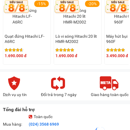
-15%
-20%
Quạt đứng Hitachi LF-
Lò vi sóng Hitachi 20 lít
Máy hút bụi H
A6RC
HMR-M2002
960F
1.690.000 đ
1.690.000 đ
3.490.000 đ
Dịch vụ uy tín
Đổi trả trong 7 ngày
Giao hàng toàn quốc
Tổng đài hỗ trợ
Toàn quốc
Mua hàng:
(024) 3568 6969