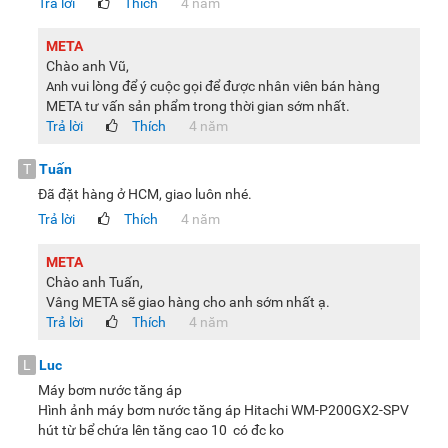
Trả lời
Thích
4 năm
META
Chào anh Vũ,
vui lòng để ý cuộc gọi để được nhân viên bán hàng
Anh
META tư vấn sản phẩm trong thời gian sớm nhất.
Trả lời
Thích
4 năm
T
Tuấn
Đã đặt hàng ở HCM, giao luôn nhé.
Trả lời
Thích
4 năm
META
Chào anh Tuấn,
Vâng META sẽ giao hàng cho anh sớm nhất ạ.
Trả lời
Thích
4 năm
L
Luc
Máy bơm nước tăng áp
Hình ảnh máy bơm nước tăng áp Hitachi WM-P200GX2-SPV
hút từ bể chứa lên tăng cao 10 có đc ko