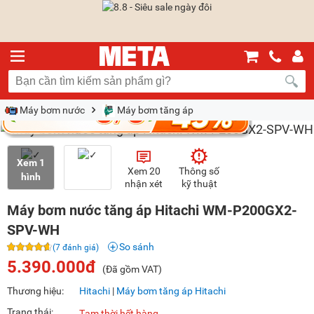
Máy bơm nước
Máy bơm tăng áp
Xem 1
Xem 20
Thông số
hình
nhận xét
kỹ thuật
Máy bơm nước tăng áp Hitachi WM-P200GX2-
SPV-WH
So sánh
(7 đánh giá)
5.390.000đ
(Đã gồm VAT)
Thương hiệu:
Hitachi
|
Máy bơm tăng áp Hitachi
Trạng thái:
Tạm thời hết hàng