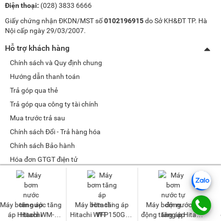
Điện thoại:
(028) 3833 6666
Giấy chứng nhận ĐKDN/MST số
0102196915
do Sở KH&ĐT TP. Hà
Nội cấp ngày 29/03/2007.
Hỗ trợ khách hàng
Chính sách và Quy định chung
Hướng dẫn thanh toán
Trả góp qua thẻ
Trả góp qua công ty tài chính
Mua trước trả sau
Chính sách Đổi - Trả hàng hóa
Chính sách Bảo hành
Hóa đơn GTGT điện tử
Chính sách bảo mật dữ liệu cá nhân
Tư vấn sản phẩm
Máy bơm nước tự
Bơm tự động vuông
Máy bơm nước tự
Quản lý tài khoản
động tăng áp Hitachi
Hitachi WM-
động tăng áp Hitachi