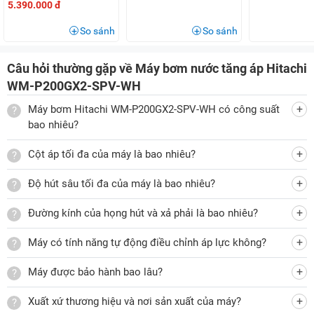
5.390.000 đ
có đường kính 25mm cùng lưu lượng nước từ 40 - 47
lít/phút, đáp ứng nhu cầu cấp nước cho nhiều hoạt động
So sánh
So sánh
sinh hoạt trong gia đình.
Câu hỏi thường gặp về Máy bơm nước tăng áp Hitachi
Phù hợp tăng áp cho nhà ở, căn hộ và cơ sở lưu trú
WM-P200GX2-SPV-WH
Máy bơm nước tăng áp
được thiết kế để hỗ trợ cải thiện áp
lực nước cho các hộ gia đình, chung cư, nhà nghỉ hoặc
Máy bơm Hitachi WM-P200GX2-SPV-WH có công suất
bao nhiêu?
khách sạn có tình trạng nguồn nước chảy yếu. Trong trường
hợp vòi sen, bình nước nóng, máy giặt hoặc các thiết bị sử
Cột áp tối đa của máy là bao nhiêu?
dụng nước khác hoạt động chưa hiệu quả do áp lực nước
thấp, máy có thể hỗ trợ tăng áp trong hệ thống cấp nước. Với
Độ hút sâu tối đa của máy là bao nhiêu?
lưu lượng bơm tương đối lớn và khả năng hoạt động trên
Đường kính của họng hút và xả phải là bao nhiêu?
nguồn điện dân dụng 220V, thiết bị phù hợp với nhiều mô
hình sử dụng nước sinh hoạt khác nhau.
Máy có tính năng tự động điều chỉnh áp lực không?
Máy được bảo hành bao lâu?
Hỗ trợ cải thiện áp lực nước trong hệ thống
Nhờ cột áp 14m và lưu lượng nước đạt từ 40 - 47 lít/phút,
Xuất xứ thương hiệu và nơi sản xuất của máy?