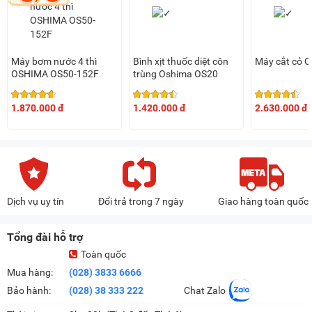
Máy bơm nước 4 thì
Bình xịt thuốc diệt côn
Máy cắt cỏ 
OSHIMA OS50-152F
trùng Oshima OS20
1.870.000 đ
1.420.000 đ
2.630.000 đ
Dịch vụ uy tín
Đổi trả trong 7 ngày
Giao hàng toàn quốc
Tổng đài hỗ trợ
Toàn quốc
Mua hàng:
(028) 3833 6666
Bảo hành:
(028) 38 333 222
Chat Zalo