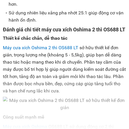
hơn.
Sử dụng nhiên liệu xăng pha nhớt 25:1 giúp động cơ vận
hành ổn định.
Đánh giá chi tiết máy cưa xích Oshima 2 thì OS688 LT
Thiết kế chắc chắn, dễ thao tác
Máy cưa xích Oshima 2 thì OS688 LT
sở hữu thiết kế đơn
giản, trọng lượng nhẹ (khoảng 5 - 5,5kg), giúp bạn dễ dàng
thao tác hoặc mang theo khi di chuyển. Phần tay cầm của
máy được bố trí hợp lý giúp người dùng kiểm soát đường cắt
tốt hơn, tăng độ an toàn và giảm mỏi khi thao tác lâu. Phần
thân được bọc nhựa bền, đẹp, cứng cáp giúp tăng tuổi thọ
và hạn chế rung lắc khi cưa.
Công suất mạnh mẽ
Máy cưa xích Oshima
OS688 LT sử dụng động cơ 2 thì