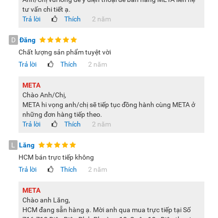
hợp cho người dùng cần một chiếc máy cưa xích hiệu suất
tư vấn chi tiết ạ.
tốt trong tầm giá hợp lý.
Trả lời
Thích
2 năm
Lưu ý:
Hình ảnh sản phẩm chỉ có tính chất minh họa, chi tiết
D
Đăng
sản phẩm, màu sắc có thể thay đổi tùy theo sản phẩm thực
Chất lượng sản phẩm tuyệt vời
tế.
Trả lời
Thích
2 năm
META
Chào Anh/Chị,
META hi vọng anh/chị sẽ tiếp tục đồng hành cùng META ở
những đơn hàng tiếp theo.
Trả lời
Thích
2 năm
L
Lăng
HCM bán trực tiếp không
Trả lời
Thích
2 năm
META
Chào anh Lăng,
HCM đang sẵn hàng ạ. Mời anh qua mua trực tiếp tại Số