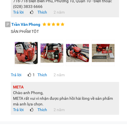
716-718 Điện Biên Phủ, Phường 10, Quận 10 - Điện thoại:
(028) 3833 6666
Trả lời
Thích
2 năm
P
Trần Văn Phong
SẢN PHẨM TÔT
Trả lời
1
Thích
2 năm
META
Chào anh Phong,
META rất vui vì nhận được phản hồi hài lòng về sản phẩm
mà anh lựa chọn.
Trả lời
Thích
2 năm