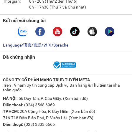
Thời gian:
8h - 20h (Thứ 2 đến Thứ 6)
8h - 17h30 (Thứ 7 và Chủ nhật)
Kết nối với chúng tôi
Language/语言/言語/언어/Sprache
Đã chứng nhận
CÔNG TY CỔ PHẦN MẠNG TRỰC TUYẾN META
Trên 19 năm Uy tín cung cấp Dịch vụ Bán hàng & Thu tiền tại nhà
toàn quốc
HÀ NỘI:
56 Duy Tân, P. Cầu Giấy. (
Xem bản đồ
)
Điện thoại:
(024) 3568 6969
TP.HCM:
20A Cộng Hòa, P. Bảy Hiền. (
Xem bản đồ
)
716-718 Điện Biên Phủ, P. Vườn Lài. (
Xem bản đồ
)
Điện thoại:
(028) 3833 6666