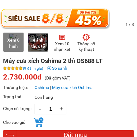
1
/ 8
Xem 8
4 ảnh
Xem 10
Thông số
hình
thực tế
nhận xét
kỹ thuật
Máy cưa xích Oshima 2 thì OS688 LT
So sánh
(9 đánh giá)
2.730.000đ
(Đã gồm VAT)
Thương hiệu:
Oshima
|
Máy cưa xích Oshima
Trạng thái:
Còn hàng
-
+
Chọn số lượng:
Cho vào giỏ
Đặt mua