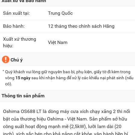
Xuất xứ và Bảo hành
Sản xuất tại:
Trung Quốc
Bảo hành:
12 tháng theo chính sách Hãng
Xuất xứ thương
Việt Nam
hiệu:
Chú ý
Quý khách vui lòng giữ nguyên bao bì, phụ kiện, giấy tờ đi kèm trong
vòng
15 ngày
sau khi nhận hàng để xử lý các khiếu nại phát sinh (nếu
có).
Thông tin sản phẩm
Oshima OS688 LT là dòng máy cưa xích chạy xăng 2 thì nổi
bật của thương hiệu Oshima - Việt Nam. Sản phẩm sở hữu
công suất hoạt động mạnh mẽ (2,5kW), lưỡi lam dài (20
inch), xích sắc bén cho khả năng cắt khỏe, vận hành bền bỉ