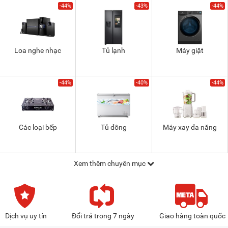
-44%
-43%
-44%
Loa nghe nhạc
Tủ lạnh
Máy giặt
-44%
-40%
-44%
Các loại bếp
Tủ đông
Máy xay đa năng
Xem thêm chuyên mục
Dịch vụ uy tín
Đổi trả trong 7 ngày
Giao hàng toàn quốc