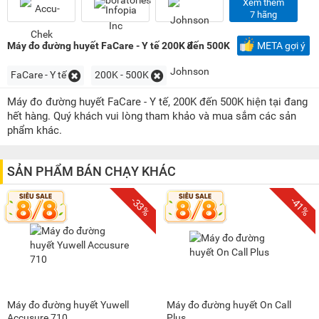
200K - 500K
(9)
Xem thêm
7 hãng
500K - 1 triệu
(10)
1 triệu - 1,5 triệu
(2)
Máy đo đường huyết FaCare - Y tế 200K đến 500K
META gợi ý
1,5 triệu - 2 triệu
(1)
FaCare - Y tế
200K - 500K
100 triệu - 200 triệu
(1)
Máy đo đường huyết FaCare - Y tế, 200K đến 500K hiện tại đang
hết hàng. Quý khách vui lòng tham khảo và mua sắm các sản
phẩm khác.
SẢN PHẨM BÁN CHẠY KHÁC
-33%
-41%
Máy đo đường huyết Yuwell
Máy đo đường huyết On Call
Accusure 710
Plus