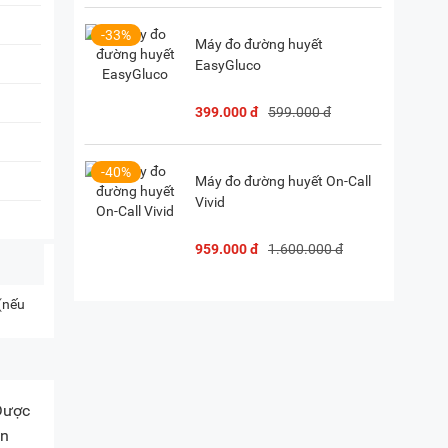
-33%
Máy đo đường huyết
EasyGluco
399.000 đ
599.000 đ
-40%
Máy đo đường huyết On-Call
Vivid
959.000 đ
1.600.000 đ
 (nếu
 Được
ản