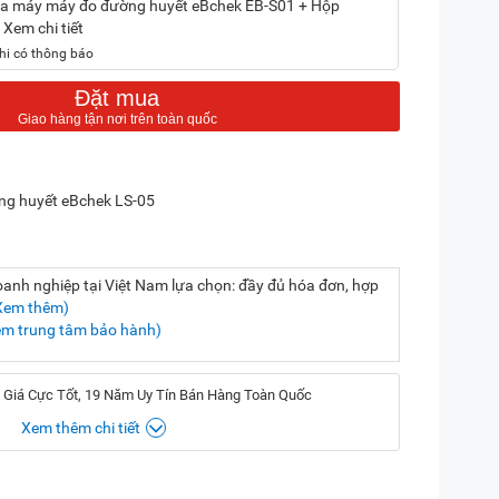
mua máy máy đo đường huyết eBchek EB-S01 + Hộp
. Xem chi tiết
hi có thông báo
Đặt mua
ng huyết eBchek LS-05
nh nghiệp tại Việt Nam lựa chọn: đầy đủ hóa đơn, hợp
Xem thêm)
em trung tâm bảo hành)
 Giá Cực Tốt, 19 Năm Uy Tín Bán Hàng Toàn Quốc
Xem thêm chi tiết
Hotline:
028.3833.6666