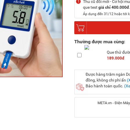
Thu cũ đổi mới - Cơ hội 
1
que test
giá chỉ 400.000đ
Áp dụng đến 31/12 hoặc tới k
Thường được mua cùng:
Que thử đườ
189.000đ
Được hàng trăm ngàn Doa
đồng, không chi phí ẩn
(
Bảo hành toàn quốc.
(X
META.vn - Điện Máy
Địa chỉ: