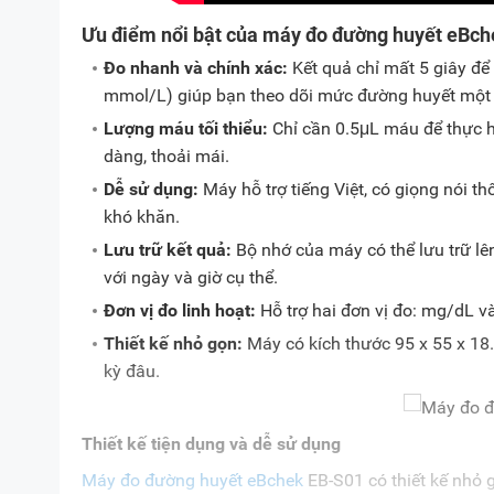
Ưu điểm nổi bật của máy đo đường huyết eBc
Đo nhanh và chính xác:
Kết quả chỉ mất 5 giây để 
mmol/L) giúp bạn theo dõi mức đường huyết một c
Lượng máu tối thiểu:
Chỉ cần 0.5μL máu để thực h
dàng, thoải mái.
Dễ sử dụng:
Máy hỗ trợ tiếng Việt, có giọng nói 
khó khăn.
Lưu trữ kết quả:
Bộ nhớ của máy có thể lưu trữ lên
với ngày và giờ cụ thể.
Đơn vị đo linh hoạt:
Hỗ trợ hai đơn vị đo: mg/dL và
Thiết kế nhỏ gọn:
Máy có kích thước 95 x 55 x 18
kỳ đâu.
Thiết kế tiện dụng và dễ sử dụng
Máy đo đường huyết eBchek
EB-S01 có thiết kế nhỏ 