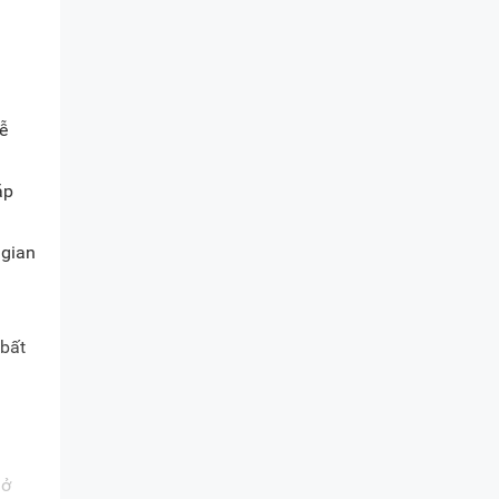
ễ
ặp
 gian
 bất
 ở