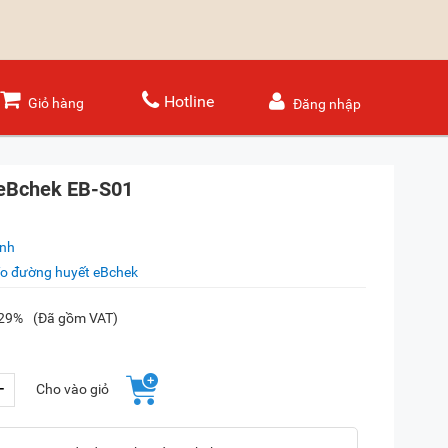
Hotline
Giỏ hàng
Đăng nhập
eBchek EB-S01
ánh
o đường huyết eBchek
-29%
(Đã gồm VAT)
+
Cho vào giỏ