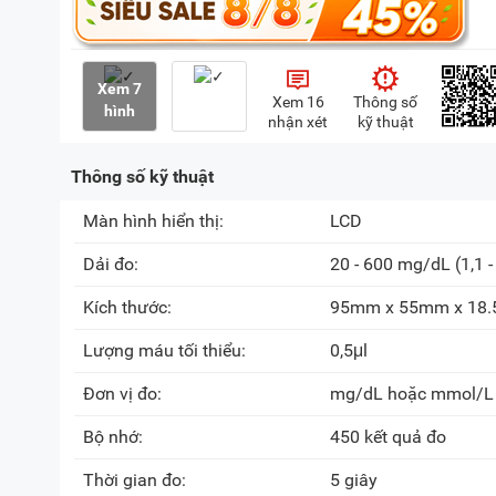
Xem 7
Xem 16
Thông số
hình
nhận xét
kỹ thuật
Thông số kỹ thuật
Màn hình hiển thị:
LCD
Dải đo:
20 - 600 mg/dL (1,1 
Kích thước:
95mm x 55mm x 18
Lượng máu tối thiểu:
0,5μl
Đơn vị đo:
mg/dL hoặc mmol/L
Bộ nhớ:
450 kết quả đo
Thời gian đo:
5 giây