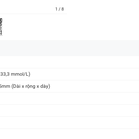
1
/ 8
56 Duy Tân, P. Cầu Giấy
20A Cộng Hòa, P. Bảy H
716-718 Điện Biên Phủ, 
Khiếu nại, Bảo hành:
(0
Email:
care@meta.vn
- 33,3 mmoI/L)
.5mm
(Dài x rộng x dày)