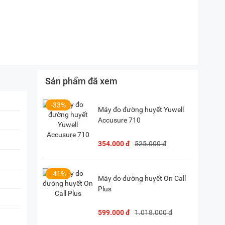
, Hà Nội
(
Chỉ đường)
iền, TP. HCM
(
Chỉ đường)
P. Vườn Lài, TP. HCM
(
Chỉ đường)
Sản phẩm đã xem
28) 38 333 222
-33%
Máy đo đường huyết Yuwell
Accusure 710
354.000 đ
525.000 đ
-41%
Máy đo đường huyết On Call
Plus
599.000 đ
1.018.000 đ