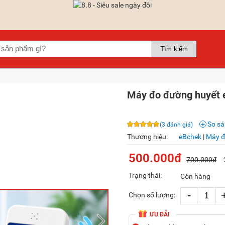
Máy đo đường huyết 
So s
(3 đánh giá)
Thương hiệu:
eBchek
|
Máy đ
500.000đ
700.000đ
Trạng thái:
Còn hàng
-
Chọn số lượng:
ƯU ĐÃI