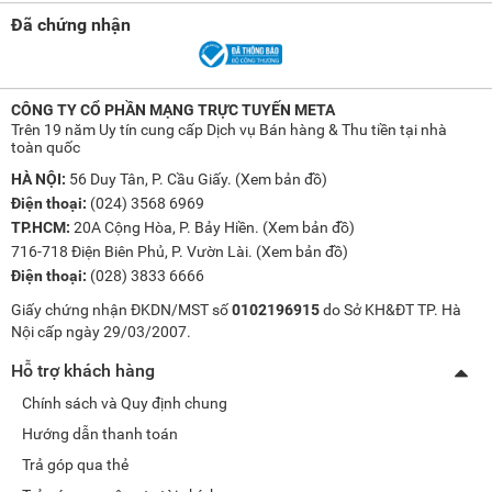
Đã chứng nhận
CÔNG TY CỔ PHẦN MẠNG TRỰC TUYẾN META
Trên 19 năm Uy tín cung cấp Dịch vụ Bán hàng & Thu tiền tại nhà
toàn quốc
HÀ NỘI:
56 Duy Tân, P. Cầu Giấy. (
Xem bản đồ
)
Điện thoại:
(024) 3568 6969
TP.HCM:
20A Cộng Hòa, P. Bảy Hiền. (
Xem bản đồ
)
716-718 Điện Biên Phủ, P. Vườn Lài. (
Xem bản đồ
)
Điện thoại:
(028) 3833 6666
Giấy chứng nhận ĐKDN/MST số
0102196915
do Sở KH&ĐT TP. Hà
Nội cấp ngày 29/03/2007.
Hỗ trợ khách hàng
Chính sách và Quy định chung
Hướng dẫn thanh toán
Trả góp qua thẻ