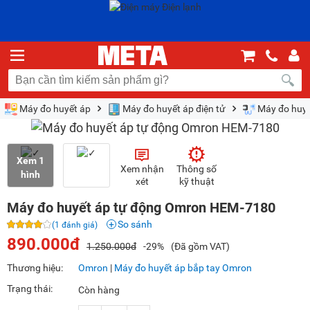
Máy đo huyết áp
Máy đo huyết áp điện tử
Máy đo huyế
Xem 1
Xem nhận
Thông số
hình
xét
kỹ thuật
Máy đo huyết áp tự động Omron HEM-7180
So sánh
(1 đánh giá)
890.000đ
1.250.000đ
-29%
(Đã gồm VAT)
Thương hiệu:
Omron
|
Máy đo huyết áp bắp tay Omron
Trạng thái:
Còn hàng