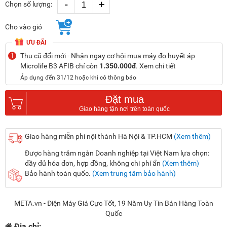
-
+
Chọn số lượng:
Cho vào giỏ
ƯU ĐÃI
Thu cũ đổi mới - Nhận ngay cơ hội mua máy đo huyết áp
1
Microlife B3 AFIB chỉ còn
1.350.000đ
. Xem chi tiết
Áp dụng đến 31/12 hoặc khi có thông báo
Đặt mua
Giao hàng miễn phí nội thành Hà Nội & TP.HCM
(Xem thêm)
Được hàng trăm ngàn Doanh nghiệp tại Việt Nam lựa chọn:
đầy đủ hóa đơn, hợp đồng, không chi phí ẩn
(Xem thêm)
Bảo hành toàn quốc.
(Xem trung tâm bảo hành)
META.vn - Điện Máy Giá Cực Tốt, 19 Năm Uy Tín Bán Hàng Toàn
Quốc
Địa chỉ: