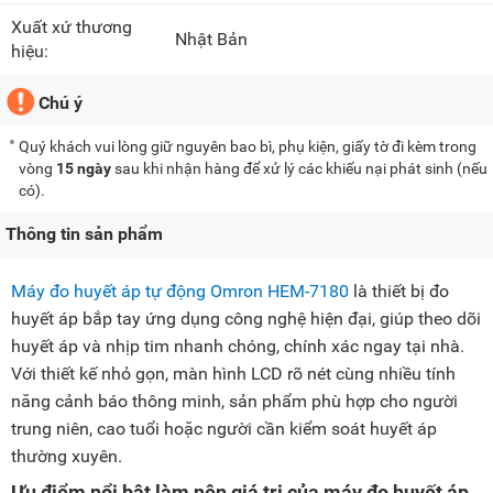
Xuất xứ thương
Nhật Bản
hiệu:
Chú ý
Quý khách vui lòng giữ nguyên bao bì, phụ kiện, giấy tờ đi kèm trong
vòng
15 ngày
sau khi nhận hàng để xử lý các khiếu nại phát sinh (nếu
có).
Thông tin sản phẩm
Máy đo huyết áp tự động Omron HEM-7180
là thiết bị đo
huyết áp bắp tay ứng dụng công nghệ hiện đại, giúp theo dõi
huyết áp và nhịp tim nhanh chóng, chính xác ngay tại nhà.
Với thiết kế nhỏ gọn, màn hình LCD rõ nét cùng nhiều tính
năng cảnh báo thông minh, sản phẩm phù hợp cho người
trung niên, cao tuổi hoặc người cần kiểm soát huyết áp
thường xuyên.
Ưu điểm nổi bật làm nên giá trị của máy đo huyết áp