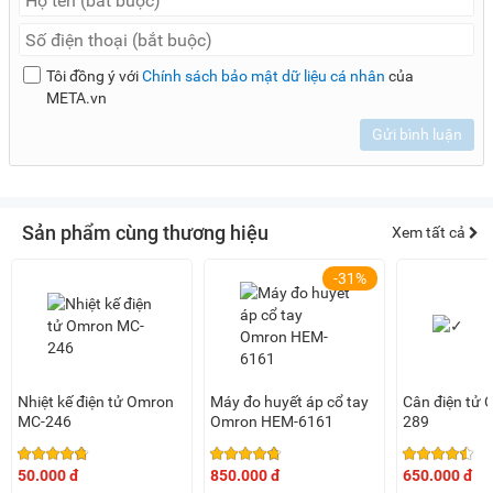
Tôi đồng ý với
Chính sách bảo mật dữ liệu cá nhân
của
META.vn
Gửi bình luận
Sản phẩm cùng thương hiệu
Xem tất cả
-31%
Nhiệt kế điện tử Omron
Máy đo huyết áp cổ tay
Cân điện tử
MC-246
Omron HEM-6161
289
50.000 đ
850.000 đ
650.000 đ