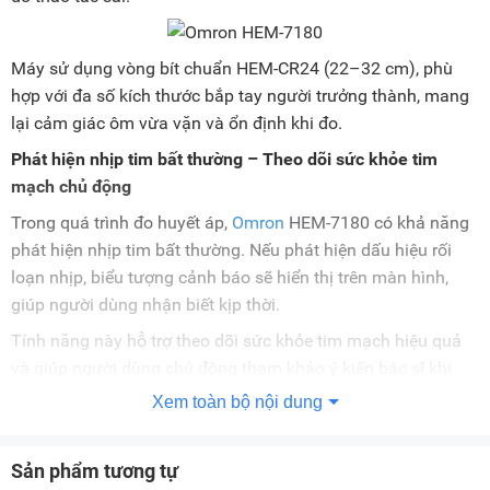
Máy sử dụng vòng bít chuẩn HEM-CR24 (22–32 cm), phù
hợp với đa số kích thước bắp tay người trưởng thành, mang
lại cảm giác ôm vừa vặn và ổn định khi đo.
Phát hiện nhịp tim bất thường – Theo dõi sức khỏe tim
mạch chủ động
Trong quá trình đo huyết áp,
Omron
HEM-7180 có khả năng
phát hiện nhịp tim bất thường. Nếu phát hiện dấu hiệu rối
loạn nhịp, biểu tượng cảnh báo sẽ hiển thị trên màn hình,
giúp người dùng nhận biết kịp thời.
Tính năng này hỗ trợ theo dõi sức khỏe tim mạch hiệu quả
và giúp người dùng chủ động tham khảo ý kiến bác sĩ khi
cần thiết.
Xem toàn bộ nội dung
Chỉ báo tăng huyết áp và xu hướng đo thông minh
Máy được tích hợp chỉ báo tăng huyết áp, giúp người dùng
Sản phẩm tương tự