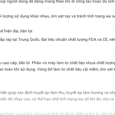
úp người dùng dễ dàng mang theo khi đi công tác hoặc du lịc
ối tượng sử dụng khác nhau, ôm sát tay và tránh tình trạng sai s
ắp ráp tại Trung Quốc, đạt tiêu chuẩn chất lượng FDA và CE, nê
 cao cấp, bền bỉ. Phần vỏ máy làm từ chất liệu nhựa chất lượn
an toàn khi sử dụng. Vòng bít làm từ chất liệu vải mềm, ôm sát t
iến giúp xác định huyết áp tâm thu, huyết áp tâm trương và nh
ến độ nhạy cao, có thể hạn chế tình trạng sai số khi đo, cho ra 
ng bơm và xả khí, giúp quá trình đo được diễn ra êm ái, nhẹ nh