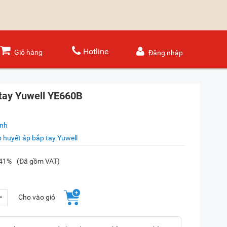
Hotline
Giỏ hàng
Đăng nhập
tay Yuwell YE660B
ánh
 huyết áp bắp tay Yuwell
-41%
(Đã gồm VAT)
+
Cho vào giỏ