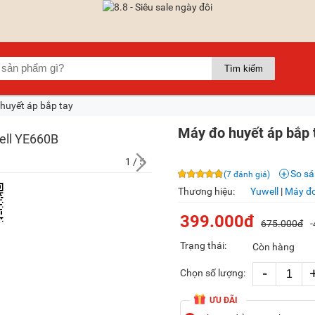
huyết áp bắp tay
Máy đo huyết áp bắp 
1
/ 5
So s
(7 đánh giá)
Thương hiệu:
Yuwell
|
Máy đo
399.000đ
675.000đ
Trạng thái:
Còn hàng
-
Chọn số lượng:
ƯU ĐÃI