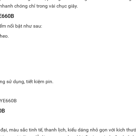
 nhanh chóng chỉ trong vài chục giây.
YE660B
ểm nổi bật như sau:
theo.
g sử dụng, tiết kiệm pin.
0B
ại, màu sắc tinh tế, thanh lịch, kiểu dáng nhỏ gọn với kích thư