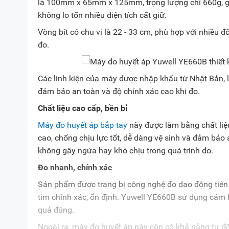
là 100mm x 65mm x 125mm, trọng lượng chỉ 660g, gi
không lo tốn nhiều diện tích cất giữ.
Vòng bít có chu vi là 22 - 33 cm, phù hợp với nhiều đ
đo.
Các linh kiện của máy được nhập khẩu từ Nhật Bản, l
đảm bảo an toàn và độ chính xác cao khi đo.
Chất liệu cao cấp, bền bỉ
Máy đo huyết áp bắp tay
này được làm bằng chất liệu
cao, chống chịu lực tốt, dễ dàng vệ sinh và đảm bảo 
không gây ngứa hay khó chịu trong quá trình đo.
Đo nhanh, chính xác
Sản phẩm được trang bị công nghệ đo dao động tiên t
tim chính xác, ổn định. Yuwell YE660B sử dụng cảm bi
quả đúng.
Ngoài ra, máy đo huyết áp này còn có khả năng tự độ