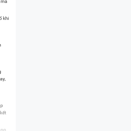
h mà
ố khi
n
g
ay,
ịp
kết
àng,