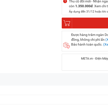
Thu cũ đổi mới - Nhận nga
1
còn
1.350.000đ
. Xem chi t
Áp dụng đến 31/12 hoặc khi 
Được hàng trăm ngàn Doa
đồng, không chi phí ẩn
(
Bảo hành toàn quốc.
(X
META.vn - Điện Máy
Địa chỉ:
56 Duy Tân, P. Cầu Giấy
20A Cộng Hòa, P. Bảy H
716-718 Điện Biên Phủ, 