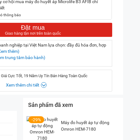
y cơ hội mua máy đo huyết áp Microlife B3 AFIB chỉ
iết
có thông báo
Đặt mua
nh nghiệp tại Việt Nam lựa chọn: đầy đủ hóa đơn, hợp
Xem thêm)
em trung tâm bảo hành)
 Giá Cực Tốt, 19 Năm Uy Tín Bán Hàng Toàn Quốc
Xem thêm chi tiết
Sản phẩm đã xem
, Hà Nội
(
Chỉ đường)
iền, TP. HCM
(
Chỉ đường)
-29%
Máy đo huyết áp tự động
Omron HEM-7180
P. Vườn Lài, TP. HCM
(
Chỉ đường)