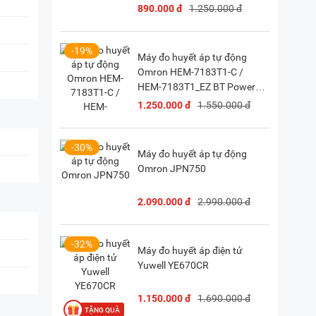
890.000 đ
1.250.000 đ
-19%
Máy đo huyết áp tự động
Omron HEM-7183T1-C /
HEM-7183T1_EZ BT Power
(Kèm bộ đổi nguồn)
1.250.000 đ
1.550.000 đ
-30%
Máy đo huyết áp tự động
Omron JPN750
2.090.000 đ
2.990.000 đ
-32%
Máy đo huyết áp điện tử
Yuwell YE670CR
1.150.000 đ
1.690.000 đ