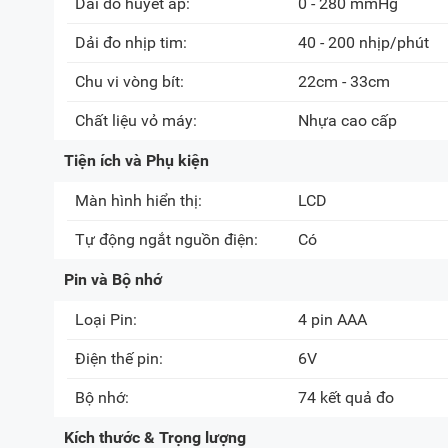
Dải đo huyết áp:
0 - 280 mmHg
Dải đo nhịp tim:
40 - 200 nhịp/phút
Chu vi vòng bít:
22cm - 33cm
Chất liệu vỏ máy:
Nhựa cao cấp
Tiện ích và Phụ kiện
Màn hình hiển thị:
LCD
Tự động ngắt nguồn điện:
Có
Pin và Bộ nhớ
Loại Pin:
4 pin AAA
Điện thế pin:
6V
Bộ nhớ:
74 kết quả đo
Kích thước & Trọng lượng