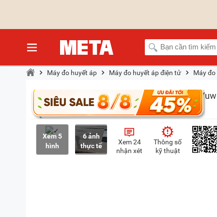
Máy đo huyết áp
Máy đo huyết áp điện tử
Máy đo 
Xem 5
6 ảnh
Xem 24
Thông số
hình
thực tế
nhận xét
kỹ thuật