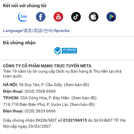
Kết nối với chúng tôi
đổi tùy theo sản phẩm thực tế mà không cần thông báo
trước.
Language/语言/言語/언어/Sprache
Đã chứng nhận
CÔNG TY CỔ PHẦN MẠNG TRỰC TUYẾN META
Trên 19 năm Uy tín cung cấp Dịch vụ Bán hàng & Thu tiền tại nhà
toàn quốc
HÀ NỘI:
56 Duy Tân, P. Cầu Giấy. (
Xem bản đồ
)
Điện thoại:
(024) 3568 6969
TP.HCM:
20A Cộng Hòa, P. Bảy Hiền. (
Xem bản đồ
)
716-718 Điện Biên Phủ, P. Vườn Lài. (
Xem bản đồ
)
Điện thoại:
(028) 3833 6666
Giấy chứng nhận ĐKDN/MST số
0102196915
do Sở KH&ĐT TP. Hà
Nội cấp ngày 29/03/2007.