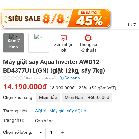
1
/ 7
Xem 7
Xem nhận
Thông số
hình
xét
kỹ thuật
Máy giặt sấy Aqua Inverter AWD12-
BD4377U1L(GN) (giặt 12kg, sấy 7kg)
So sánh
(Chưa có đánh giá)
14.190.000đ
18.990.000đ
-25%
(Đã gồm VAT)
Chọn kho hàng:
Miền Bắc
Miền Nam:
+500.000đ
Thương hiệu:
AQUA
|
Máy giặt sấy AQUA
Trạng thái:
Còn hàng
-
+
Chọn số lượng: