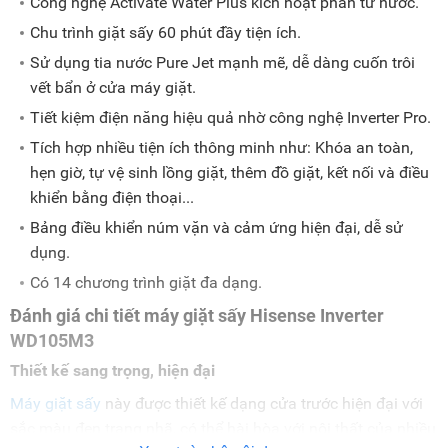
Công nghệ Activate Water Plus kích hoạt phân tử nước.
Chu trình giặt sấy 60 phút đầy tiện ích.
Sử dụng tia nước Pure Jet mạnh mẽ, dễ dàng cuốn trôi
vết bẩn ở cửa máy giặt.
Tiết kiệm điện năng hiệu quả nhờ công nghệ Inverter Pro.
Tích hợp nhiều tiện ích thông minh như: Khóa an toàn,
hẹn giờ, tự vệ sinh lồng giặt, thêm đồ giặt, kết nối và điều
khiển bằng điện thoại...
Bảng điều khiển núm vặn và cảm ứng hiện đại, dễ sử
dụng.
Có 14 chương trình giặt đa dạng.
Đánh giá chi tiết máy giặt sấy Hisense Inverter
WD105M3
Thiết kế sang trọng, hiện đại
Máy giặt sấy
này được thiết kế dạng cửa trước hiện đại với
sắc màu đen trang nhã, có thể hài hòa với nội thất của nhiều