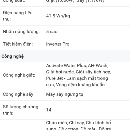
Công suất:
Giặt
(1.600W)
, Sấy
(1.170W)
Điện năng tiêu
41.5 Wh/kg
thụ:
Nhãn năng lượng:
5 sao
Tiết kiệm điện:
Inverter Pro
Công nghệ
Activate Water Plus, AI+ Wash,
Giặt hơi nước, Giặt sấy tích hợp,
Công nghệ giặt:
Pure Jet - Làm sạch mặt trong
cửa, Vòng đệm kháng khuẩn
Công nghệ sấy:
Máy sấy ngưng tụ
Số lượng chương
14
trình:
Chăn mền, Chỉ sấy, Chu trình bổ
sung, Đồ cotton, Đồ màu, Đồ trẻ