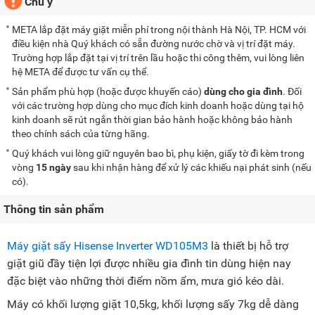
Chú ý
META lắp đặt máy giặt miễn phí trong nội thành Hà Nội, TP. HCM với
điều kiện nhà Quý khách có sẵn đường nước chờ và vị trí đặt máy.
Trường hợp lắp đặt tại vị trí trên lầu hoặc thi công thêm, vui lòng liên
hệ META để được tư vấn cụ thể.
Sản phẩm phù hợp (hoặc được khuyến cáo)
dùng cho gia đình
. Đối
với các trường hợp dùng cho mục đích kinh doanh hoặc dùng tại hộ
kinh doanh sẽ rút ngắn thời gian bảo hành hoặc không bảo hành
theo chính sách của từng hãng.
Quý khách vui lòng giữ nguyên bao bì, phụ kiện, giấy tờ đi kèm trong
vòng
15 ngày
sau khi nhận hàng để xử lý các khiếu nại phát sinh (nếu
có).
Thông tin sản phẩm
Máy giặt sấy Hisense Inverter WD105M3
là thiết bị hỗ trợ
giặt giũ đầy tiện lợi được nhiều gia đình tin dùng hiện nay
đặc biệt vào những thời điểm nồm ẩm, mưa gió kéo dài.
Máy có khối lượng giặt 10,5kg, khối lượng sấy 7kg dễ dàng