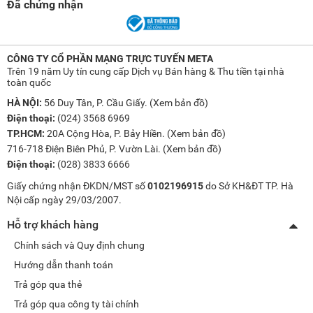
Đã chứng nhận
Nhiều tiện ích thông minh
Thiết bị này còn có nhiều tiện ích thông minh để nâng cao
trải nghiệm giặt giũ cho người dùng:
CÔNG TY CỔ PHẦN MẠNG TRỰC TUYẾN META
Trên 19 năm Uy tín cung cấp Dịch vụ Bán hàng & Thu tiền tại nhà
Khóa trẻ em:
Bảng điều khiển của máy sẽ bị vô hiệu hóa
toàn quốc
khi tính năng này được kích hoạt nhằm hạn chế sự
HÀ NỘI:
56 Duy Tân, P. Cầu Giấy. (
Xem bản đồ
)
nghịch ngợm, hiếu động của trẻ nhỏ gây ra nguy hiểm
Điện thoại:
(024) 3568 6969
hoặc làm thay đổi chu trình giặt.
TP.HCM:
20A Cộng Hòa, P. Bảy Hiền. (
Xem bản đồ
)
716-718 Điện Biên Phủ, P. Vườn Lài. (
Xem bản đồ
)
Hẹn giờ kết thúc:
Người dùng có thể chủ động cài đặt
Điện thoại:
(028) 3833 6666
thời gian kết thúc chu trình giặt để hạn chế tình trạng áo
quần trong lồng giặt quá lâu sau khi hoàn thành gây mùi
Giấy chứng nhận ĐKDN/MST số
0102196915
do Sở KH&ĐT TP. Hà
Nội cấp ngày 29/03/2007.
khó chịu.
Kết nối và điều khiển bằng điện thoại:
Bạn có thể kết nối
Hỗ trợ khách hàng
máy giặt với điện thoại thông minh dễ dàng sau đó điều
Chính sách và Quy định chung
khiển, giám sát hoạt động từ xa qua ứng dụng
Hướng dẫn thanh toán
ConnectLife đầy tiện ích.
Trả góp qua thẻ
Vệ sinh lồng giặt tự động:
Máy giặt sẽ tự động xả nước
Trả góp qua công ty tài chính