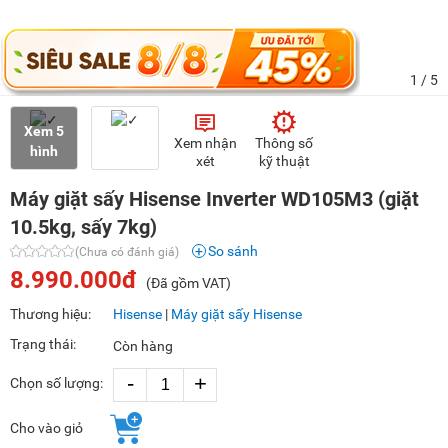
1
/ 5
Xem 5
Xem nhận
Thông số
hình
xét
kỹ thuật
Máy giặt sấy Hisense Inverter WD105M3 (giặt
10.5kg, sấy 7kg)
So sánh
(Chưa có đánh giá)
8.990.000đ
(Đã gồm VAT)
Thương hiệu:
Hisense
|
Máy giặt sấy Hisense
Trạng thái:
Còn hàng
-
+
Chọn số lượng:
Cho vào giỏ