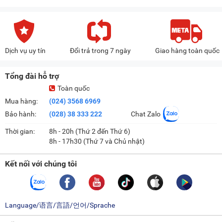
chủ động lựa chọn như:
Chăn mền
Chỉ sấy
Dịch vụ uy tín
Đổi trả trong 7 ngày
Giao hàng toàn quốc
Chu trình bổ sung
Đồ cotton
Tổng đài hỗ trợ
Đồ màu
Toàn quốc
Đồ trẻ em
Mua hàng:
(024) 3568 6969
Giặt + sấy
Bảo hành:
(028) 38 333 222
Chat Zalo
Giặt AI
Thời gian:
8h - 20h (Thứ 2 đến Thứ 6)
Giặt kỹ
8h - 17h30 (Thứ 7 và Chủ nhật)
Giặt nhanh 15 phút
Kết nối với chúng tôi
Khử mùi
Vắt
Vệ sinh lồng giặt
Language/语言/言語/언어/Sprache
Xả + vắt