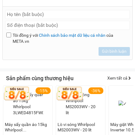
phải chờ tới mẻ giặt sau.
Chức năng hẹn giờ giặt cho phép người dùng tùy chỉnh
hẹn giờ, chủ động hơn khi giặt giũ, phù hợp các chị em
bận rộn.
Tôi đồng ý với
Chính sách bảo mật dữ liệu cá nhân
của
Lưu ý:
Hình ảnh sản phẩm chỉ có tính chất minh họa, chi tiết
META.vn
sản phẩm, màu sắc, thiết kế và thông số kỹ thuật có thể thay
Gửi bình luận
đổi tùy theo sản phẩm thực tế mà không cần thông báo
trước.
Sản phẩm cùng thương hiệu
Xem tất cả
-15%
-36%
Máy sấy quần áo 15kg
Lò vi sóng Whirlpool
Máy giặt Whi
Whirlpool
MS2003WV - 20 lít
Inverter 10.5