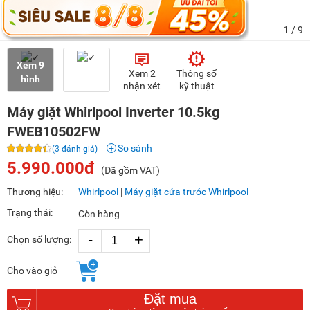
1
/ 9
Xem 9
Xem 2
Thông số
hình
nhận xét
kỹ thuật
Máy giặt Whirlpool Inverter 10.5kg
FWEB10502FW
So sánh
(3 đánh giá)
5.990.000đ
(Đã gồm VAT)
Thương hiệu:
Whirlpool
|
Máy giặt cửa trước Whirlpool
Trạng thái:
Còn hàng
-
+
Chọn số lượng:
Cho vào giỏ
Đặt mua