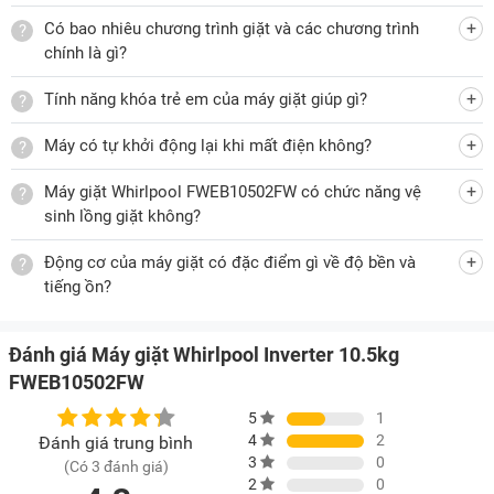
Vỏ máy giặt sơn tĩnh điện màu trắng
Có bao nhiêu chương trình giặt và các chương trình
chính là gì?
Lồng giặt được làm bằng thép không gỉ sẽ không bị oxy hóa,
không ố vàng, hạn chế mảng bám trong quá trình hoạt động,
Tính năng khóa trẻ em của máy giặt giúp gì?
đảm bảo lồng giặt luôn sạch sẽ.
Máy có tự khởi động lại khi mất điện không?
Lồng giặt được làm từ inox
Máy giặt Whirlpool FWEB10502FW có chức năng vệ
sinh lồng giặt không?
Nắp máy giặt được làm bằng chất liệu mạ chrome cao cấp,
mang lại sự chắc chắn, bền bỉ, đóng mở nhẹ nhàng, hạn chế
Động cơ của máy giặt có đặc điểm gì về độ bền và
kẹt tay.
tiếng ồn?
Công nghệ giặt đặc biệt
Máy giặt được áp dụng 3 công nghệ giặt sau:
Đánh giá Máy giặt Whirlpool Inverter 10.5kg
FWEB10502FW
Công nghệ cảm biến thông minh 6th SENSE
5
1
Công nghệ Sanitize Wash
4
2
Đánh giá trung bình
Chương trình giặt sát khuẩn loại bỏ vi khuẩn
3
0
(Có 3 đánh giá)
2
0
Chương trình giặt sát khuẩn Sanitize Wash giúp loại bỏ vi