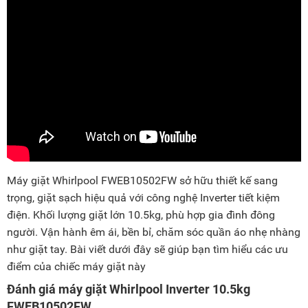
Máy giặt Whirlpool FWEB10502FW sở hữu thiết kế sang
trọng, giặt sạch hiệu quả với công nghệ Inverter tiết kiệm
điện. Khối lượng giặt lớn 10.5kg, phù hợp gia đình đông
người. Vận hành êm ái, bền bỉ, chăm sóc quần áo nhẹ nhàng
như giặt tay. Bài viết dưới đây sẽ giúp bạn tìm hiểu các ưu
điểm của chiếc máy giặt này
Đánh giá máy giặt Whirlpool Inverter 10.5kg
FWEB10502FW