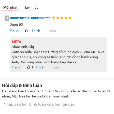
Công nghệ inverter được tích hợp trên máy giặt có thể điều
Mới nhất
Hay nhất
chỉnh vòng quay của động cơ, giúp nâng cao hiệu quả giặt
tẩy, tiết kiệm điện năng và nước, góp phần tiết kiệm chi phí
0
0888280250 0888280***
hàng tháng cho các gia đình.
Dùng tốt
FWEB10502FW được dán nhãn năng lượng chuẩn 5 sao,
Trả lời
Thích
1 năm
hiệu suất sử dụng điện là 10.3 Wh/kg.
META
Tiện ích đi kèm
Chào Anh/Chị,
Cảm ơn Anh/Chị đã tin tưởng sử dụng dịch vụ của META và
Chức năng khóa trẻ em sẽ khóa các phím chức năng,
gửi đánh giá, Hy vọng sẽ tiếp tục được đồng hành cùng
tránh trẻ em nghịch ngợm làm thay đổi các lập trình của
Anh/Chị trong nhiều đơn hàng tiếp theo ạ.
bạn.
Trả lời
1
Thích
1 năm
Tự khởi động lại khi có điện giúp máy giặt ghi nhớ
chương trình giặt bị gián đoạn khi bị mất điện đột ngột.
Hỏi đáp & Bình luận
Khi có điện trở lại, bạn chỉ cần bấm nút Start là máy giặt
Bạn đang băn khoăn cần tư vấn? Vui lòng để lại số điện thoại hoặc lời
sẽ tiếp tục vận hành, giúp tiết kiệm điện, nước và thời gian
nhắn, META sẽ liên hệ trả lời bạn sớm nhất.
giặt giũ.
Chức năng thêm đồ trong khi giặt tránh bỏ sót quần áo
hay quên cho nước giặt, nước xả khi bật máy, để không