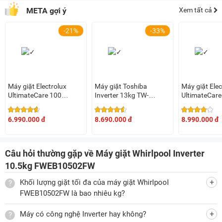
META gợi ý
Xem tất cả
thuận tiện, không vướng víu, dễ dàng cho đồ vào và lấy quần
áo ra.
-21%
-33%
FWEB10502FW có cửa mở trước, màu trắng tinh tế
Chân đế máy vững chắc, khi giặt không bị rung lắc, hạn chế
gây tiếng ồn.
Máy giặt Electrolux
Máy giặt Toshiba
Máy giặt Elec
UltimateCare 100
Inverter 13kg TW-
UltimateCare
Dễ sử dụng
Inverter 9kg
T21BU140UWV(MG)
Inverter 9kg
EWF9025DQWB
EWF9023P5
Máy giặt thiết kế bảng điều khiển cảm ứng bố trí ở mặt trước
6.990.000 đ
8.690.000 đ
8.990.000 đ
thuận tiện cho việc quan sát và sử dụng. Máy còn trang bị
thêm màn hình LED hiển thị rõ ràng các thông số, dễ dàng
Câu hỏi thường gặp về Máy giặt Whirlpool Inverter
sử dụng với tất cả mọi đối tượng, kể cả người cao tuổi.
10.5kg FWEB10502FW
Chất liệu bền đẹp với thời gian
Khối lượng giặt tối đa của máy giặt Whirlpool
Vỏ máy giặt lồng ngang được làm bằng kim loại sơn tĩnh
FWEB10502FW là bao nhiêu kg?
điện bền đẹp và cách điện tốt.
Máy có công nghệ Inverter hay không?