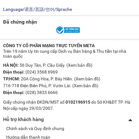
Language/语言/言語/언어/Sprache
Đã chứng nhận
CÔNG TY CỔ PHẦN MẠNG TRỰC TUYẾN META
Trên 19 năm Uy tín cung cấp Dịch vụ Bán hàng & Thu tiền tại nhà
toàn quốc
HÀ NỘI:
56 Duy Tân, P. Cầu Giấy. (
Xem bản đồ
)
Điện thoại:
(024) 3568 6969
TP.HCM:
20A Cộng Hòa, P. Bảy Hiền. (
Xem bản đồ
)
716-718 Điện Biên Phủ, P. Vườn Lài. (
Xem bản đồ
)
Điện thoại:
(028) 3833 6666
Giấy chứng nhận ĐKDN/MST số
0102196915
do Sở KH&ĐT TP. Hà
Nội cấp ngày 29/03/2007.
Hỗ trợ khách hàng
Chính sách và Quy định chung
Hướng dẫn thanh toán