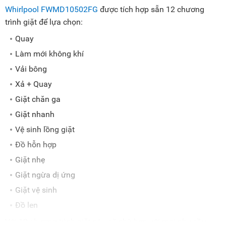
Whirlpool FWMD10502FG
được tích hợp sẵn 12 chương
trình giặt để lựa chọn:
Quay
Làm mới không khí
Vải bông
Xả + Quay
Giặt chăn ga
Giặt nhanh
Vệ sinh lồng giặt
Đồ hỗn hợp
Giặt nhẹ
Giặt ngừa dị ứng
Giặt vệ sinh
Đồ len
Với 12 chương trình giặt này sẽ phù hợp với mọi nhu cầu