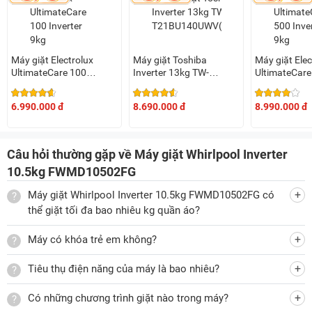
hợp với phím cảm ứng, có màn LED hiển thị dễ sử dụng.
Chất liệu máy giặt
Máy giặt Electrolux
Máy giặt Toshiba
Máy giặt Elec
Nắp máy giặt thiết kế màu đen nhìn rất hài hòa và được mạ
UltimateCare 100
Inverter 13kg TW-
UltimateCare
chrome sáng bóng, bền bỉ và chắc chắn, chịu lực và cách
Inverter 9kg
T21BU140UWV(MG)
Inverter 9kg
nhiệt tốt, an toàn khi chạm vào nắp trong lúc máy vận hành,
EWF9025DQWB
EWF9023P5
6.990.000 đ
8.690.000 đ
8.990.000 đ
không lo nguy cơ bỏng rát khi bạn sử dụng máy ở chế độ
giặt nhiệt, khử khuẩn.
Câu hỏi thường gặp về Máy giặt Whirlpool Inverter
10.5kg FWMD10502FG
FWMD10502FG có nắp máy cách nhiệt
Máy giặt Whirlpool Inverter 10.5kg FWMD10502FG có
Lồng giặt được làm từ thép không gỉ có khả năng chống ăn
thể giặt tối đa bao nhiêu kg quần áo?
mòn tốt, hạn chế bám bẩn, dễ dàng làm sạch, đảm bảo vệ
sinh cho quần áo và lồng giặt trong suốt thời gian dài sử
Máy có khóa trẻ em không?
dụng.
Tiêu thụ điện năng của máy là bao nhiêu?
Có những chương trình giặt nào trong máy?
Máy giặt inverter có lồng giặt thép không gỉ