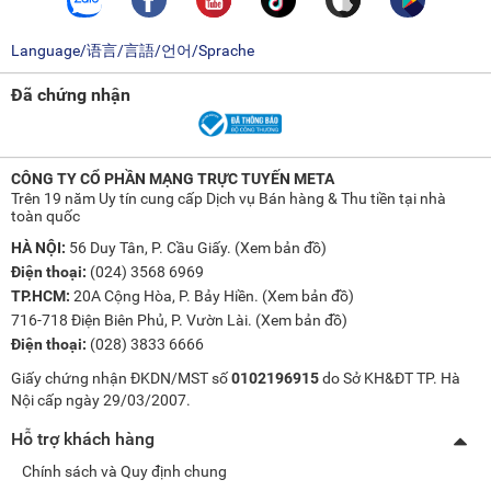
Language/语言/言語/언어/Sprache
Đã chứng nhận
CÔNG TY CỔ PHẦN MẠNG TRỰC TUYẾN META
Trên 19 năm Uy tín cung cấp Dịch vụ Bán hàng & Thu tiền tại nhà
toàn quốc
HÀ NỘI:
56 Duy Tân, P. Cầu Giấy. (
Xem bản đồ
)
Điện thoại:
(024) 3568 6969
TP.HCM:
20A Cộng Hòa, P. Bảy Hiền. (
Xem bản đồ
)
716-718 Điện Biên Phủ, P. Vườn Lài. (
Xem bản đồ
)
Điện thoại:
(028) 3833 6666
Giấy chứng nhận ĐKDN/MST số
0102196915
do Sở KH&ĐT TP. Hà
Nội cấp ngày 29/03/2007.
Hỗ trợ khách hàng
Chính sách và Quy định chung