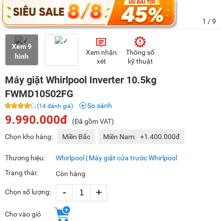
1
/ 9
Xem 9
Xem nhận
Thông số
hình
xét
kỹ thuật
Máy giặt Whirlpool Inverter 10.5kg
FWMD10502FG
So sánh
(14 đánh giá)
9.990.000đ
(Đã gồm VAT)
Chọn kho hàng:
Miền Bắc
Miền Nam:
+1.400.000đ
Thương hiệu:
Whirlpool
|
Máy giặt cửa trước Whirlpool
Trạng thái:
Còn hàng
-
+
Chọn số lượng:
Cho vào giỏ