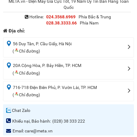
META.vn - Điện Máy Giá Cực Tốt, 19 Năm Uy Tín Bán Hàng Toàn
Quốc
Hotline:
024.3568.6969
Phía Bắc & Trung
028.38.3333.66
Phía Nam
Địa chỉ:
56 Duy Tân, P. Cầu Giấy, Hà Nội
(
Chỉ đường)
20A Cộng Hòa, P. Bảy Hiền, TP. HCM
(
Chỉ đường)
716-718 Điện Biên Phủ, P. Vườn Lài, TP. HCM
(
Chỉ đường)
Chat Zalo
Khiếu nại, Bảo hành:
(028) 38 333 222
Email:
care@meta.vn