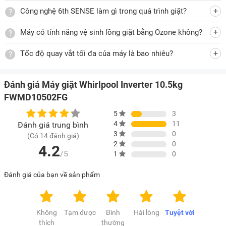
Động cơ inverter tiết kiệm điện
Công nghệ 6th SENSE làm gì trong quá trình giặt?
Máy giặt lồng ngang sử dụng động cơ truyền động trực tiếp
Máy có tính năng vệ sinh lồng giặt bằng Ozone không?
bền bỉ và êm ái với độ ồn thấp dưới 69dB. Ngoài ra máy còn
được tích hợp công nghệ Zen Direct Drive Inverter thay đổi
Tốc độ quay vắt tối đa của máy là bao nhiêu?
tốc độ thông minh tùy theo khối lượng quần áo giặt để tiết
kiệm điện năng.
Đánh giá Máy giặt Whirlpool Inverter 10.5kg
FWMD10502FG
Máy giặt cửa trước tiết kiệm điện
5
3
Máy giặt Whirlpool Inverter FWMD10502FG được cấp tem
4
11
Đánh giá trung bình
3
0
(Có 14 đánh giá)
năng lượng chuẩn 5 sao nên tiêu thụ điện năng thấp chỉ
2
0
4.2
36.6 Wh/kg nên gia đình bạn không phải lo lắng khi sử dụng
/5
1
0
máy.
Đánh giá của bạn về sản phẩm
Có khóa trẻ em
Máy giặt trang bị tính năng khóa trẻ em sẽ vô hiệu hóa bảng
điều khiển để phòng tránh tình huống trẻ em nghịch ngợm
Không
Tạm được
Bình
Hài lòng
Tuyệt vời
làm thay đổi chế độ cài đặt trên bảng điều khiển hay mở cửa
thích
thường