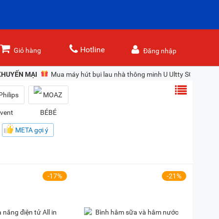
Hotline
Giỏ hàng
Đăng nhập
KHUYẾN MẠI
Mua máy hút bụi lau nhà thông minh U Ultty SCW18 gi
META gợi ý
-17%
-21%