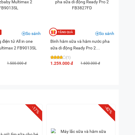
So sánh
So sánh
điện tử All in one
Bình hâm sữa và hâm nước pha
ultimax 2 FB9013SL
sữa di động Ready Pro 2
FB3827FD
(1)
1.259.000 đ
1.500.000 đ
1.600.000 đ
-17%
-42%