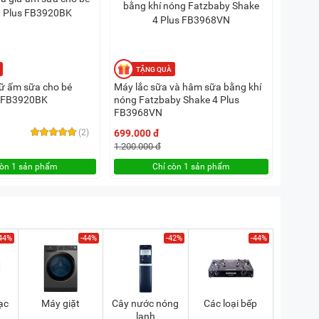
iữ ấm sữa cho bé
Máy lắc sữa và hâm sữa bằng khí
s FB3920BK
nóng Fatzbaby Shake 4 Plus
FB3968VN
(2)
699.000 đ
1.200.000 đ
còn 1 sản phẩm
Chỉ còn 1 sản phẩm
44%
-44%
-42%
-44%
ạc
Máy giặt
Cây nước nóng
Các loại bếp
lạnh