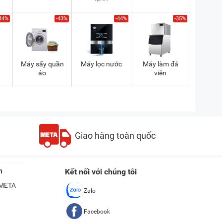
44%
-43%
-44%
-35%
a
Máy sấy quần
Máy lọc nước
Máy làm đá
áo
viên
Giao hàng toàn quốc
n
Kết nối với chúng tôi
ề META
Zalo
Facebook