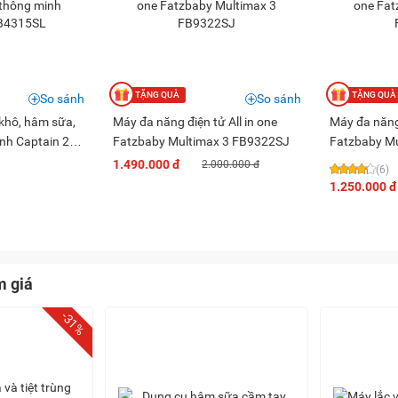
So sánh
So sánh
 khô, hâm sữa,
Máy đa năng điện tử All in one
Máy đa năng 
nh Captain 2
Fatzbaby Multimax 3 FB9322SJ
Fatzbaby M
1.490.000 đ
2.000.000 đ
(6)
1.250.000 đ
m giá
-31%