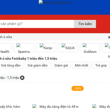
nh ủ sữa
 ủ sữa Fatzbaby 1 triệu đến 1,5 triệu
Giá tăng dần
Giá giảm dần
Giảm giá
Mới nhất
Trả góp
riệu - 1,5 triệu
-26%