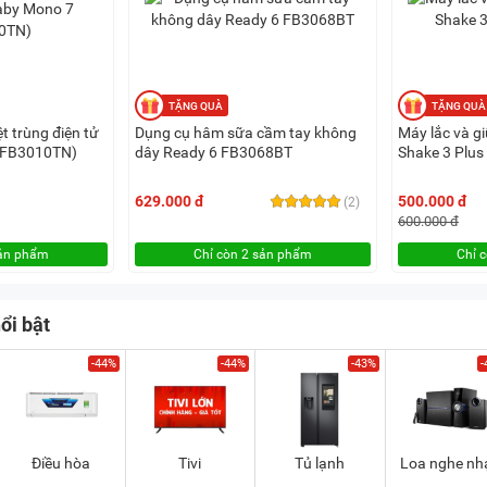
t trùng điện tử
Dụng cụ hâm sữa cầm tay không
Máy lắc và g
(FB3010TN)
dây Ready 6 FB3068BT
Shake 3 Plu
629.000 đ
500.000 đ
(2)
600.000 đ
sản phẩm
Chỉ còn 2 sản phẩm
Chỉ 
ổi bật
-44%
-44%
-43%
-
Điều hòa
Tivi
Tủ lạnh
Loa nghe nh