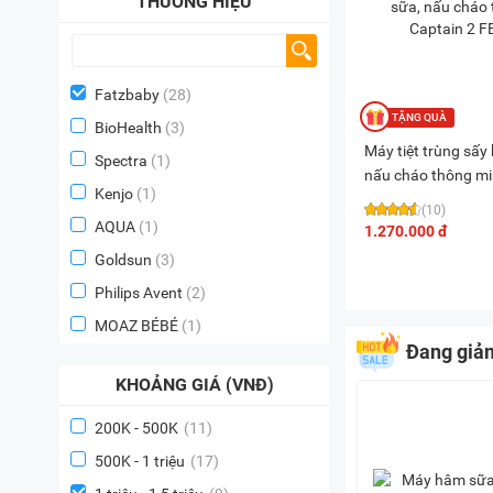
THƯƠNG HIỆU
Fatzbaby
(28)
BioHealth
(3)
Máy tiệt trùng sấy
Spectra
(1)
nấu cháo thông mi
Kenjo
(1)
FB4315SL
(10)
AQUA
(1)
1.270.000 đ
Goldsun
(3)
Philips Avent
(2)
MOAZ BÉBÉ
(1)
Đang giả
KHOẢNG GIÁ (VNĐ)
200K - 500K
(11)
500K - 1 triệu
(17)