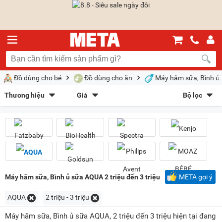
Đồ dùng cho bé
Đồ dùng cho ăn
Máy hâm sữa, Bình ủ
Thương hiệu
Giá
Bộ lọc
Fatzbaby
(28)
BioHealth
(3)
Sắp xếp theo
Spectra
(1)
Kenjo
(1)
Bán chạy nhất
Giá tăng dần
Giá giảm dần
Giảm giá
AQUA
(1)
Goldsun
(3)
Philips Avent
(2)
MOAZ BÉBÉ
(1)
Mới nhất
Trả góp
META gợi ý
Kiểu hiển thị
Máy hâm sữa, Bình ủ sữa AQUA 2 triệu đến 3 triệu
META gợi ý
Dạng lưới
Danh sách
AQUA
2 triệu - 3 triệu
Chọn khoảng giá
Máy hâm sữa, Bình ủ sữa AQUA, 2 triệu đến 3 triệu hiện tại đang