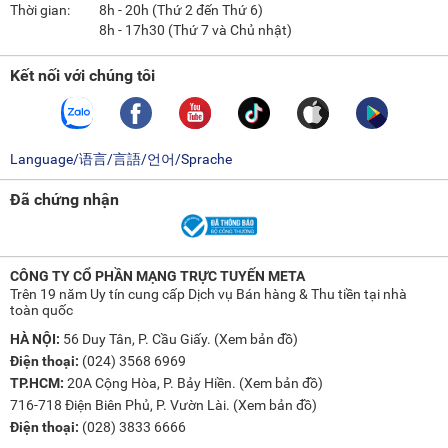
Thời gian:
8h - 20h (Thứ 2 đến Thứ 6)
8h - 17h30 (Thứ 7 và Chủ nhật)
Kết nối với chúng tôi
Language/语言/言語/언어/Sprache
Đã chứng nhận
CÔNG TY CỔ PHẦN MẠNG TRỰC TUYẾN META
Trên 19 năm Uy tín cung cấp Dịch vụ Bán hàng & Thu tiền tại nhà
toàn quốc
HÀ NỘI:
56 Duy Tân, P. Cầu Giấy. (
Xem bản đồ
)
Điện thoại:
(024) 3568 6969
TP.HCM:
20A Cộng Hòa, P. Bảy Hiền. (
Xem bản đồ
)
716-718 Điện Biên Phủ, P. Vườn Lài. (
Xem bản đồ
)
Điện thoại:
(028) 3833 6666