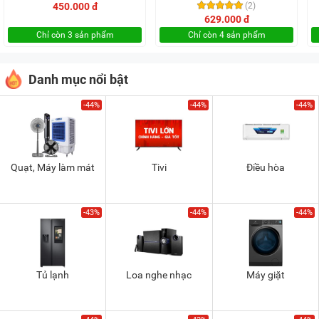
450.000 đ
(2)
629.000 đ
Chỉ còn 3 sản phẩm
Chỉ còn 4 sản phẩm
Danh mục nổi bật
-44%
-44%
-44%
Quạt, Máy làm mát
Tivi
Điều hòa
-43%
-44%
-44%
Tủ lạnh
Loa nghe nhạc
Máy giặt