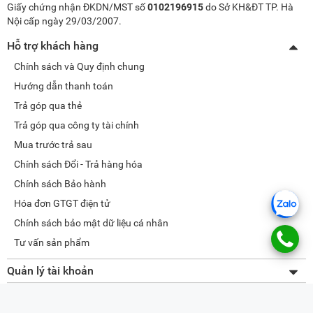
Giấy chứng nhận ĐKDN/MST số
0102196915
do Sở KH&ĐT TP. Hà
Nội cấp ngày 29/03/2007.
Hỗ trợ khách hàng
Chính sách và Quy định chung
Hướng dẫn thanh toán
Trả góp qua thẻ
Trả góp qua công ty tài chính
Mua trước trả sau
Chính sách Đổi - Trả hàng hóa
Chính sách Bảo hành
Hóa đơn GTGT điện tử
Chính sách bảo mật dữ liệu cá nhân
Tư vấn sản phẩm
Quản lý tài khoản
Thay đổi thông tin
Về META.vn
Lấy lại mật khẩu