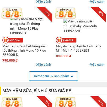
So sánh
So sánh
-21%
-40%
Máy hâm sữa & tiệt trùng siêu
Máy đa năng điện tử Fatzbaby
tốc thông minh Mono 15 Plus
Mini Multi 1 FB9272BT
FB3006LD
899.000 đ
790.000 đ
So sánh
So sánh
Xem thêm
32
sản phẩm
MÁY HÂM SỮA, BÌNH Ủ SỮA GIÁ RẺ
-31%
-17%