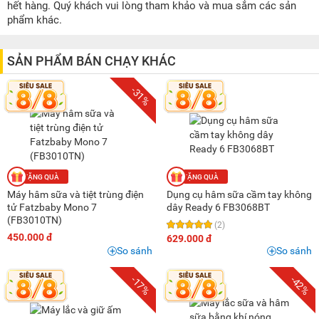
200K - 500K
(11)
hết hàng. Quý khách vui lòng tham khảo và mua sắm các sản
phẩm khác.
500K - 1 triệu
(17)
1 triệu - 1,5 triệu
(9)
SẢN PHẨM BÁN CHẠY KHÁC
1,5 triệu - 2 triệu
(2)
2 triệu - 3 triệu
(1)
-31%
Máy hâm sữa và tiệt trùng điện
Dụng cụ hâm sữa cầm tay không
tử Fatzbaby Mono 7
dây Ready 6 FB3068BT
(FB3010TN)
(2)
450.000 đ
629.000 đ
So sánh
So sánh
-17%
-42%