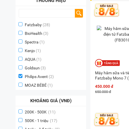
THƯƠNG HIỆU
Fatzbaby
(28)
BioHealth
(3)
Spectra
(1)
Kenjo
(1)
AQUA
(1)
Goldsun
(3)
Máy hâm sữa và tiệ
Philips Avent
(2)
Fatzbaby Mono 7 
MOAZ BÉBÉ
(1)
450.000 đ
650.000 đ
KHOẢNG GIÁ (VNĐ)
200K - 500K
(11)
500K - 1 triệu
(17)