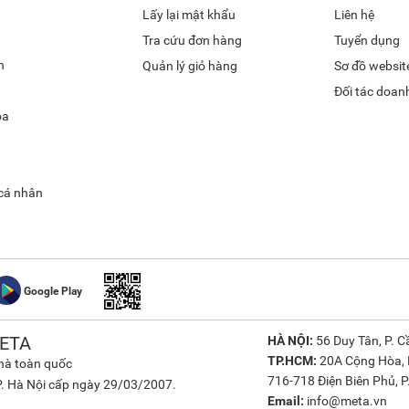
Lấy lại mật khẩu
Liên hệ
Tra cứu đơn hàng
Tuyển dụng
h
Quản lý giỏ hàng
Sơ đồ websit
Đối tác doan
óa
 cá nhân
Google Play
ETA
HÀ NỘI:
56 Duy Tân, P. Cầ
TP.HCM:
20A Cộng Hòa, P
nhà toàn quốc
716-718 Điện Biên Phủ, P.
. Hà Nội cấp ngày 29/03/2007.
Email:
info@meta.vn