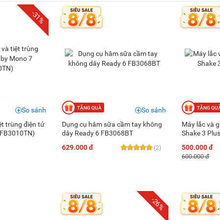
-31%
So sánh
So sánh
t trùng điện tử
Dụng cụ hâm sữa cầm tay không
Máy lắc và 
(FB3010TN)
dây Ready 6 FB3068BT
Shake 3 Pl
629.000 đ
500.000 đ
(2)
600.000 đ
-26%