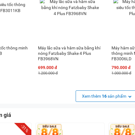
tốc thông minh
Máy lắc sữa và hâm sữa bằng khí
Máy hâm sữa 
B
nóng Fatzbaby Shake 4 Plus
thông minh 
FB3968VN
FB3006LD
699.000 đ
790.000 đ
1.200.000 đ
1.000.000 đ
Xem thêm
16
sản phẩm
m giá
-31%