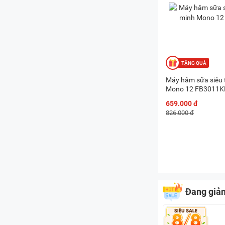
Máy hâm sữa siêu 
Mono 12 FB3011K
659.000 đ
826.000 đ
Đang giả