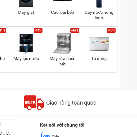
Máy giặt
Các loại bếp
Cây nước nóng
lạnh
41%
-44%
-44%
-40%
phê
Máy lọc nước
Máy rửa chén
Tủ đông
bát
Giao hàng toàn quốc
n
Kết nối với chúng tôi
ề META
Zalo