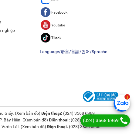
Facebook
e
Youtube
h nghiệp
Tiktok
Language/语言/言語/언어/Sprache
u Giấy. (
Xem bản đồ
)
Điện thoại:
(024) 3568 6969
(024) 3568 6969
. Bảy Hiền. (
Xem bản đồ
)
Điện thoại:
(028) 3833 6666
 Vườn Lài. (
Xem bản đồ
)
Điện thoại:
(028) 3833 6666