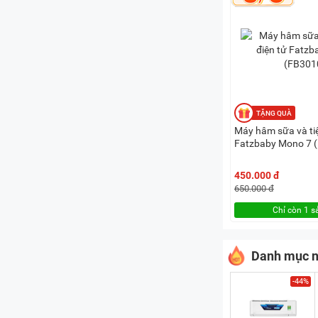
Máy hâm sữa và tiệ
Fatzbaby Mono 7 
450.000 đ
650.000 đ
Chỉ còn 1 
Danh mục n
-44%