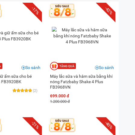
-17%
-42%
So sánh
So sánh
giữ ấm sữa cho bé
Máy lắc sữa và hâm sữa bằng khí
us FB3920BK
nóng Fatzbaby Shake 4 Plus
FB3968VN
(2)
699.000 đ
1.200.000 đ
-21%
-40%