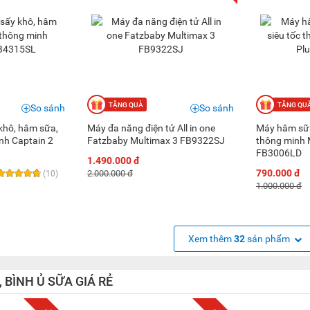
So sánh
So sánh
 khô, hâm sữa,
Máy đa năng điện tử All in one
Máy hâm sữa 
nh Captain 2
Fatzbaby Multimax 3 FB9322SJ
thông minh 
FB3006LD
1.490.000 đ
790.000 đ
2.000.000 đ
(10)
1.000.000 đ
Xem thêm
32
sản phẩm
 BÌNH Ủ SỮA GIÁ RẺ