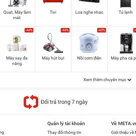
Quạt, Máy làm
Tivi
Loa nghe nhạc
Tủ lạnh
mát
-44%
-44%
-43%
-
Máy xay đa
Máy hút bụi
Nồi cơm điện
Máy pha cà 
năng
Xem thêm chuyên mục
Đổi trả trong 7 ngày
Quản lý tài khoản
Về META.v
ng
Thay đổi thông tin
Giới thiệu v