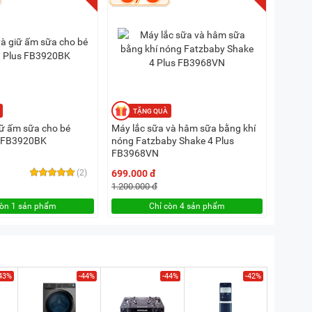
iữ ấm sữa cho bé
Máy lắc sữa và hâm sữa bằng khí
s FB3920BK
nóng Fatzbaby Shake 4 Plus
FB3968VN
(2)
699.000 đ
1.200.000 đ
còn 1 sản phẩm
Chỉ còn 4 sản phẩm
43%
-44%
-44%
-42%