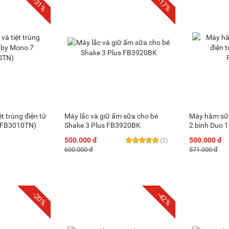
-31%
-17%
t trùng điện tử
Máy lắc và giữ ấm sữa cho bé
Máy hâm sữa 
(FB3010TN)
Shake 3 Plus FB3920BK
2 bình Duo 
500.000 đ
500.000 đ
(2)
600.000 đ
571.000 đ
-20%
-42%