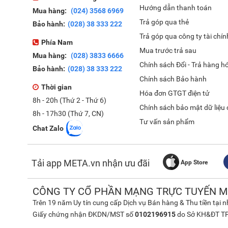
Hướng dẫn thanh toán
Mua hàng:
(024) 3568 6969
Trả góp qua thẻ
Bảo hành:
(028) 38 333 222
Trả góp qua công ty tài chín
Phía Nam
Mua trước trả sau
Mua hàng:
(028) 3833 6666
Chính sách Đổi - Trả hàng h
Bảo hành:
(028) 38 333 222
Chính sách Bảo hành
Thời gian
Hóa đơn GTGT điện tử
8h - 20h (Thứ 2 - Thứ 6)
Chính sách bảo mật dữ liệu
8h - 17h30 (Thứ 7, CN)
Tư vấn sản phẩm
Chat Zalo
Tải app META.vn nhận ưu đãi
App Store
CÔNG TY CỔ PHẦN MẠNG TRỰC TUYẾN M
Trên 19 năm Uy tín cung cấp Dịch vụ Bán hàng & Thu tiền tại 
Giấy chứng nhận ĐKDN/MST số
0102196915
do Sở KH&ĐT TP