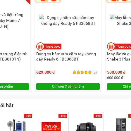
t trùng điện tử
Dụng cụ hâm sữa cầm tay không
Máy lắc và g
(FB3010TN)
dây Ready 6 FB3068BT
Shake 3 Plu
629.000 đ
500.000 đ
(2)
600.000 đ
sản phẩm
Chỉ còn 3 sản phẩm
Chỉ 
ổi bật
-44%
-44%
-44%
-