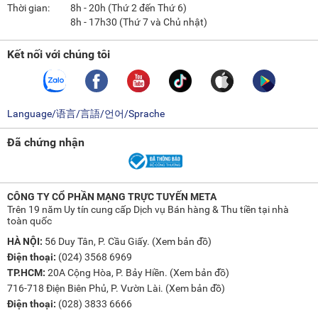
Thời gian:
8h - 20h (Thứ 2 đến Thứ 6)
8h - 17h30 (Thứ 7 và Chủ nhật)
Kết nối với chúng tôi
Language/语言/言語/언어/Sprache
Đã chứng nhận
CÔNG TY CỔ PHẦN MẠNG TRỰC TUYẾN META
Trên 19 năm Uy tín cung cấp Dịch vụ Bán hàng & Thu tiền tại nhà
toàn quốc
HÀ NỘI:
56 Duy Tân, P. Cầu Giấy. (
Xem bản đồ
)
Điện thoại:
(024) 3568 6969
TP.HCM:
20A Cộng Hòa, P. Bảy Hiền. (
Xem bản đồ
)
716-718 Điện Biên Phủ, P. Vườn Lài. (
Xem bản đồ
)
Điện thoại:
(028) 3833 6666