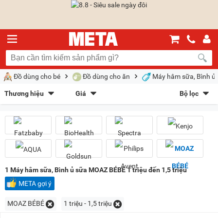
Đồ dùng cho bé
Đồ dùng cho ăn
Máy hâm sữa, Bình ủ
Thương hiệu
Giá
Bộ lọc
Fatzbaby
(28)
BioHealth
(3)
Sắp xếp theo
Spectra
(1)
Kenjo
(1)
Bán chạy nhất
Giá tăng dần
Giá giảm dần
Giảm giá
AQUA
(1)
Goldsun
(3)
Philips Avent
(2)
MOAZ BÉBÉ
(1)
Mới nhất
Trả góp
META gợi ý
Kiểu hiển thị
1
Máy hâm sữa, Bình ủ sữa MOAZ BÉBÉ 1 triệu đến 1,5 triệu
Dạng lưới
Danh sách
META gợi ý
Chọn khoảng giá
MOAZ BÉBÉ
1 triệu - 1,5 triệu