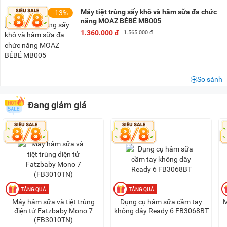
200K - 500K
(11)
Máy tiệt trùng sấy khô và hâm sữa đa chức
-13%
500K - 1 triệu
(17)
năng MOAZ BÉBÉ MB005
1 triệu - 1,5 triệu
(9)
1.360.000 đ
1.565.000 đ
1,5 triệu - 2 triệu
(2)
2 triệu - 3 triệu
(1)
So sánh
Đang giảm giá
Máy hâm sữa và tiệt trùng
Dụng cụ hâm sữa cầm tay
M
điện tử Fatzbaby Mono 7
không dây Ready 6 FB3068BT
(FB3010TN)