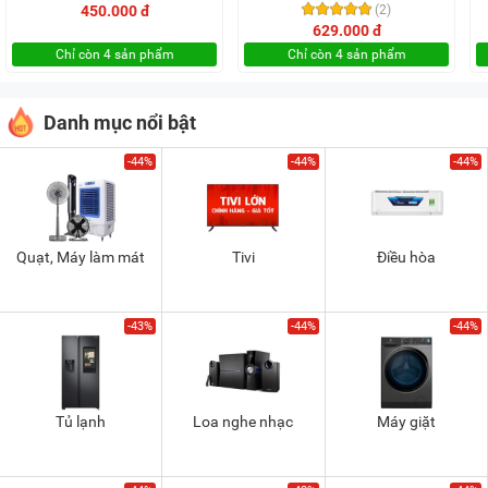
450.000 đ
(2)
629.000 đ
Chỉ còn 4 sản phẩm
Chỉ còn 4 sản phẩm
Danh mục nổi bật
-44%
-44%
-44%
Quạt, Máy làm mát
Tivi
Điều hòa
-43%
-44%
-44%
Tủ lạnh
Loa nghe nhạc
Máy giặt