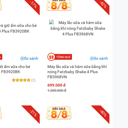
-17%
-42%
So sánh
So sánh
giữ ấm sữa cho bé
Máy lắc sữa và hâm sữa bằng khí
us FB3920BK
nóng Fatzbaby Shake 4 Plus
FB3968VN
(2)
699.000 đ
1.200.000 đ
-21%
-40%