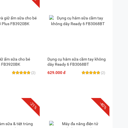
giữ ấm sữa cho bé
Dụng cụ hâm sữa cầm tay không
us FB3920BK
dây Ready 6 FB3068BT
629.000 đ
(2)
(2)
-21%
-40%