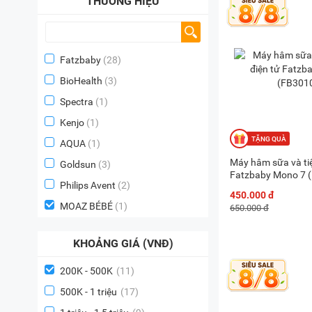
THƯƠNG HIỆU
Fatzbaby
(28)
BioHealth
(3)
Spectra
(1)
Kenjo
(1)
AQUA
(1)
Máy hâm sữa và tiệ
Goldsun
(3)
Fatzbaby Mono 7 
Philips Avent
(2)
450.000 đ
MOAZ BÉBÉ
(1)
650.000 đ
KHOẢNG GIÁ (VNĐ)
200K - 500K
(11)
500K - 1 triệu
(17)