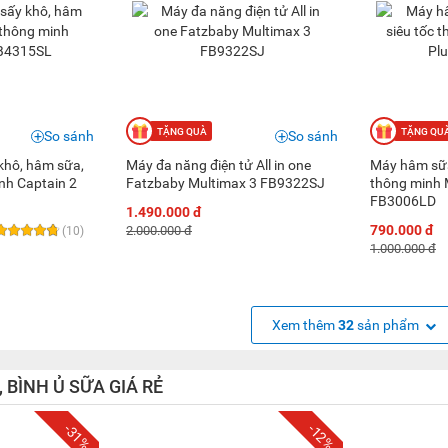
So sánh
So sánh
 khô, hâm sữa,
Máy đa năng điện tử All in one
Máy hâm sữa 
nh Captain 2
Fatzbaby Multimax 3 FB9322SJ
thông minh 
FB3006LD
1.490.000 đ
790.000 đ
2.000.000 đ
(10)
1.000.000 đ
Xem thêm
32
sản phẩm
 BÌNH Ủ SỮA GIÁ RẺ
-31%
-12%