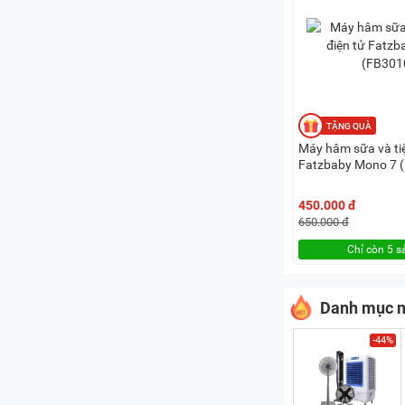
Máy hâm sữa và tiệ
Fatzbaby Mono 7 
450.000 đ
650.000 đ
Chỉ còn 5 
Danh mục n
-44%