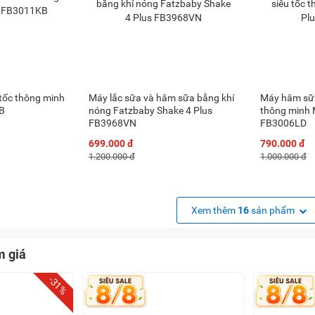
tốc thông minh
Máy lắc sữa và hâm sữa bằng khí
Máy hâm sữa 
B
nóng Fatzbaby Shake 4 Plus
thông minh 
FB3968VN
FB3006LD
699.000 đ
790.000 đ
1.200.000 đ
1.000.000 đ
Xem thêm
16
sản phẩm
m giá
-31%