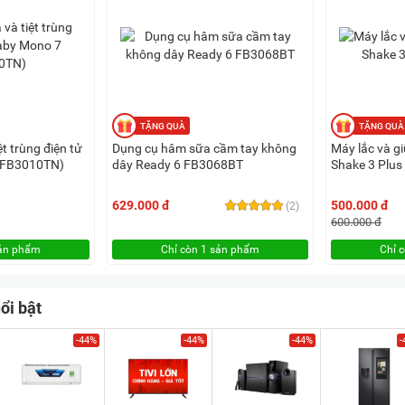
t trùng điện tử
Dụng cụ hâm sữa cầm tay không
Máy lắc và g
(FB3010TN)
dây Ready 6 FB3068BT
Shake 3 Plu
629.000 đ
500.000 đ
(2)
600.000 đ
sản phẩm
Chỉ còn 1 sản phẩm
Chỉ 
ổi bật
-44%
-44%
-44%
-