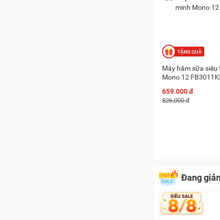
Máy hâm sữa siêu 
Mono 12 FB3011K
659.000 đ
826.000 đ
Đang giả