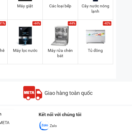
Máy giặt
Các loại bếp
Cây nước nóng
lạnh
41%
-44%
-44%
-40%
phê
Máy lọc nước
Máy rửa chén
Tủ đông
bát
Giao hàng toàn quốc
n
Kết nối với chúng tôi
ề META
Zalo