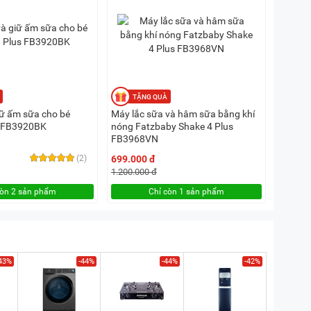
iữ ấm sữa cho bé
Máy lắc sữa và hâm sữa bằng khí
s FB3920BK
nóng Fatzbaby Shake 4 Plus
FB3968VN
(2)
699.000 đ
1.200.000 đ
còn 2 sản phẩm
Chỉ còn 1 sản phẩm
43%
-44%
-44%
-42%