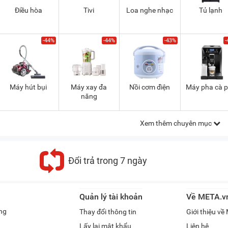
Điều hòa
Tivi
Loa nghe nhạc
Tủ lạnh
-44%
-44%
-43%
-
Máy hút bụi
Máy xay đa
Nồi cơm điện
Máy pha cà 
năng
Xem thêm chuyên mục
Đổi trả trong 7 ngày
Quản lý tài khoản
Về META.v
ng
Thay đổi thông tin
Giới thiệu v
Lấy lại mật khẩu
Liên hệ