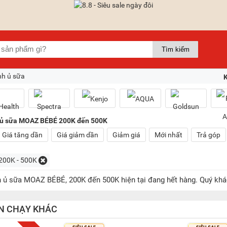
nh ủ sữa
 ủ sữa MOAZ BÉBÉ 200K đến 500K
Giá tăng dần
Giá giảm dần
Giảm giá
Mới nhất
Trả góp
200K - 500K
 ủ sữa MOAZ BÉBÉ, 200K đến 500K hiện tại đang hết hàng. Quý kh
N CHẠY KHÁC