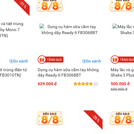
-31%
So sánh
So sánh
t trùng điện tử
Dụng cụ hâm sữa cầm tay không
Máy lắc và 
(FB3010TN)
dây Ready 6 FB3068BT
Shake 3 Pl
629.000 đ
500.000 đ
(2)
600.000 đ
-26%