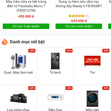
Máy hâm sữa và tiệt trùng
Dụng cụ hâm sữa cầm tay
M
điện tử Fatzbaby Mono 7
không dây Ready 6 FB3068BT
(FB3010TN)
450.000 đ
(2)
629.000 đ
Chỉ còn 5 sản phẩm
Chỉ còn 4 sản phẩm
Danh mục nổi bật
-44%
-43%
-44%
Quạt, Máy làm mát
Tủ lạnh
Tivi
-44%
-44%
-44%
Loa nghe nhạc
Điều hòa
Máy giặt