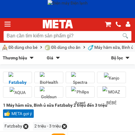
Đồ dùng cho bé
Đồ dùng cho ăn
Máy hâm sữa, Bình ủ
Thương hiệu
Giá
Bộ lọc
Fatzbaby
(28)
BioHealth
(3)
Sắp xếp theo
Spectra
(1)
Kenjo
(1)
Bán chạy nhất
Giá tăng dần
Giá giảm dần
Giảm giá
AQUA
(1)
Goldsun
(3)
Philips Avent
(2)
MOAZ BÉBÉ
(1)
Mới nhất
Trả góp
META gợi ý
Kiểu hiển thị
1
Máy hâm sữa, Bình ủ sữa Fatzbaby 2 triệu đến 3 triệu
Dạng lưới
Danh sách
META gợi ý
Chọn khoảng giá
Fatzbaby
2 triệu - 3 triệu