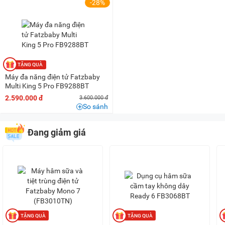
200K - 500K
(11)
-28%
500K - 1 triệu
(17)
1 triệu - 1,5 triệu
(9)
1,5 triệu - 2 triệu
(2)
2 triệu - 3 triệu
(1)
Máy đa năng điện tử Fatzbaby
Multi King 5 Pro FB9288BT
2.590.000 đ
3.600.000 đ
So sánh
Đang giảm giá