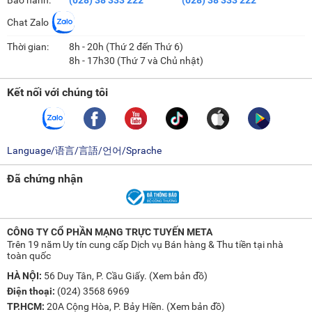
Chat Zalo
Thời gian:
8h - 20h (Thứ 2 đến Thứ 6)
8h - 17h30 (Thứ 7 và Chủ nhật)
Kết nối với chúng tôi
Language/语言/言語/언어/Sprache
Đã chứng nhận
CÔNG TY CỔ PHẦN MẠNG TRỰC TUYẾN META
Trên 19 năm Uy tín cung cấp Dịch vụ Bán hàng & Thu tiền tại nhà
toàn quốc
HÀ NỘI:
56 Duy Tân, P. Cầu Giấy. (
Xem bản đồ
)
Điện thoại:
(024) 3568 6969
TP.HCM:
20A Cộng Hòa, P. Bảy Hiền. (
Xem bản đồ
)