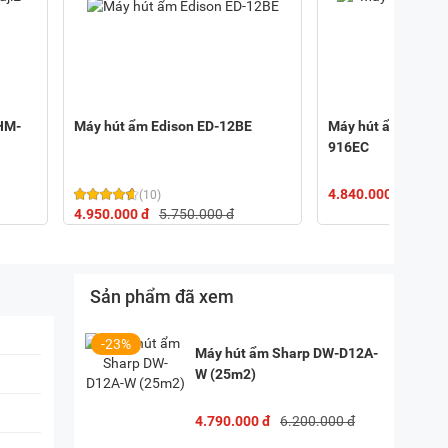
 HM-
Máy hút ẩm Edison ED-12BE
Máy hút ẩm dân dụ
916EC
4.840.000 đ
(10)
4.950.000 đ
5.750.000 đ
Sản phẩm đã xem
-23%
Máy hút ẩm Sharp DW-D12A-
W (25m2)
4.790.000 đ
6.200.000 đ