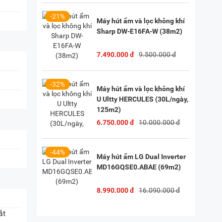
-21%
Máy hút ẩm và lọc không khí
Sharp DW-E16FA-W (38m2)
7.490.000 đ
9.500.000 đ
-32%
Máy hút ẩm và lọc không khí
U Ultty HERCULES (30L/ngày,
125m2)
6.750.000 đ
10.000.000 đ
-44%
Máy hút ẩm LG Dual Inverter
MD16GQSE0.ABAE (69m2)
8.990.000 đ
16.090.000 đ
ắt