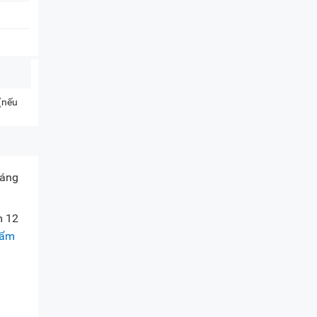
 (nếu
dáng
m 12
 ẩm