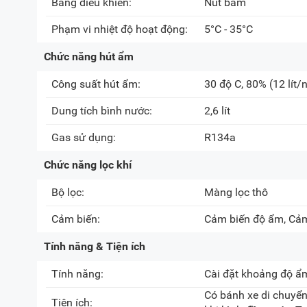
Bảng điều khiển:
Nút bấm
Phạm vi nhiệt độ hoạt động:
5°C - 35°C
Chức năng hút ẩm
Công suất hút ẩm:
30 độ C, 80%
(12 lít/
Dung tích bình nước:
2,6 lít
Gas sử dụng:
R134a
Chức năng lọc khí
Bộ lọc:
Màng lọc thô
Cảm biến:
Cảm biến độ ẩm, Cảm
Tính năng & Tiện ích
Tính năng:
Cài đặt khoảng độ ẩm
Có bánh xe di chuyển
Tiện ích: