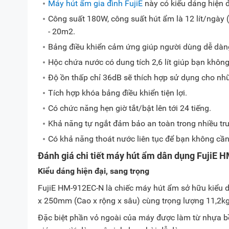
Máy hút ẩm gia đình FujiE
này có kiểu dáng hiện đạ
Công suất 180W, công suất hút ẩm là 12 lít/ngày 
- 20m2.
Bảng điều khiển cảm ứng giúp người dùng dễ dàng
Hộc chứa nước có dung tích 2,6 lít giúp bạn không
Độ ồn thấp chỉ 36dB sẽ thích hợp sử dụng cho nhữ
Tích hợp khóa bảng điều khiển tiện lợi.
Có chức năng hẹn giờ tắt/bật lên tới 24 tiếng.
Khả năng tự ngắt đảm bảo an toàn trong nhiều tr
Có khả năng thoát nước liên tục để bạn không cầ
Đánh giá chi tiết máy hút ẩm dân dụng FujiE
Kiểu dáng hiện đại, sang trọng
FujiE HM-912EC-N là chiếc máy hút ẩm sở hữu kiểu 
x 250mm (Cao x rộng x sâu) cùng trọng lượng 11,2kg
Đặc biệt phần vỏ ngoài của máy được làm từ nhựa bền