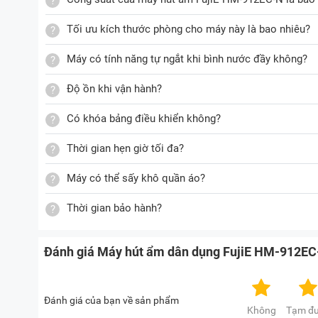
Chức năng khóa bảng điều khiển
Tối ưu kích thước phòng cho máy này là bao nhiêu?
Đặc biệt chiếc máy hút ẩm gia đình FujiE này còn đ
khi kích hoạt tính năng này, bảng điều khiển của máy 
Máy có tính năng tự ngắt khi bình nước đầy không?
ngợm, bấm lung tung.
Chức năng sấy quần áo
Độ ồn khi vận hành?
Bên cạnh khả năng hút ẩm, bạn có thể tận dụng thiế
Có khóa bảng điều khiển không?
kéo dài hoặc tiết trời nồm ẩm. Nhờ vậy quần áo sẽ 
Thời gian hẹn giờ tối đa?
Vận hành êm ái với độ ổn từ 36 - 40dB
Máy hút ẩm dân dụng FujiE HM-912EC-N hoạt động êm 
Máy có thể sấy khô quần áo?
dụng cho những không gian cần sự yên tĩnh như phòn
Thời gian bảo hành?
Tích hợp màng lọc để làm sạch không khí
Đánh giá Máy hút ẩm dân dụng FujiE HM-912E
Sản phẩm cũng được trang bị màng lọc thô nhằm loại
thêm thoáng sạch, an toàn cho sức khỏe của người 
Đánh giá của bạn về sản phẩm
Bảng điều khiển cảm ứng giúp sử dụng dễ dàng
Không
Tạm đ