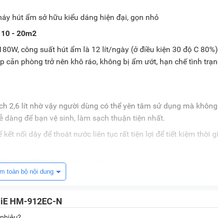
ừ 10 - 20m2
80W, công suất hút ẩm là 12 lít/ngày (ở điều kiện 30 độ C 80%)
 căn phòng trở nên khô ráo, không bị ẩm ướt, hạn chế tình trạ
ích 2,6 lít nhờ vậy người dùng có thể yên tâm sử dụng mà không
ễ dàng để bạn vệ sinh, làm sạch thuận tiện nhất.
t nối dây để thoát nước liên tục rất tiện lợi để tiết kiệm thời g
m toàn bộ nội dung
 với thời gian lên tới 24 tiếng để bạn chủ động thời gian bật/t
ujiE HM-912EC-N
nhiêu?