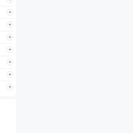
đó
ghịch
ưa
.
òng