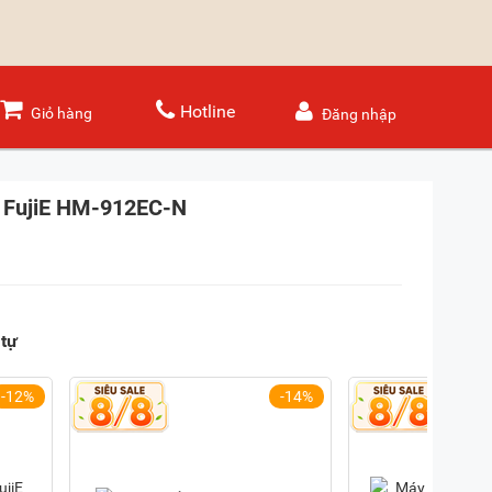
Hotline
Giỏ hàng
Đăng nhập
 FujiE HM-912EC-N
tự
-12%
-14%