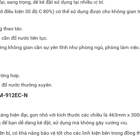
i, sang trọng, dễ kê đặt sử dụng tại nhiều vị trí.
(ở điều kiện 30 độ C 80%) có thể sử dụng được cho không gian t
 thao tác.
 cần đổ nước liên tục.
ng không gian cần sự yên tĩnh như phòng ngủ, phòng làm việc.
ường hợp.
n đổ nước thường xuyên.
 HM-912EC-N
dáng hiện đại, gọn nhỏ với kích thước các chiều là 463mm x 3
 để bạn dễ dàng kê đặt, sử dụng mà không gây vướng víu.
 bỉ, có khả năng bảo vệ tốt cho các linh kiện bên trong đồng t