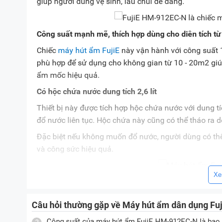
giúp người dùng vệ sinh, lau chùi dễ dàng.
Công suất mạnh mẽ, thích hợp dùng cho diên tích t
Chiếc
máy hút ẩm FujiE
này vận hành với công suất 1
phù hợp để sử dụng cho không gian từ 10 - 20m2 giúp
ẩm mốc hiệu quả.
Có hộc chứa nước dung tích 2,6 lít
Thiết bị này được tích hợp hộc chứa nước với dung t
đổ nước liên tục. Hộc chứa này cũng có thể tháo ra d
Đặc biệt nếu không muốn đổ nước, người dùng có thể kế
và công sức hiệu quả.
Xe
Chức năng hẹn giờ bật/tắt lên tới 24 tiếng
FujiE HM-912EC-N còn được tích hợp chức năng hẹn giờ
Câu hỏi thường gặp về Máy hút ẩm dân dụng F
thiết bị nhằm hạn chế tình trạng bỏ quên.
Công suất của máy hút ẩm FujiE HM-912EC-N là bao 