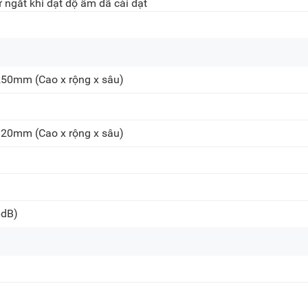
 ngắt khi đạt độ ẩm đã cài đặt
 250mm
(Cao x rộng x sâu)
 320mm
(Cao x rộng x sâu)
6dB)