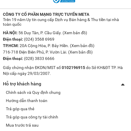
CÔNG TY CỔ PHẦN MẠNG TRỰC TUYẾN META
Trên 19 năm Uy tín cung cấp Dịch vụ Bán hàng & Thu tiền tại nhà
toàn quốc
HÀ NỘI:
56 Duy Tân, P. Cầu Giấy. (
Xem bản đồ
)
Điện thoại:
(024) 3568 6969
TP.HCM:
20A Cộng Hòa, P. Bảy Hiền. (
Xem bản đồ
)
716-718 Điện Biên Phủ, P. Vườn Lài. (
Xem bản đồ
)
Điện thoại:
(028) 3833 6666
Giấy chứng nhận ĐKDN/MST số
0102196915
do Sở KH&ĐT TP. Hà
Nội cấp ngày 29/03/2007.
Hỗ trợ khách hàng
Chính sách và Quy định chung
Hướng dẫn thanh toán
Trả góp qua thẻ
Trả góp qua công ty tài chính
Mua trước trả sau