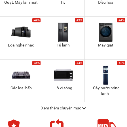
Quạt, Máy làm mát
Tivi
Điều hòa
-44%
-43%
-44%
Loa nghe nhạc
Tủ lạnh
Máy giặt
-44%
-44%
-42%
Các loại bếp
Lò vi sóng
Cây nước nóng
lạnh
Xem thêm chuyên mục