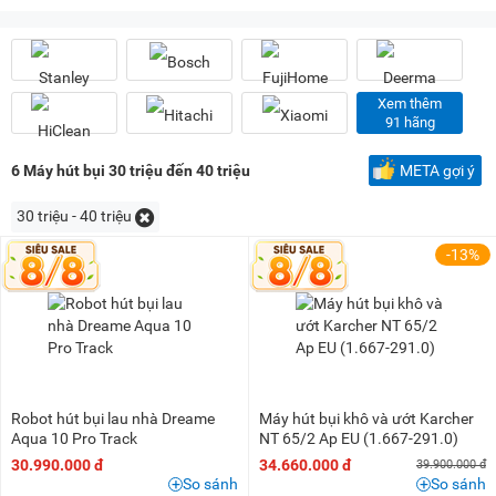
Dưới 100K
(1)
200K - 500K
(5)
500K - 1 triệu
(42)
1 triệu - 1,5 triệu
(47)
Xem thêm
91 hãng
1,5 triệu - 2 triệu
(50)
2 triệu - 3 triệu
(108)
6
Máy hút bụi 30 triệu đến 40 triệu
META gợi ý
3 triệu - 5 triệu
(151)
30 triệu - 40 triệu
5 triệu - 8 triệu
(141)
-13%
8 triệu - 10 triệu
(45)
10 triệu - 15 triệu
(84)
15 triệu - 20 triệu
(36)
20 triệu - 25 triệu
(21)
25 triệu - 30 triệu
(8)
Robot hút bụi lau nhà Dreame
Máy hút bụi khô và ướt Karcher
30 triệu - 40 triệu
(6)
Aqua 10 Pro Track
NT 65/2 Ap EU (1.667-291.0)
30.990.000 đ
34.660.000 đ
40 triệu - 50 triệu
(5)
39.900.000 đ
So sánh
So sánh