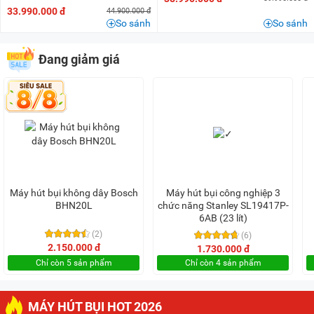
33.990.000 đ
44.900.000 đ
So sánh
So sánh
Đang giảm giá
Máy hút bụi không dây Bosch
Máy hút bụi công nghiệp 3
BHN20L
chức năng Stanley SL19417P-
6AB (23 lít)
(2)
(6)
2.150.000 đ
1.730.000 đ
Chỉ còn 5 sản phẩm
Chỉ còn 4 sản phẩm
MÁY HÚT BỤI HOT 2026