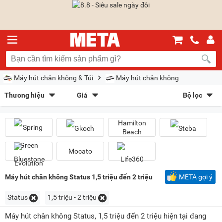
Máy hút chân không & Túi
Máy hút chân không
Thương hiệu
Giá
Bộ lọc
Spring Green Evolution
(9)
Gkoch
(1)
Sắp xếp theo
Hamilton Beach
(1)
Steba
(2)
Hamilton
Bán chạy nhất
Giá tăng dần
Giá giảm dần
Giảm giá
Bluestone
(1)
Mocato
(1)
Beach
Life360
(1)
Mới nhất
Trả góp
META gợi ý
Mocato
Kiểu hiển thị
Máy hút chân không Status 1,5 triệu đến 2 triệu
META gợi ý
Dạng lưới
Danh sách
Status
1,5 triệu - 2 triệu
Chọn khoảng giá
Máy hút chân không Status, 1,5 triệu đến 2 triệu hiện tại đang