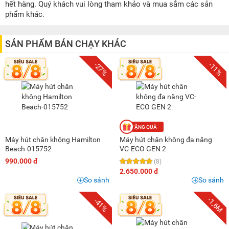
200K - 500K
(1)
hết hàng. Quý khách vui lòng tham khảo và mua sắm các sản
phẩm khác.
500K - 1 triệu
(2)
1 triệu - 1,5 triệu
(3)
SẢN PHẨM BÁN CHẠY KHÁC
1,5 triệu - 2 triệu
(1)
2 triệu - 3 triệu
(4)
-27%
-11%
3 triệu - 5 triệu
(2)
15 triệu - 20 triệu
(2)
Máy hút chân không Hamilton
Máy hút chân không đa năng
Beach-015752
VC-ECO GEN 2
990.000 đ
(8)
2.650.000 đ
So sánh
So sánh
-1,6M
-41%