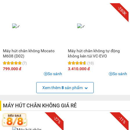
-280K
Máy hút chân không Mocato
Máy hút chân không tự động
M608 (D02)
không kén túi VC-EVO
(7)
(10)
799.000 đ
3.410.000 đ
So sánh
So sánh
Xem thêm
8
sản phẩm
MÁY HÚT CHÂN KHÔNG GIÁ RẺ
-27%
-11%