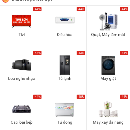
-44%
-44%
-44%
Tivi
Điều hòa
Quạt, Máy làm mát
-44%
-43%
-44%
Loa nghe nhạc
Tủ lạnh
Máy giặt
-44%
-40%
-44%
Các loại bếp
Tủ đông
Máy xay đa năng