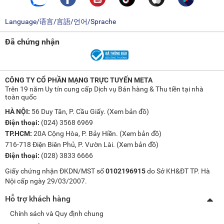
Language/语言/言語/언어/Sprache
Đã chứng nhận
CÔNG TY CỔ PHẦN MẠNG TRỰC TUYẾN META
Trên 19 năm Uy tín cung cấp Dịch vụ Bán hàng & Thu tiền tại nhà
toàn quốc
HÀ NỘI:
56 Duy Tân, P. Cầu Giấy. (
Xem bản đồ
)
Điện thoại:
(024) 3568 6969
TP.HCM:
20A Cộng Hòa, P. Bảy Hiền. (
Xem bản đồ
)
716-718 Điện Biên Phủ, P. Vườn Lài. (
Xem bản đồ
)
Điện thoại:
(028) 3833 6666
Giấy chứng nhận ĐKDN/MST số
0102196915
do Sở KH&ĐT TP. Hà
Nội cấp ngày 29/03/2007.
Hỗ trợ khách hàng
Chính sách và Quy định chung