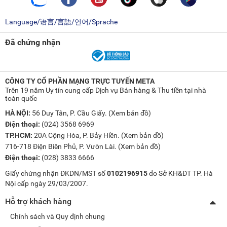
Language/语言/言語/언어/Sprache
Đã chứng nhận
CÔNG TY CỔ PHẦN MẠNG TRỰC TUYẾN META
Trên 19 năm Uy tín cung cấp Dịch vụ Bán hàng & Thu tiền tại nhà
toàn quốc
HÀ NỘI:
56 Duy Tân, P. Cầu Giấy. (
Xem bản đồ
)
Điện thoại:
(024) 3568 6969
TP.HCM:
20A Cộng Hòa, P. Bảy Hiền. (
Xem bản đồ
)
716-718 Điện Biên Phủ, P. Vườn Lài. (
Xem bản đồ
)
Điện thoại:
(028) 3833 6666
Giấy chứng nhận ĐKDN/MST số
0102196915
do Sở KH&ĐT TP. Hà
Nội cấp ngày 29/03/2007.
Hỗ trợ khách hàng
Chính sách và Quy định chung