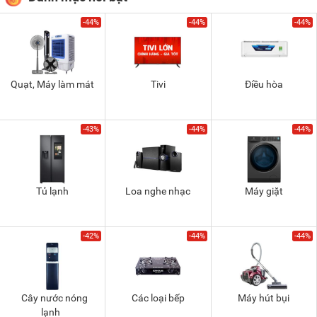
-44%
-44%
-44%
Quạt, Máy làm mát
Tivi
Điều hòa
-43%
-44%
-44%
Tủ lạnh
Loa nghe nhạc
Máy giặt
-42%
-44%
-44%
Cây nước nóng
Các loại bếp
Máy hút bụi
lạnh