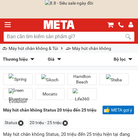
Máy hút chân không & Túi
Máy hút chân không
Thương hiệu
Giá
Bộ lọc
Spring Green Evolution
(9)
Gkoch
(1)
Sắp xếp theo
Hamilton Beach
(1)
Steba
(2)
Hamilton
Bán chạy nhất
Giá tăng dần
Giá giảm dần
Giảm giá
Bluestone
(1)
Mocato
(1)
Beach
Life360
(1)
Mới nhất
Trả góp
META gợi ý
Mocato
Kiểu hiển thị
Máy hút chân không Status 20 triệu đến 25 triệu
META gợi ý
Dạng lưới
Danh sách
Status
20 triệu - 25 triệu
Chọn khoảng giá
Máy hút chân không Status, 20 triệu đến 25 triệu hiện tại đang