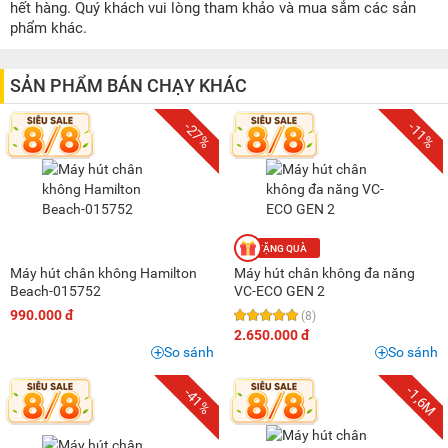
200K - 500K
(1)
hết hàng. Quý khách vui lòng tham khảo và mua sắm các sản
phẩm khác.
500K - 1 triệu
(2)
1 triệu - 1,5 triệu
(3)
SẢN PHẨM BÁN CHẠY KHÁC
1,5 triệu - 2 triệu
(1)
2 triệu - 3 triệu
(4)
-27%
-11%
3 triệu - 5 triệu
(2)
15 triệu - 20 triệu
(2)
Máy hút chân không Hamilton
Máy hút chân không đa năng
Beach-015752
VC-ECO GEN 2
990.000 đ
(8)
2.650.000 đ
So sánh
So sánh
-1,6M
-41%