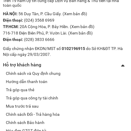
Trên 19 năm Uy tín cung cấp Dịch vụ Bán hàng & Thu tiền tại nhà
toàn quốc
HÀ NỘI:
56 Duy Tân, P. Cầu Giấy. (
Xem bản đồ
)
Điện thoại:
(024) 3568 6969
TP.HCM:
20A Cộng Hòa, P. Bảy Hiền. (
Xem bản đồ
)
716-718 Điện Biên Phủ, P. Vườn Lài. (
Xem bản đồ
)
Điện thoại:
(028) 3833 6666
Giấy chứng nhận ĐKDN/MST số
0102196915
do Sở KH&ĐT TP. Hà
Nội cấp ngày 29/03/2007.
Hỗ trợ khách hàng
Chính sách và Quy định chung
Hướng dẫn thanh toán
Trả góp qua thẻ
Trả góp qua công ty tài chính
Mua trước trả sau
Chính sách Đổi - Trả hàng hóa
Chính sách Bảo hành
Hóa đơn GTGT điện tử