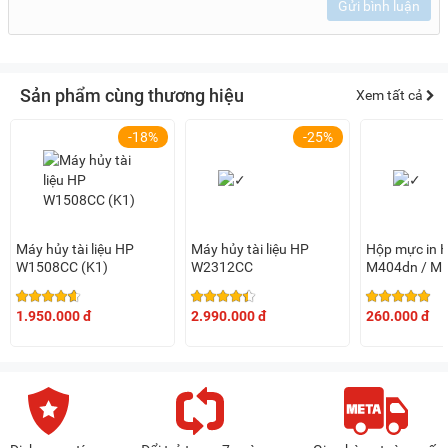
Gửi bình luận
Sản phẩm cùng thương hiệu
Xem tất cả
-18%
-25%
Máy hủy tài liệu HP
Máy hủy tài liệu HP
Hộp mực in 
W1508CC (K1)
W2312CC
M404dn / M
M428dnw
(CF276A/CR
1.950.000 đ
2.990.000 đ
260.000 đ
No chip