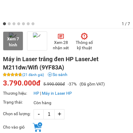
1
/ 7
Xem 7
Xem 28
Thông số
hình
nhận xét
kỹ thuật
Máy in Laser trắng đen HP LaserJet
M211dw/Wifi (9YF83A)
So sánh
(21 đánh giá)
3.790.000đ
5.990.000đ
-37%
(Đã gồm VAT)
Thương hiệu:
HP
|
Máy in Laser HP
Trạng thái:
Còn hàng
-
+
Chọn số lượng:
Cho vào giỏ