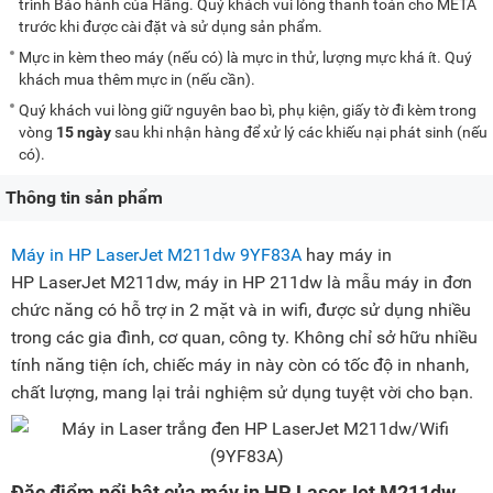
trình Bảo hành của Hãng. Quý khách vui lòng thanh toán cho META
trước khi được cài đặt và sử dụng sản phẩm.
Mực in kèm theo máy (nếu có) là mực in thử, lượng mực khá ít. Quý
khách mua thêm mực in (nếu cần).
Quý khách vui lòng giữ nguyên bao bì, phụ kiện, giấy tờ đi kèm trong
vòng
15 ngày
sau khi nhận hàng để xử lý các khiếu nại phát sinh (nếu
có).
Thông tin sản phẩm
Máy in HP LaserJet M211dw 9YF83A
hay máy in
HP LaserJet M211dw, máy in HP 211dw là mẫu máy in đơn
chức năng có hỗ trợ in 2 mặt và in wifi, được sử dụng nhiều
trong các gia đình, cơ quan, công ty. Không chỉ sở hữu nhiều
tính năng tiện ích, chiếc máy in này còn có tốc độ in nhanh,
chất lượng, mang lại trải nghiệm sử dụng tuyệt vời cho bạn.
Đặc điểm nổi bật của máy in HP LaserJet M211dw