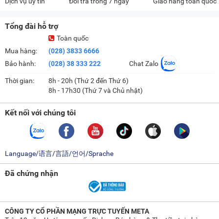
Dịch vụ uy tín
Đổi trả trong 7 ngày
Giao hàng toàn quốc
Tổng đài hỗ trợ
Toàn quốc
Mua hàng:
(028) 3833 6666
Bảo hành:
(028) 38 333 222
Chat Zalo
Thời gian:
8h - 20h (Thứ 2 đến Thứ 6)
8h - 17h30 (Thứ 7 và Chủ nhật)
Kết nối với chúng tôi
Language/语言/言語/언어/Sprache
Đã chứng nhận
CÔNG TY CỔ PHẦN MẠNG TRỰC TUYẾN META