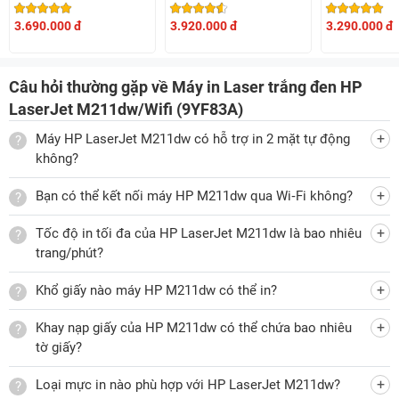
Công suất in 20.000 trang/tháng
3.690.000 đ
3.920.000 đ
3.290.000 đ
Máy in M211dw của HP có công suất hoạt động mạnh mẽ,
có thể in 20.000 trang/tháng, đáp ứng tốt nhu cầu in ấn tài
Câu hỏi thường gặp về Máy in Laser trắng đen HP
liệu cho các gia đình, văn phòng làm việc, cơ quan hành
LaserJet M211dw/Wifi (9YF83A)
chính, doanh nghiệp, trường học... Ngoài ra, máy còn hỗ
trợ in trên nhiều khổ giấy khác nhau, gồm giấy A4, A5, A6,
Máy HP LaserJet M211dw có hỗ trợ in 2 mặt tự động
B5, giúp bạn thoải mái lựa chọn khổ giấy in phù hợp với nhu
không?
cầu sử dụng.
Bạn có thể kết nối máy HP M211dw qua Wi‑Fi không?
Khay nạp giấy lớn, chứa tới 150 tờ A4
Tốc độ in tối đa của HP LaserJet M211dw là bao nhiêu
Máy in đen trắng LaserJet M211dw 9YF83A được trang bị
trang/phút?
khay nạp giấy và khay ra giấy lớn. Trong đó, khay nạp giấy
có thể chứa tới 150 tờ, còn khay chứa giấy đã in có thể đựng
Khổ giấy nào máy HP M211dw có thể in?
được 100 tờ, giúp bạn không cần phải nạp giấy hoặc lấy
giấy ra nhiều lần khi in số lượng bản in lớn và liên tục.
Khay nạp giấy của HP M211dw có thể chứa bao nhiêu
tờ giấy?
Loại mực in nào phù hợp với HP LaserJet M211dw?