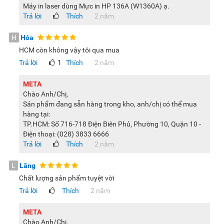
Máy in laser dùng Mực in HP 136A (W1360A) ạ.
Trả lời
Thích
2 năm
H
Hóa
HCM còn không vậy tôi qua mua
Trả lời
1
Thích
2 năm
META
Chào Anh/Chị,
Sản phẩm đang sẵn hàng trong kho, anh/chị có thể mua
hàng tại:
TP.HCM: Số 716-718 Điện Biên Phủ, Phường 10, Quận 10 -
Điện thoại: (028) 3833 6666
Trả lời
Thích
2 năm
L
Lăng
Chất lượng sản phẩm tuyệt vời
Trả lời
Thích
2 năm
META
Chào Anh/Chị,